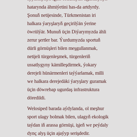
hatarynda ähmiýetini has-da artdyrdy.
Şonuň netijesinde, Türkmenistan iri
halkara ýaryşlaryň geçirilýän ýerine
öwrülýär. Munuň üçin Diýarymyzda ähli
zerur şertler bar. Ýurdumyzda sportuň
dürli görnüşleri bilen meşgullanmak,
netijeli türgenleşmek, türgenleriň
ussatlygyny kämilleşdirmek, ýokary
derejeli hünärmenleri taýýarlamak, milli
we halkara derejedäki ýaryşlary guramak
üçin döwrebap ugurdaş infrastruktura
döredildi.
Welosiped barada aýdylanda, ol meşhur
sport ulagy bolmak bilen, ulagyň ekologik
taýdan iň arassa görnüşi, işjeň we peýdaly
dynç alyş üçin ajaýyp serişdedir.