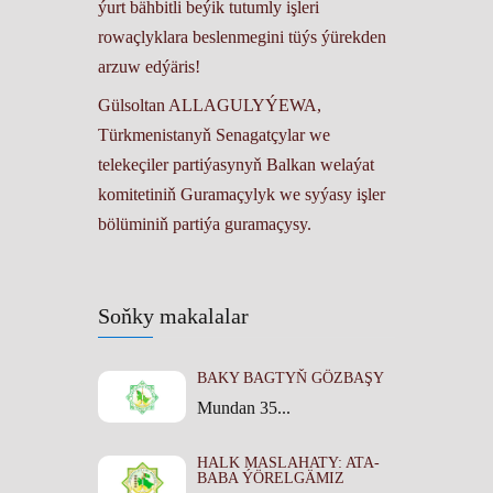
ýurt bähbitli beýik tutumly işleri
rowaçlyklara beslenmegini tüýs ýürekden
arzuw edýäris!
Gülsoltan ALLAGULYÝEWA,
Türkmenistanyň Senagatçylar we
telekeçiler partiýasynyň Balkan welaýat
komitetiniň Guramaçylyk we syýasy işler
bölüminiň partiýa guramaçysy.
Soňky makalalar
BAKY BAGTYŇ GÖZBAŞY
Mundan 35...
HALK MASLAHATY: ATA-
BABA ÝÖRELGÄMIZ