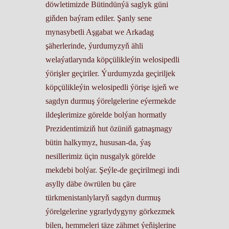
döwletimizde Bütindünýä saglyk güni
giňden baýram ediler. Şanly sene
mynasybetli Aşgabat we Arkadag
şäherlerinde, ýurdumyzyň ähli
welaýatlarynda köpçülikleýin welosipedli
ýörişler geçiriler. Ýurdumyzda geçiriljek
köpçülikleýin welosipedli ýörişe işjeň we
sagdyn durmuş ýörelgelerine eýermekde
ildeşlerimize görelde bolýan hormatly
Prezidentimiziň hut özüniň gatnaşmagy
bütin halkymyz, hususan-da, ýaş
nesillerimiz üçin nusgalyk görelde
mekdebi bolýar. Şeýle-de geçirilmegi indi
asylly däbe öwrülen bu çäre
türkmenistanlylaryň sagdyn durmuş
ýörelgelerine ygrarlydygyny görkezmek
bilen, hemmeleri täze zähmet ýeňişlerine