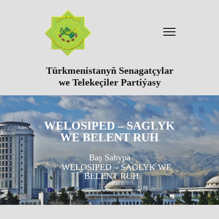
Türkmenistanyň Senagatçylar
we Telekeçiler Partiýasy
WELOSIPED – SAGLYK
WE BELENT RUH
Baş Sahypa
WELOSIPED – SAGLYK WE
BELENT RUH