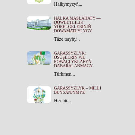
Halkymyzyň...
HALKA MASLAHATY —
DÖWLETLILIK
ÝÖRELGELERINIŇ
DOWAMATLYLYGY
Täze taryhy...
GARAŞSYZLYK:
ÖSÜŞLERIŇ WE
ROWAÇLYKLARYŇ
DABARALANMAGY
Türkmen...
GARAŞSYZLYK – MILLI
BUÝSANJYMYZ
Her bir...
Dowamy