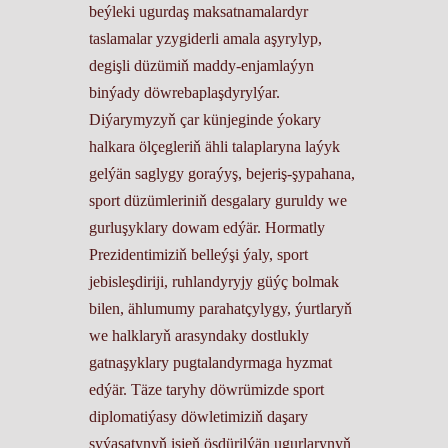
beýleki ugurdaş maksatnamalardyr
taslamalar yzygiderli amala aşyrylyp,
degişli düzümiň maddy-enjamlaýyn
binýady döwrebaplaşdyrylýar.
Diýarymyzyň çar künjeginde ýokary
halkara ölçegleriň ähli talaplaryna laýyk
gelýän saglygy goraýyş, bejeriş-şypahana,
sport düzümleriniň desgalary guruldy we
gurluşyklary dowam edýär. Hormatly
Prezidentimiziň belleýşi ýaly, sport
jebisleşdiriji, ruhlandyryjy güýç bolmak
bilen, ählumumy parahatçylygy, ýurtlaryň
we halklaryň arasyndaky dostlukly
gatnaşyklary pugtalandyrmaga hyzmat
edýär. Täze taryhy döwrümizde sport
diplomatiýasy döwletimiziň daşary
syýasatynyň işjeň ösdürilýän ugurlarynyň