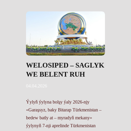
WELOSIPED – SAGLYK
WE BELENT RUH
04.04.2026
Ýylyň ýylyna bolşy ýaly 2026-njy
«Garaşsyz, baky Bitarap Türkmenistan –
bedew batly at – myradyň mekany»
ýylynyň 7-nji aprelinde Türkmenistan