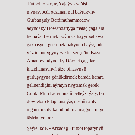
Futbol toparynyň ajaýyp ýeňişi
mynasybetli gazanan pul baýragyny
Gurbanguly Berdimuhammedow
adyndaky Howandarlyga mätäç çagalara
hemaýat bermek boýunça haýyr-sahawat
gaznasyna geçirmek hakynda haýyş bilen
ýüz tutandygyny we bu serişdäni Bazar
Amanow adyndaky Döwlet çagalar
kitaphanasynyň täze binasynyň
gurluşygyna gönükdirmek barada karara
gelinendigini aýratyn nygtamak gerek.
Çünki Milli Liderimiziň belleýşi ýaly, bu
döwrebap kitaphana ýaş nesliň sanly
ulgam arkaly kämil bilim almagyna oňyn
täsirini ýetirer.
Şeýlelikde, «Arkadag» futbol toparynyň