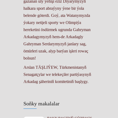
gazanan uly ýeňişi eziz Diýarymyzyň
halkara sport abraýyny ýene bir ýola
belende göterdi. Goý, ata Watanymyzda
ýokary netijeli sporty we Olimpiýa
hereketini ösdürmek ugrunda Gahryman
Arkadagymyzyň hem-de Arkadagly
Gahryman Serdarymyzyň janlary sag,
ömürleri uzak, alyp barýan işleri rowaç
bolsun!
Arslan TÄŞLIÝEW, Türkmenistanyň
Senagatçylar we telekeçiler partiýasynyň
Arkadag şäheriniň komitetiniň başlygy.
Soňky makalalar