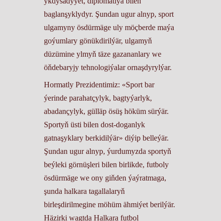
ykdysadyýet, diplomatiýa bilen
baglanşyklydyr. Şundan ugur alnyp, sport
ulgamyny ösdürmäge uly möçberde maýa
goýumlary gönükdirilýär, ulgamyň
düzümine ylmyň täze gazananlary we
öňdebaryjy tehnologiýalar ornaşdyrylýar.
Hormatly Prezidentimiz: «Sport bar
ýerinde parahatçylyk, bagtyýarlyk,
abadançylyk, gülläp ösüş höküm sürýär.
Sportyň üsti bilen dost-doganlyk
gatnaşyklary berkidilýär» diýip belleýär.
Şundan ugur alnyp, ýurdumyzda sportyň
beýleki görnüşleri bilen birlikde, futboly
ösdürmäge we ony giňden ýaýratmaga,
şunda halkara tagallalaryň
birleşdirilmegine möhüm ähmiýet berilýär.
Häzirki wagtda Halkara futbol