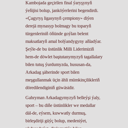
Kambojada geçirilen final ýaryşynyň
ýeňijisi bolup, janköýerlerini begendirdi.
«Çagyryş ligasynyň çempiony» diýen
derejä mynasyp bolmagy bu toparyň
türgenleriniň öňünde goýlan belent
maksatlaryň amal bolýandygyny aňladýar.
Şeýle-de bu üstünlik Milli Liderimiziň
hem-de döwlet baştutanymyzyň tagallalary
bilen tutuş ýurdumyzda, hususan-da,
Arkadag şäherinde sport bilen
meşgullanmak üçin ähli mümkinçilikleriň
döredilendiginiň güwäsidir.
Gahryman Arkadagymyzyň belleýşi ýaly,
sport – bu diňe üstünlikler we medallar
däl-de, eýsem, kuwwatly durmuş,
birleşdiriji güýç bolup, medeniýet,