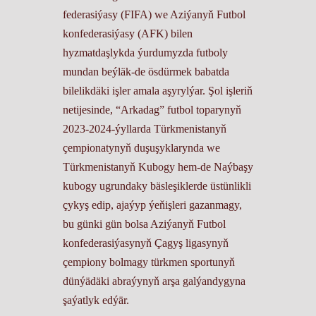
federasiýasy (FIFA) we Aziýanyň Futbol
konfederasiýasy (AFK) bilen
hyzmatdaşlykda ýurdumyzda futboly
mundan beýläk-de ösdürmek babatda
bilelikdäki işler amala aşyrylýar. Şol işleriň
netijesinde, “Arkadag” futbol toparynyň
2023-2024-ýyllarda Türkmenistanyň
çempionatynyň duşuşyklarynda we
Türkmenistanyň Kubogy hem-de Naýbaşy
kubogy ugrundaky bäsleşiklerde üstünlikli
çykyş edip, ajaýyp ýeňişleri gazanmagy,
bu günki gün bolsa Aziýanyň Futbol
konfederasiýasynyň Çagyş ligasynyň
çempiony bolmagy türkmen sportunyň
dünýädäki abraýynyň arşa galýandygyna
şaýatlyk edýär.