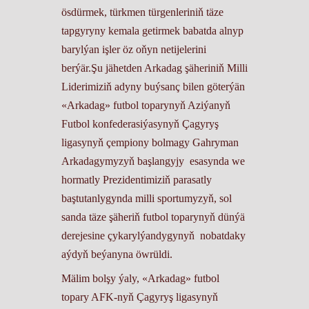
ösdürmek, türkmen türgenleriniň täze
tapgyryny kemala getirmek babatda alnyp
barylýan işler öz oňyn netijelerini
berýär.Şu jähetden Arkadag şäheriniň Milli
Liderimiziň adyny buýsanç bilen göterýän
«Arkadag» futbol toparynyň Aziýanyň
Futbol konfederasiýasynyň Çagyryş
ligasynyň çempiony bolmagy Gahryman
Arkadagymyzyň başlangyjy esasynda we
hormatly Prezidentimiziň parasatly
baştutanlygynda milli sportumyzyň, sol
sanda täze şäheriň futbol toparynyň dünýä
derejesine çykarylýandygynyň nobatdaky
aýdyň beýanyna öwrüldi.
Mälim bolşy ýaly, «Arkadag» futbol
topary AFK-nyň Çagyryş ligasynyň