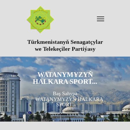
Türkmenistanyň Senagatçylar
we Telekeçiler Partiýasy
WATANYMYZYŇ
HALKARA SPORT...
Baş Sahypa
WATANYMYZYŇ HALKARA
SPORT...