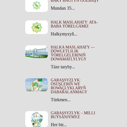
BAKY BAGTYŇ GÖZBAŞY
Mundan 35...
HALK MASLAHATY: ATA-
BABA ÝÖRELGÄMIZ
Halkymyzyň...
HALKA MASLAHATY —
DÖWLETLILIK
ÝÖRELGELERINIŇ
DOWAMATLYLYGY
Täze taryhy...
GARAŞSYZLYK:
ÖSÜŞLERIŇ WE
ROWAÇLYKLARYŇ
DABARALANMAGY
Türkmen...
GARAŞSYZLYK – MILLI
BUÝSANJYMYZ
Her bir...