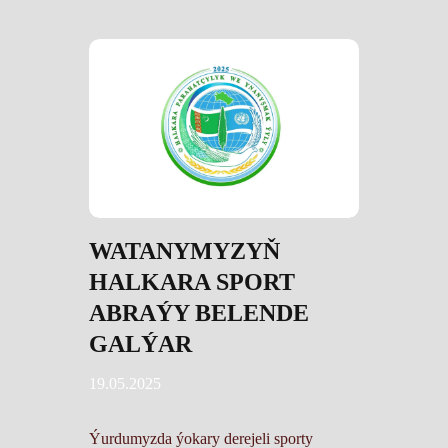
WATANYMYZYŇ
HALKARA SPORT
ABRAÝY BELENDE
GALÝAR
19.05.2025
Ýurdumyzda ýokary derejeli sporty