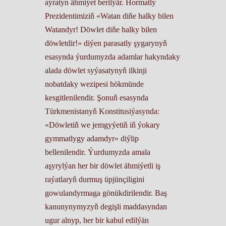
aýratyn ähmiýet berilýär. Hormatly
Prezidentimiziň «Watan diňe halky bilen
Watandyr! Döwlet diňe halky bilen
döwletdir!» diýen parasatly şygarynyň
esasynda ýurdumyzda adamlar hakyndaky
alada döwlet syýasatynyň ilkinji
nobatdaky wezipesi hökmünde
kesgitlenilendir. Şonuň esasynda
Türkmenistanyň Konstitusiýasynda:
«Döwletiň we jemgyýetiň iň ýokary
gymmatlygy adamdyr» diýlip
bellenilendir. Ýurdumyzda amala
aşyrylýan her bir döwlet ähmiýetli iş
raýatlaryň durmuş üpjünçiligini
gowulandyrmaga gönükdirilendir. Baş
kanunynymyzyň degişli maddasyndan
ugur alnyp, her bir kabul edilýän