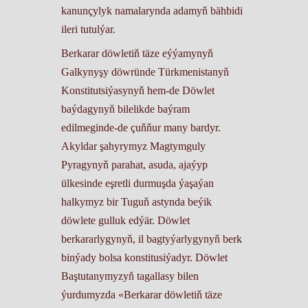
kanunçylyk namalarynda adamyň bähbidi
ileri tutulýar.
Berkarar döwletiň täze eýýamynyň
Galkynyşy döwründe Türkmenistanyň
Konstitutsiýasynyň hem-de Döwlet
baýdagynyň bilelikde baýram
edilmeginde-de çuňňur many bardyr.
Akyldar şahyrymyz Magtymguly
Pyragynyň parahat, asuda, ajaýyp
ülkesinde eşretli durmuşda ýaşaýan
halkymyz bir Tuguň astynda beýik
döwlete gulluk edýär. Döwlet
berkararlygynyň, il bagtyýarlygynyň berk
binýady bolsa konstitusiýadyr. Döwlet
Baştutanymyzyň tagallasy bilen
ýurdumyzda «Berkarar döwletiň täze