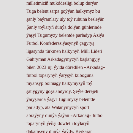
milletimiziň mukddesligi bolup durýar.
Tuga belent sarpa goýýan halkymyz bu
şanly baýramlary uly toý ruhuna besleýär.
Şanly toýlaryň dünýä dolýan günlerinde
ýaşyl Tugumyzy belentde parladyp Aziýa
Futbol Konfederasiýasynyň çagyryş
ligasynda türkmen halkynyň Milli Lideri
Gahryman Arkadagymyzyň başlangyjy
bilen 2023-nji ýylda döredilen «Arkadag»
futbol toparynyň ýaryşyň kuboguna
myansyp bolmagy halkymyzyň toý
şatlygyny goşalandyrdy. Şeýle derejeli
ýaryşlarda ýaşyl Tugumyzy belentde
parladyp, ata Watanymyzyň sport
abraýyny dünýä ýaýan «Arkadag» futbol
toparynyň ýeňşi döwletli toýlaryň
dabarasyny dünýä ýaýdy. Berkarar