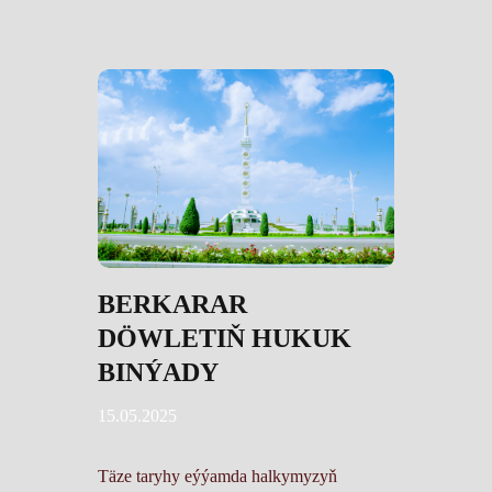
BERKARAR
DÖWLETIŇ HUKUK
BINÝADY
15.05.2025
Täze taryhy eýýamda halkymyzyň