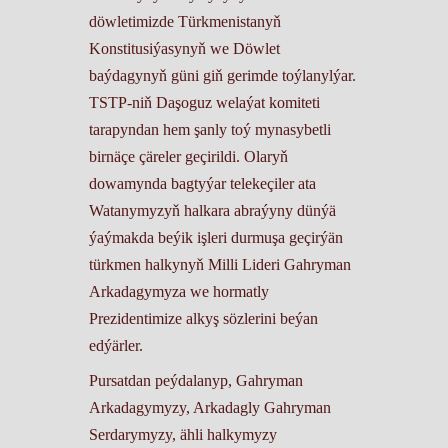
döwletimizde Türkmenistanyň
Konstitusiýasynyň we Döwlet
baýdagynyň güni giň gerimde toýlanylýar.
TSTP-niň Daşoguz welaýat komiteti
tarapyndan hem şanly toý mynasybetli
birnäçe çäreler geçirildi. Olaryň
dowamynda bagtyýar telekeçiler ata
Watanymyzyň halkara abraýyny dünýä
ýaýmakda beýik işleri durmuşa geçirýän
türkmen halkynyň Milli Lideri Gahryman
Arkadagymyza we hormatly
Prezidentimize alkyş sözlerini beýan
edýärler.
Pursatdan peýdalanyp, Gahryman
Arkadagymyzy, Arkadagly Gahryman
Serdarymyzy, ähli halkymyzy