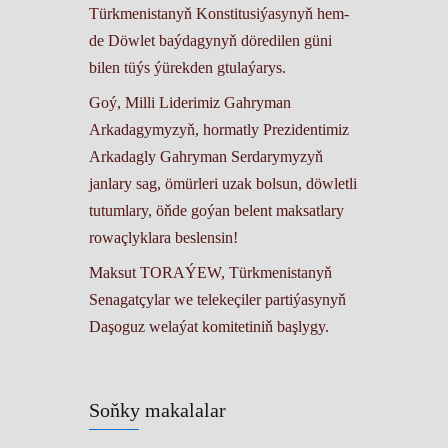
Türkmenistanyň Konstitusiýasynyň hem-
de Döwlet baýdagynyň döredilen güni
bilen tüýs ýürekden gtulaýarys.
Goý, Milli Liderimiz Gahryman
Arkadagymyzyň, hormatly Prezidentimiz
Arkadagly Gahryman Serdarymyzyň
janlary sag, ömürleri uzak bolsun, döwletli
tutumlary, öňde goýan belent maksatlary
rowaçlyklara beslensin!
Maksut TORAÝEW, Türkmenistanyň
Senagatçylar we telekeçiler partiýasynyň
Daşoguz welaýat komitetiniň başlygy.
Soňky makalalar