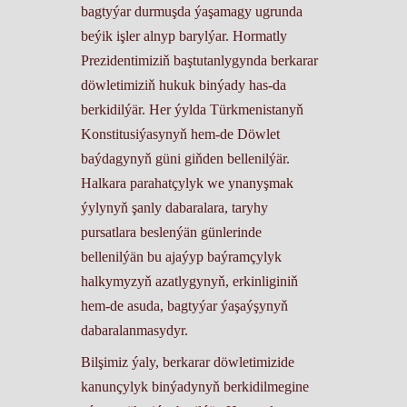
bagtyýar durmuşda ýaşamagy ugrunda
beýik işler alnyp barylýar. Hormatly
Prezidentimiziň baştutanlygynda berkarar
döwletimiziň hukuk binýady has-da
berkidilýär. Her ýylda Türkmenistanyň
Konstitusiýasynyň hem-de Döwlet
baýdagynyň güni giňden bellenilýär.
Halkara parahatçylyk we ynanyşmak
ýylynyň şanly dabaralara, taryhy
pursatlara beslenýän günlerinde
bellenilýän bu ajaýyp baýramçylyk
halkymyzyň azatlygynyň, erkinliginiň
hem-de asuda, bagtyýar ýaşaýşynyň
dabaralanmasydyr.
Bilşimiz ýaly, berkarar döwletimizide
kanunçylyk binýadynyň berkidilmegine