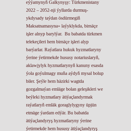
eýýamynyň Galkynyşy: Türkmenistany
2022 – 2052-nji ýyllarda durmuş-
ykdysady taýdan ösdürmegiň
Maksatnamasyna» laýyklykda, birnäçe
işler alnyp barylýar. Bu babatda türkmen
telekeçileri hem birnäçe işleri alyp
barýarlar. Raýatlara hukuk hyzmatlaryny
ýerine ýetirmekde hususy notariuslaryň,
aklawjylyk hyzmatlarynyň kanuny esasda
ýola goýulmagy muňa aýdyň mysal bolup
biler. Şeýle hem häzirki wagtda
gozgalmaýan emläge bolan geleşikleri we
beýleki hyzmatlary ätiýaçlandyrmak
raýatlaryň emläk goraglylygyny üpjün
etmäge ýardam edýär. Bu babatda
ätiýaçlandyryş hyzmatlaryny ýerine
ýetirmekde hem hususy ätiýaçlandyryş