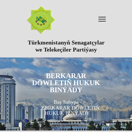
Türkmenistanyň Senagatçylar
we Telekeçiler Partiýasy
BERKARAR
DÖWLETIŇ HUKUK
BINÝADY
Baş Sahypa
BERKARAR DÖWLETIŇ
HUKUK BINÝADY