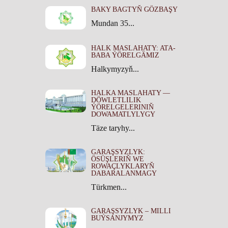
BAKY BAGTYŇ GÖZBAŞY
Mundan 35...
HALK MASLAHATY: ATA-
BABA ÝÖRELGÄMIZ
Halkymyzyň...
HALKA MASLAHATY —
DÖWLETLILIK
ÝÖRELGELERINIŇ
DOWAMATLYLYGY
Täze taryhy...
GARAŞSYZLYK:
ÖSÜŞLERIŇ WE
ROWAÇLYKLARYŇ
DABARALANMAGY
Türkmen...
GARAŞSYZLYK – MILLI
BUÝSANJYMYZ