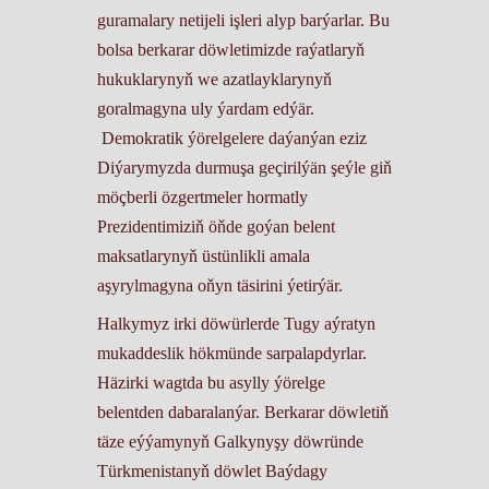
guramalary netijeli işleri alyp barýarlar. Bu
bolsa berkarar döwletimizde raýatlaryň
hukuklarynyň we azatlayklarynyň
goralmagyna uly ýardam edýär.
Demokratik ýörelgelere daýanýan eziz
Diýarymyzda durmuşa geçirilýän şeýle giň
möçberli özgertmeler hormatly
Prezidentimiziň öňde goýan belent
maksatlarynyň üstünlikli amala
aşyrylmagyna oňyn täsirini ýetirýär.
Halkymyz irki döwürlerde Tugy aýratyn
mukaddeslik hökmünde sarpalapdyrlar.
Häzirki wagtda bu asylly ýörelge
belentden dabaralanýar. Berkarar döwletiň
täze eýýamynyň Galkynyşy döwründe
Türkmenistanyň döwlet Baýdagy