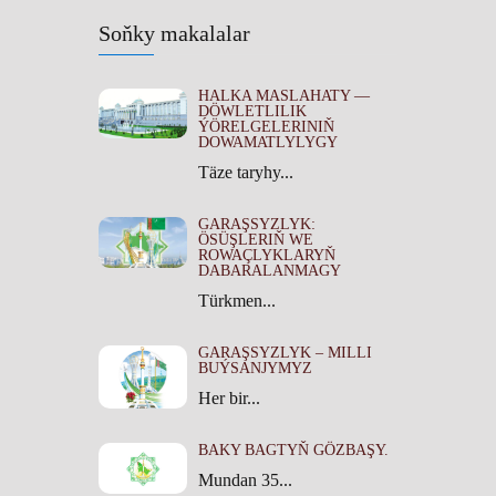
Soňky makalalar
HALKA MASLAHATY —
DÖWLETLILIK
ÝÖRELGELERINIŇ
DOWAMATLYLYGY
Täze taryhy...
GARAŞSYZLYK:
ÖSÜŞLERIŇ WE
ROWAÇLYKLARYŇ
DABARALANMAGY
Türkmen...
GARAŞSYZLYK – MILLI
BUÝSANJYMYZ
Her bir...
BAKY BAGTYŇ GÖZBAŞY.
Mundan 35...