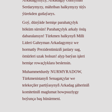
Arkadagymyzy, Arkadagly Gahryman
Serdarymyzy, mähriban halkymyzy tüýs
ýürekden gutlaýarys.
Goý, dünýäde hemişe parahatçylyk
höküm sürsün! Parahatçylyk arkaly ösüş
dabaralansyn! Türkmen halkynyň Milli
Lideri Gahryman Arkadagymyz we
hormatly Prezidentimiziň janlary sag,
ömürleri uzak bolsun! alyp barýan işleri
hemişe rowaçlyklara beslensin.
Muhammetdurdy NURMYRADOW,
Türkmenistanyň Senagatçylar we
telekeçiler partiýasynyň Arkadag şäheriniň
komitetiniň maglumat howpsuzlygy
boýunça baş hünärmeni.