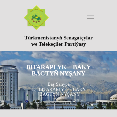
Türkmenistanyň Senagatçylar
we Telekeçiler Partiýasy
BITARAPLYK – BAKY
BAGTYŇ NYŞANY
Baş Sahypa
BITARAPLYK – BAKY
BAGTYŇ NYŞANY