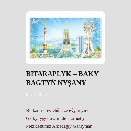
BITARAPLYK – BAKY
BAGTYŇ NYŞANY
03.12.2024
Berkarar döwletiň täze eýýamynyň
Galkynyşy döwründe Hormatly
Prezidentimiz Arkadagly Gahryman