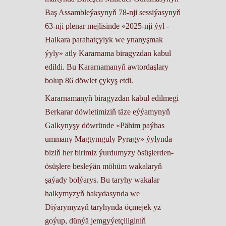
Baş Assambleýasynyň 78-nji sessiýasynyň
63-nji plenar mejlisinde «2025-nji ýyl -
Halkara parahatçylyk we ynanyşmak
ýyly» atly Kararnama biragyzdan kabul
edildi. Bu Kararnamanyň awtordaşlary
bolup 86 döwlet çykyş etdi.
Kararnamanyň biragyzdan kabul edilmegi
Berkarar döwletimiziň täze eýýamynyň
Galkynyşy döwründe «Pähim paýhas
ummany Magtymguly Pyragy» ýylynda
biziň her birimiz ýurdumyzy ösüşlerden-
ösüşlere besleýän möhüm wakalaryň
şaýady bolýarys. Bu taryhy wakalar
halkymyzyň hakydasynda we
Diýarymyzyň taryhynda öçmejek yz
goýup, dünýä jemgyýetçiliginiň