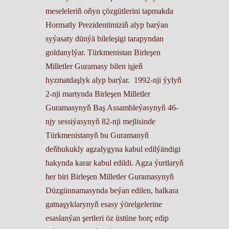
meseleleriň oňyn çözgütlerini tapmakda
Hormatly Prezidentimiziň alyp barýan
syýasaty dünýä bileleşigi tarapyndan
goldanylýar. Türkmenistan Birleşen
Milletler Guramasy bilen işjeň
hyzmatdaşlyk alyp barýar. 1992-nji ýylyň
2-nji martynda Birleşen Milletler
Guramasynyň Baş Assambleýasynyň 46-
njy sessiýasynyň 82-nji mejlisinde
Türkmenistanyň bu Guramanyň
deňhukukly agzalygyna kabul edilýändigi
hakynda karar kabul edildi. Agza ýurtlaryň
her biri Birleşen Milletler Guramasynyň
Düzgünnamasynda beýan edilen, halkara
gatnaşyklarynyň esasy ýörelgelerine
esaslanýan şertleri öz üstüne borç edip