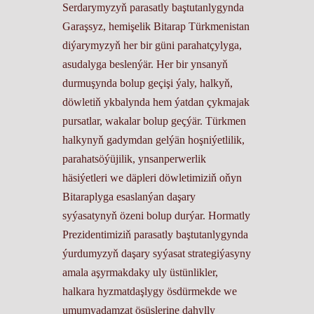
Serdarymyzyň parasatly baştutanlygynda
Garaşsyz, hemişelik Bitarap Türkmenistan
diýarymyzyň her bir güni parahatçylyga,
asudalyga beslenýär. Her bir ynsanyň
durmuşynda bolup geçişi ýaly, halkyň,
döwletiň ykbalynda hem ýatdan çykmajak
pursatlar, wakalar bolup geçýär. Türkmen
halkynyň gadymdan gelýän hoşniýetlilik,
parahatsöýüjilik, ynsanperwerlik
häsiýetleri we däpleri döwletimiziň oňyn
Bitaraplyga esaslanýan daşary
syýasatynyň özeni bolup durýar. Hormatly
Prezidentimiziň parasatly baştutanlygynda
ýurdumyzyň daşary syýasat strategiýasyny
amala aşyrmakdaky uly üstünlikler,
halkara hyzmatdaşlygy ösdürmekde we
umumyadamzat ösüşlerine dahylly