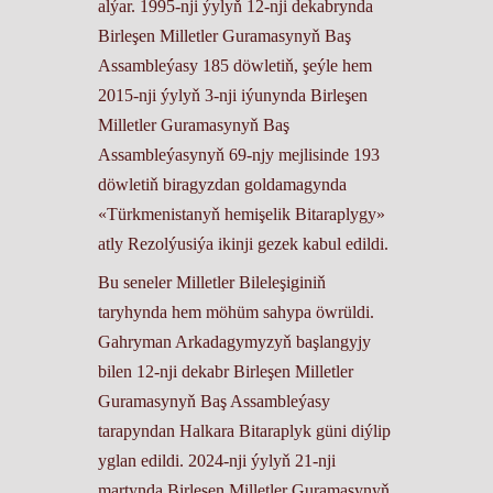
alýar. 1995-nji ýylyň 12-nji dekabrynda
Birleşen Milletler Guramasynyň Baş
Assambleýasy 185 döwletiň, şeýle hem
2015-nji ýylyň 3-nji iýunynda Birleşen
Milletler Guramasynyň Baş
Assambleýasynyň 69-njy mejlisinde 193
döwletiň biragyzdan goldamagynda
«Türkmenistanyň hemişelik Bitaraplygy»
atly Rezolýusiýa ikinji gezek kabul edildi.
Bu seneler Milletler Bileleşiginiň
taryhynda hem möhüm sahypa öwrüldi.
Gahryman Arkadagymyzyň başlangyjy
bilen 12-nji dekabr Birleşen Milletler
Guramasynyň Baş Assambleýasy
tarapyndan Halkara Bitaraplyk güni diýlip
yglan edildi. 2024-nji ýylyň 21-nji
martynda Birleşen Milletler Guramasynyň