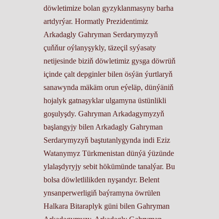
döwletimize bolan gyzyklanmasyny barha
artdyrýar. Hormatly Prezidentimiz
Arkadagly Gahryman Serdarymyzyň
çuňňur oýlanyşykly, täzeçil syýasaty
netijesinde biziň döwletimiz gysga döwrüň
içinde çalt depginler bilen ösýän ýurtlaryň
sanawynda mäkäm orun eýeläp, dünýäniň
hojalyk gatnaşyklar ulgamyna üstünlikli
goşulyşdy. Gahryman Arkadagymyzyň
başlangyjy bilen Arkadagly Gahryman
Serdarymyzyň baştutanlygynda indi Eziz
Watanymyz Türkmenistan dünýä ýüzünde
ylalaşdyryjy sebit hökümünde tanalýar. Bu
bolsa döwletlilikden nyşandyr. Belent
ynsanperwerligiň baýramyna öwrülen
Halkara Bitaraplyk güni bilen Gahryman