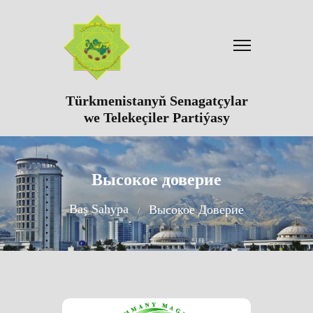
Türkmenistanyň Senagatçylar
we Telekeçiler Partiýasy
Высокое доверие
Baş Sahypa
Высокое Доверие