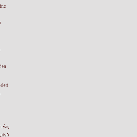
ine
a
u
den
leri
n
n ýaş
gatyň