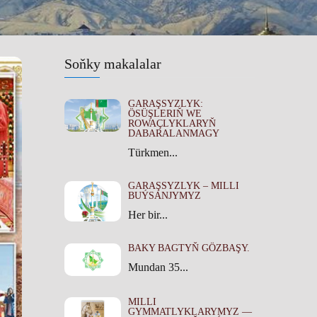
Soňky makalalar
GARAŞSYZLYK:
ÖSÜŞLERIŇ WE
ROWAÇLYKLARYŇ
DABARALANMAGY
Türkmen...
GARAŞSYZLYK – MILLI
BUÝSANJYMYZ
Her bir...
BAKY BAGTYŇ GÖZBAŞY.
Mundan 35...
MILLI
GYMMATLYKLARYMYZ —