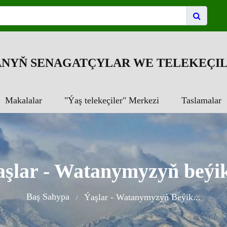
NYŇ SENAGATÇYLAR WE TELEKEÇIL
Makalalar
"Ýaş telekeçiler" Merkezi
Taslamalar
şlar - Watanymyzyň beýik
Baş Sahypa
Ýaşlar - Watanymyzyň Beýik...