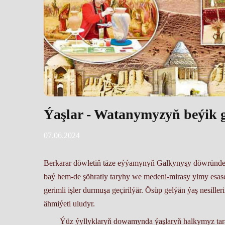
Ýaşlar - Watanymyzyň beýik g
07.06.2024
Berkarar döwletiň täze eýýamynyň Galkynyşy döwründe 
baý hem-de şöhratly taryhy we medeni-mirasy ylmy esasd
gerimli işler durmuşa geçirilýär. Ösüp gelýän ýaş nesille
ähmiýeti uludyr.
Ýüz ýyllyklaryň dowamynda ýaşlaryň halkymyz tarapyn