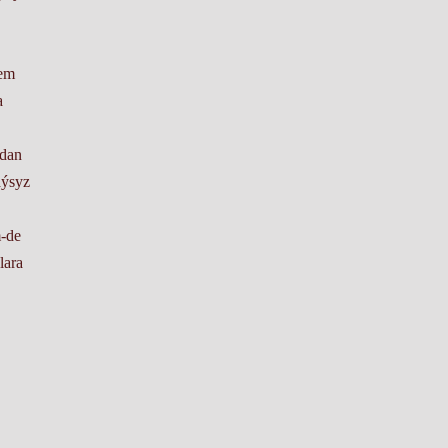
hem
a
rdan
aýsyz
-de
lara