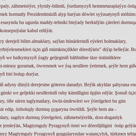
paly, zähmetsöýer, ylymly-bilimli, ýurdumyzyň hemmetaraplaýyn ösüş
dirmek hormatly Prezidentimiziň alyp barýan döwlet syýasatynyň möhüm
esasynda bu ugurda maddy-tehniki binýady berkidýän çäreleri durmuş
 konsepsiýalar kabul edilýär.
rejeli bilim almaklary, saýlan hünärleriniň eýeleri bolmaklary,
biýelenmekleri üçin giň mümkinçilikler döredýäris” diýip belleýär. B
yň we halkymyzyň ýagty geljeginiň bähbidine täze üstünliklere
-mirasy goramak, öwrenmek we ýaş nesillere ýetirmek, şeýle hem giň
yň biri bolup durýar.
y dünýä derejesine göteren danadyr. Beýik akyldar şahyrana eser
ünki we geljekki nesilleriniň ruhy kämilligini üpjün edýär. Şonuň üçi
ry, öňe süren taglymatlary, öwüt-ündewleri we ýörelgeleri bu gün
r edip, özboluşly durmuş şygaryna öwrüldi. Şeýle hem ata -
ary, sagdyn durmuş ýörelgeleri, zähmetsöýerlik, dost-doganlyk
de jemleýän, Magtymguly Pyragynyň ömri we döredijiligini ösüp gelýä
rymyz Magtymguly Pyragynyň goşgularyndan watançylyk, türkmen tebi