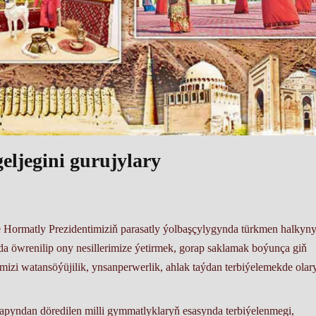
eljegini gurujylary
Hormatly Prezidentimiziň parasatly ýolbaşçylygynda türkmen halkyn
a öwrenilip ony nesillerimize ýetirmek, gorap saklamak boýunça giň
rimizi watansöýüjilik, ynsanperwerlik, ahlak taýdan terbiýelemekde olar
dan döredilen milli gymmatlyklaryň esasynda terbiýelenmegi,