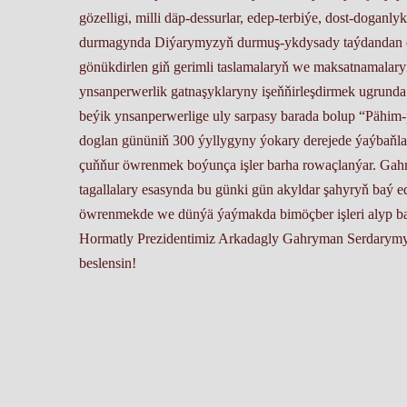
gözelligi, milli däp-dessurlar, edep-terbiýe, dost-dog
durmagynda Diýarymyzyň durmuş-ykdysady taýdandan ös
gönükdirlen giň gerimli taslamalaryň we maksatnamalary
ynsanperwerlik gatnaşyklaryny işeňňirleşdirmek ugrund
beýik ynsanperwerlige uly sarpasy barada bolup “Päh
doglan gününiň 300 ýyllygyny ýokary derejede ýaýbaňl
çuňňur öwrenmek boýunça işler barha rowaçlanýar. G
tagallalary esasynda bu günki gün akyldar şahyryň baý 
öwrenmekde we dünýä ýaýmakda bimöçber işleri alyp 
Hormatly Prezidentimiz Arkadagly Gahryman Serdarymyzy
beslensin!
Annaberdi Hydyrow, Türkmenistanyň Senagatçylar we tel
guramaçylyk we syýasy işler bölüminiň partiýa guramaçy