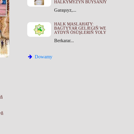
HALKYMYZYŇ BUÝSANJY
Garaşsyz,...
HALK MASLAHATY:
BAGTYÝAR GELJEGIŇ WE
AÝDYŇ ÖSÜŞLERIŇ ÝOLY
Berkarar...
Dowamy
yň
yň