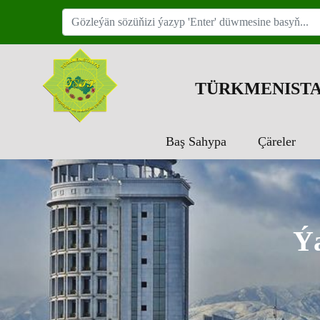
TÜRKMENISTA
Baş Sahypa
Çäreler
Ýa