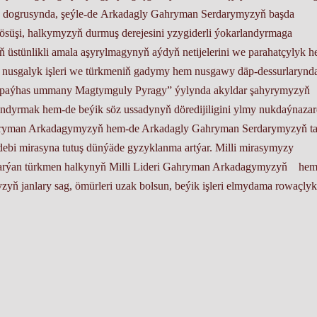
anlyk dogrusynda, şeýle-de Arkadagly Gahryman Serdarymyzyň başda
üşi, halkymyzyň durmuş derejesini yzygiderli ýokarlandyrmaga
ň üstünlikli amala aşyrylmagynyň aýdyň netijelerini we parahatçylyk 
a nusgalyk işleri we türkmeniň gadymy hem nusgawy däp-dessurlarynd
im-paýhas ummany Magtymguly Pyragy” ýylynda akyldar şahyrymyzyň
andyrmak hem-de beýik söz ussadynyň döredijiligini ylmy nukdaýnaza
ahryman Arkadagymyzyň hem-de Arkadagly Gahryman Serdarymyzyň t
edebi mirasyna tutuş dünýäde gyzyklanma artýar. Milli mirasymyzy
barýan türkmen halkynyň Milli Lideri Gahryman Arkadagymyzyň hem
ň janlary sag, ömürleri uzak bolsun, beýik işleri elmydama rowaçlyk
ekeçiler partiýasynyň Balkan welaýatyň Bereket etrap komitetiniň
sy.
Ähli hukuklar goralan - TSTP