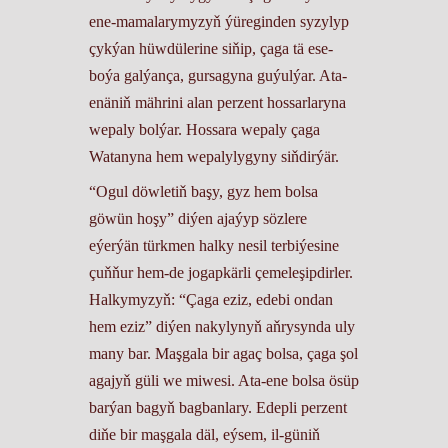
ene-mamalarymyzyň ýüreginden syzylyp
çykýan hüwdülerine siňip, çaga tä ese-
boýa galýança, gursagyna guýulýar. Ata-
enäniň mährini alan perzent hossarlaryna
wepaly bolýar. Hossara wepaly çaga
Watanyna hem wepalylygyny siňdirýär.
“Ogul döwletiň başy, gyz hem bolsa
göwün hoşy” diýen ajaýyp sözlere
eýerýän türkmen halky nesil terbiýesine
çuňňur hem-de jogapkärli çemeleşipdirler.
Halkymyzyň: “Çaga eziz, edebi ondan
hem eziz” diýen nakylynyň aňrysynda uly
many bar. Maşgala bir agaç bolsa, çaga şol
agajyň güli we miwesi. Ata-ene bolsa ösüp
barýan bagyň bagbanlary. Edepli perzent
diňe bir maşgala däl, eýsem, il-güniň