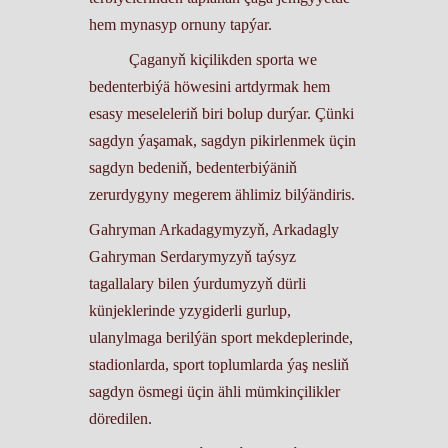
hem mynasyp ornuny tapýar.
Çaganyň kiçilikden sporta we
bedenterbiýä höwesini artdyrmak hem
esasy meseleleriň biri bolup durýar. Çünki
sagdyn ýaşamak, sagdyn pikirlenmek üçin
sagdyn bedeniň, bedenterbiýäniň
zerurdygyny megerem ählimiz bilýändiris.
Gahryman Arkadagymyzyň, Arkadagly
Gahryman Serdarymyzyň taýsyz
tagallalary bilen ýurdumyzyň dürli
künjeklerinde yzygiderli gurlup,
ulanylmaga berilýän sport mekdeplerinde,
stadionlarda, sport toplumlarda ýaş nesliň
sagdyn ösmegi üçin ähli mümkinçilikler
döredilen.