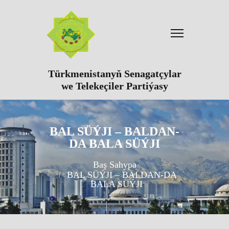
Türkmenistanyň Senagatçylar
we Telekeçiler Partiýasy
BAL SÜÝJI – BALDAN-
DA BALA SÜÝJI
Baş Sahypa
BAL SÜÝJI – BALDAN-DA
BALA SÜÝJI