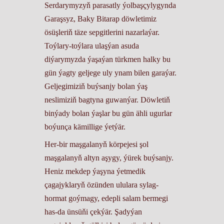
Serdarymyzyň parasatly ýolbaşçylygynda
Garaşsyz, Baky Bitarap döwletimiz
ösüşleriň täze sepgitlerini nazarlaýar.
Toýlary-toýlara ulaşýan asuda
diýarymyzda ýaşaýan türkmen halky bu
gün ýagty geljege uly ynam bilen garaýar.
Geljegimiziň buýsanjy bolan ýaş
neslimiziň bagtyna guwanýar. Döwletiň
binýady bolan ýaşlar bu gün ähli ugurlar
boýunça kämillige ýetýär.
Her-bir maşgalanyň körpejesi şol
maşgalanyň altyn aşygy, ýürek buýsanjy.
Heniz mekdep ýaşyna ýetmedik
çagajyklaryň özünden ululara sylag-
hormat goýmagy, edepli salam bermegi
has-da ünsüňi çekýär. Şadyýan