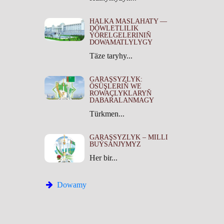
HALKA MASLAHATY —
DÖWLETLILIK
ÝÖRELGELERINIŇ
DOWAMATLYLYGY
Täze taryhy...
GARAŞSYZLYK:
ÖSÜŞLERIŇ WE
ROWAÇLYKLARYŇ
DABARALANMAGY
Türkmen...
GARAŞSYZLYK – MILLI
BUÝSANJYMYZ
Her bir...
Dowamy