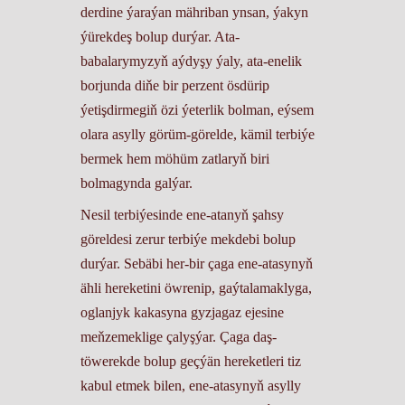
derdine ýaraýan mähriban ynsan, ýakyn
ýürekdeş bolup durýar. Ata-
babalarymyzyň aýdyşy ýaly, ata-enelik
borjunda diňe bir perzent ösdürip
ýetişdirmegiň özi ýeterlik bolman, eýsem
olara asylly görüm-görelde, kämil terbiýe
bermek hem möhüm zatlaryň biri
bolmagynda galýar.
Nesil terbiýesinde ene-atanyň şahsy
göreldesi zerur terbiýe mekdebi bolup
durýar. Sebäbi her-bir çaga ene-atasynyň
ähli hereketini öwrenip, gaýtalamaklyga,
oglanjyk kakasyna gyzjagaz ejesine
meňzemeklige çalyşýar. Çaga daş-
töwerekde bolup geçýän hereketleri tiz
kabul etmek bilen, ene-atasynyň asylly