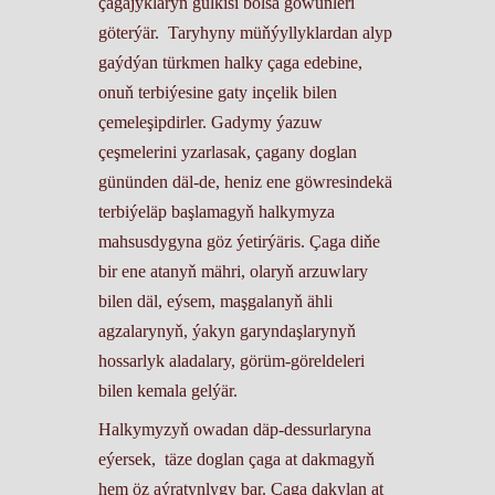
çagajyklaryň gülkisi bolsa göwünleri
göterýär. Taryhyny müňýyllyklardan alyp
gaýdýan türkmen halky çaga edebine,
onuň terbiýesine gaty inçelik bilen
çemeleşipdirler. Gadymy ýazuw
çeşmelerini yzarlasak, çagany doglan
gününden däl-de, heniz ene göwresindekä
terbiýeläp başlamagyň halkymyza
mahsusdygyna göz ýetirýäris. Çaga diňe
bir ene atanyň mähri, olaryň arzuwlary
bilen däl, eýsem, maşgalanyň ähli
agzalarynyň, ýakyn garyndaşlarynyň
hossarlyk aladalary, görüm-göreldeleri
bilen kemala gelýär.
Halkymyzyň owadan däp-dessurlaryna
eýersek, täze doglan çaga at dakmagyň
hem öz aýratynlygy bar. Çaga dakylan at