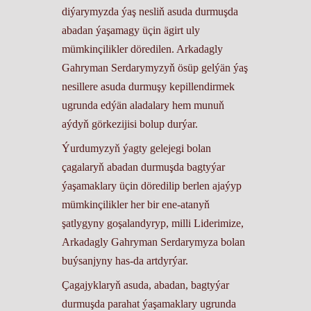
diýarymyzda ýaş nesliň asuda durmuşda
abadan ýaşamagy üçin ägirt uly
mümkinçilikler döredilen. Arkadagly
Gahryman Serdarymyzyň ösüp gelýän ýaş
nesillere asuda durmuşy kepillendirmek
ugrunda edýän aladalary hem munuň
aýdyň görkezijisi bolup durýar.
Ýurdumyzyň ýagty gelejegi bolan
çagalaryň abadan durmuşda bagtyýar
ýaşamaklary üçin döredilip berlen ajaýyp
mümkinçilikler her bir ene-atanyň
şatlygyny goşalandyryp, milli Liderimize,
Arkadagly Gahryman Serdarymyza bolan
buýsanjyny has-da artdyrýar.
Çagajyklaryň asuda, abadan, bagtyýar
durmuşda parahat ýaşamaklary ugrunda