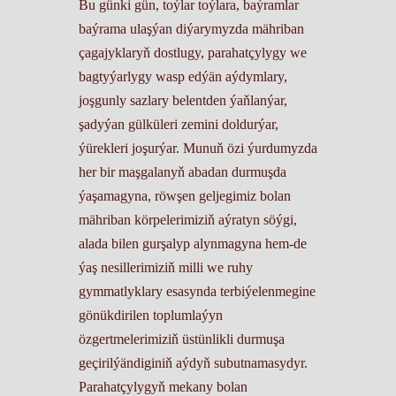
Bu günki gün, toýlar toýlara, baýramlar
baýrama ulaşýan diýarymyzda mähriban
çagajyklaryň dostlugy, parahatçylygy we
bagtyýarlygy wasp edýän aýdymlary,
joşgunly sazlary belentden ýaňlanýar,
şadyýan gülküleri zemini doldurýar,
ýürekleri joşurýar. Munuň özi ýurdumyzda
her bir maşgalanyň abadan durmuşda
ýaşamagyna, röwşen geljegimiz bolan
mähriban körpelerimiziň aýratyn söýgi,
alada bilen gurşalyp alynmagyna hem-de
ýaş nesillerimiziň milli we ruhy
gymmatlyklary esasynda terbiýelenmegine
gönükdirilen toplumlaýyn
özgertmelerimiziň üstünlikli durmuşa
geçirilýändiginiň aýdyň subutnamasydyr.
Parahatçylygyň mekany bolan