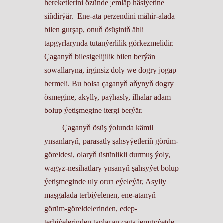
hereketlerini özünde jemläp häsiýetine
siňdirýär. Ene-ata perzendini mähir-alada
bilen gurşap, onuň ösüşiniň ähli
tapgyrlarynda tutanýerlilik görkezmelidir.
Çaganyň bilesigelijilik bilen berýän
sowallaryna, irginsiz doly we dogry jogap
bermeli. Bu bolsa çaganyň aňynyň dogry
ösmegine, akylly, paýhasly, ilhalar adam
bolup ýetişmegine itergi berýär.
Çaganyň ösüş ýolunda kämil
ynsanlaryň, parasatly şahsyýetleriň görüm-
göreldesi, olaryň üstünlikli durmuş ýoly,
wagyz-nesihatlary ynsanyň şahsyýet bolup
ýetişmeginde uly orun eýeleýär, Asylly
maşgalada terbiýelenen, ene-atanyň
görüm-göreldelerinden, edep-
terbiýelerinden taplanan çaga jemgyýetde