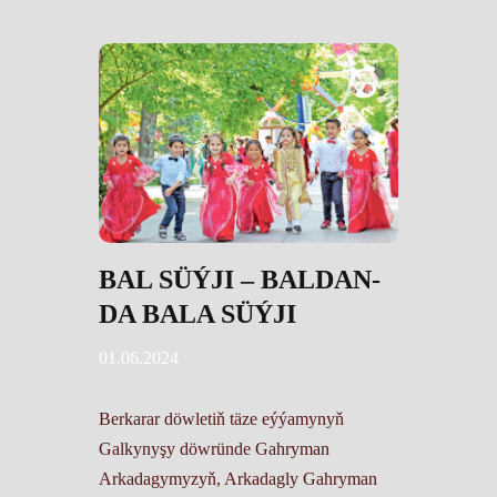
BAL SÜÝJI – BALDAN-
DA BALA SÜÝJI
01.06.2024
Berkarar döwletiň täze eýýamynyň
Galkynyşy döwründe Gahryman
Arkadagymyzyň, Arkadagly Gahryman