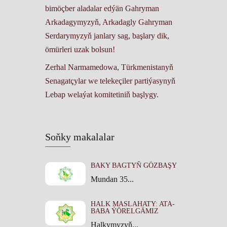
bimöçber aladalar edýän Gahryman
Arkadagymyzyň, Arkadagly Gahryman
Serdarymyzyň janlary sag, başlary dik,
ömürleri uzak bolsun!
Zerhal Narmamedowa, Türkmenistanyň
Senagatçylar we telekeçiler partiýasynyň
Lebap welaýat komitetiniň başlygy.
Soňky makalalar
BAKY BAGTYŇ GÖZBAŞY
Mundan 35...
HALK MASLAHATY: ATA-
BABA ÝÖRELGÄMIZ
Halkymyzyň...