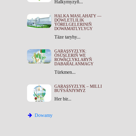
Halkymyzyň...
HALKA MASLAHATY —
DÖWLETLILIK
ÝÖRELGELERINIŇ
DOWAMATLYLYGY
Täze taryhy...
GARAŞSYZLYK:
ÖSÜŞLERIŇ WE
ROWAÇLYKLARYŇ
DABARALANMAGY
Türkmen...
GARAŞSYZLYK – MILLI
BUÝSANJYMYZ
Her bir...
Dowamy