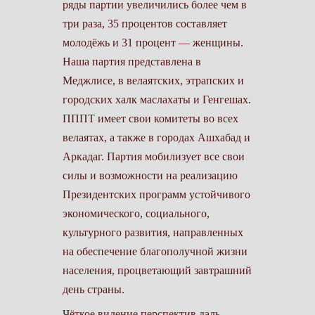
ряды партии увеличились более чем в
три раза, 35 процентов составляет
молодёжь и 31 процент — женщи­ны.
Наша партия представлена в
Меджлисе, в велаятских, этрапских и
городских халк маслахаты и Генгешах.
ПППТ имеет свои комитеты во всех
велаятах, а также в городах Ашхабад и
Аркадаг. Партия моби­лизует все свои
силы и возможности на реализацию
Президентских про­грамм устойчивого
экономического, социального,
культурного развития, направленных
на обеспечение благо­получной жизни
населения, процве­тающий завтрашний
день страны.
Чёткое видение перспектив даль­