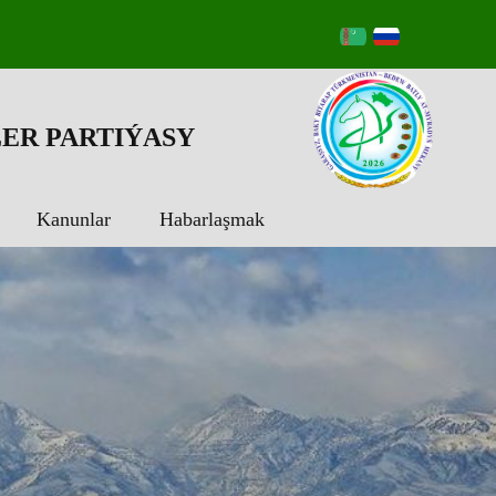
ER PARTIÝASY
Kanunlar
Habarlaşmak