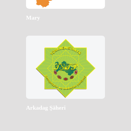
Mary
Arkadag Şäheri