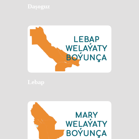
Daşoguz
Lebap