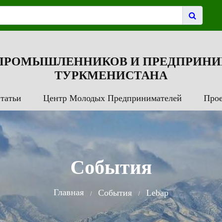
 ПРОМЫШЛЕННИКОВ И ПРЕДПРИНИ
ТУРКМЕНИСТАНА
татьи
Центр Молодых Предпринимателей
Про
События
Главная
События
Lebap