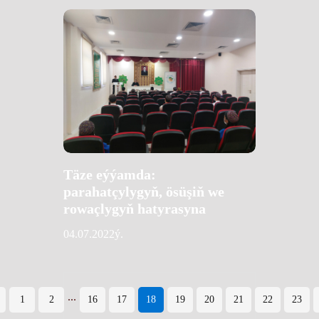
Täze eýýamda:
parahatçylygyň, ösüşiň we
rowaçlygyň hatyrasyna
04.07.2022ý.
...
1
2
16
17
18
19
20
21
22
23