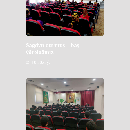
Sagdyn durmuş – baş
ýörelgämiz
05.10.2022ý.