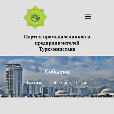
Партия промышленников и
предпринимателей
Туркменистана
События
Главная
События
Balkan