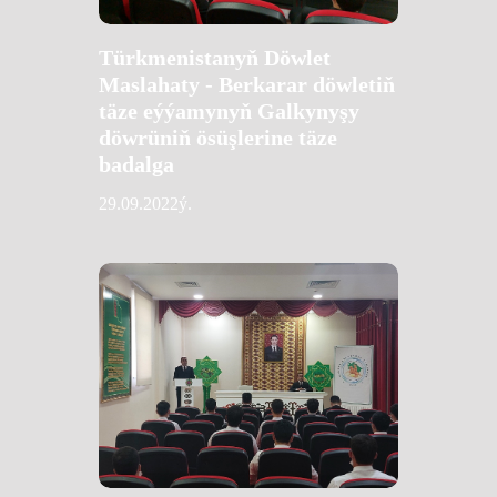
Türkmenistanyň Döwlet
Maslahaty - Berkarar döwletiň
täze eýýamynyň Galkynyşy
döwrüniň ösüşlerine täze
badalga
29.09.2022ý.