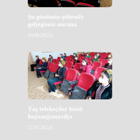
Şu günümiz-şöhratly
geljegimiz nurana
10.08.2022ý.
Ýaş telekeçiler biziň
buýsanjymyzdyr
27.07.2022ý.