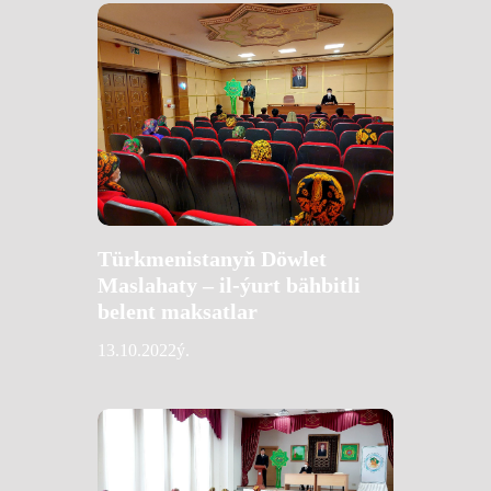
Türkmenistanyň Döwlet
Maslahaty – il-ýurt bähbitli
belent maksatlar
13.10.2022ý.