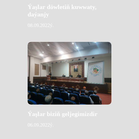
Ýaşlar döwletiň kuwwaty,
daýanjy
08.09.2022ý.
Ýaşlar biziň geljegimizdir
06.09.2022ý.