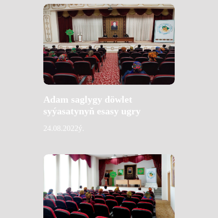
Adam saglygy döwlet
syýasatynyň esasy ugry
24.08.2022ý.