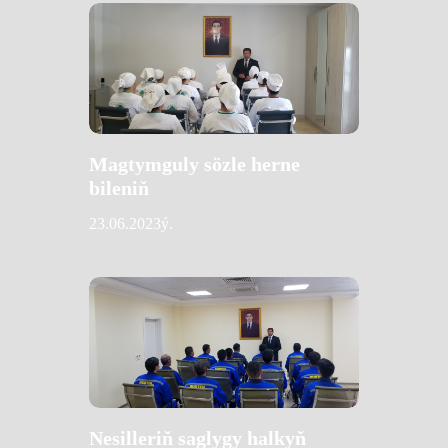
Magtymguly sözle herne
bileniň
23.06.2023ý.
Nesilleriň saglygy halkyň