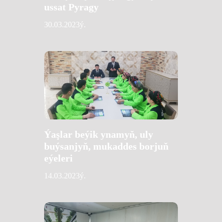
ussat Pyragy
30.03.2023ý.
Ýaşlar beýik ynamyň, uly
buýsanjyň, mukaddes borjuň
eýeleri
14.03.2023ý.