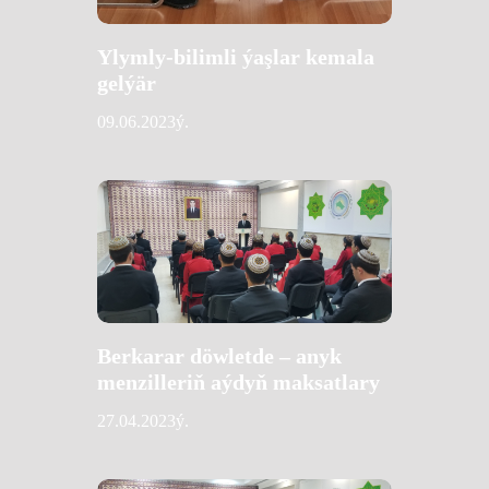
Ylymly-bilimli ýaşlar kemala
gelýär
09.06.2023ý.
Berkarar döwletde – anyk
menzilleriň aýdyň maksatlary
27.04.2023ý.