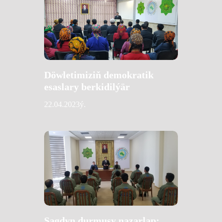
Döwletimiziň demokratik
esaslary berkidilýär
22.04.2023ý.
Sagdyn durmuşy nazarlap: