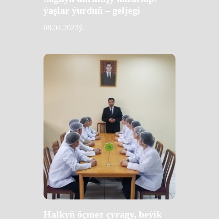
ýaşlar ýurduň – geljegi
08.04.2023ý.
Halkyň öçmez çyragy, beýik