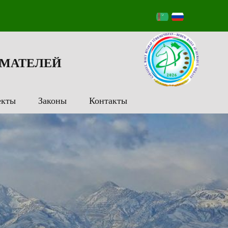
МАТЕЛЕЙ
екты
Законы
Контакты