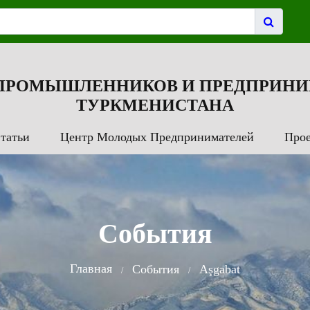
 ПРОМЫШЛЕННИКОВ И ПРЕДПРИНИ
ТУРКМЕНИСТАНА
татьи
Центр Молодых Предпринимателей
Про
События
Главная
События
Aşgabat