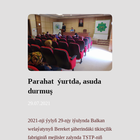
Parahat ýurtda, asuda
durmuş
29.07.2021
2021-nji ýylyň 29-njy iýulynda Balkan
welaýatynyň Bereket şäherindäki tikinçilik
fabriginiň mejlisler zalynda TSTP-niň