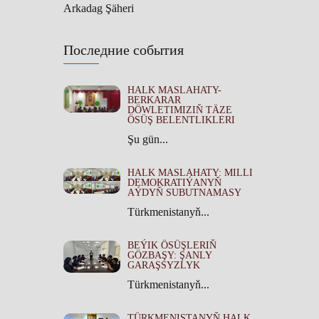
Arkadag Şäheri
Последние события
HALK MASLAHATY-
BERKARAR
DÖWLETIMIZIŇ TÄZE
ÖSÜŞ BELENTLIKLERI
Şu gün...
HALK MASLAHATY: MILLI
DEMOKRATIÝANYŇ
AÝDYŇ SUBUTNAMASY
Türkmenistanyň...
BEÝIK ÖSÜŞLERIŇ
GÖZBAŞY: ŞANLY
GARAŞSYZLYK
Türkmenistanyň...
TÜRKMENISTANYŇ HALK