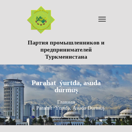
Партия промышленников и
предпринимателей
Туркменистана
Parahat ýurtda, asuda
durmuş
Главная
Parahat Ýurtda, Asuda Durmuş