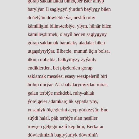
gorap saklamakda bimöçber işler alnyp
barylýar. Il saglygyň ýurduň baýlygy bilen
deňelýän döwletde ýaş nesliň ruhy
kämilligini bilim-terbiýe, ylym, hünär bilen
kämilleşdirmek, olaryň beden saglygyny
gorap saklamak baradaky aladalar bilen
utgaşdyrylýar. Elbetde, munuň üçin bolsa,
ilkinji nobatda, halkymyzy zyýanly
endiklerden, bet pişelerden gorap
saklamak meselesi esasy wezipeleriň biri
bolup durýar. Ata-babalarymyzdan miras
galan terbiýe mekdebi, ruhy-ahlak
ýörelgeler adamkärçilik sypatlaryny,
ynsanlyk ölçeglerini açyp görkezýär. Ene
süýdi halal, päk terbiýe alan nesiller
röwşen geljegimiziň kepilidir, Berkarar
döwletimiziň bagtyýarlyk döwrüniň