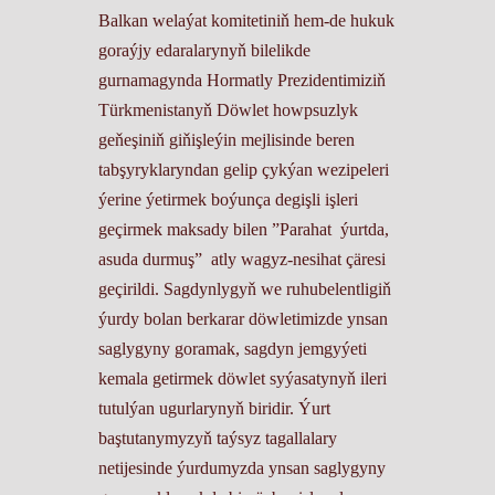
Balkan welaýat komitetiniň hem-de hukuk
goraýjy edaralarynyň bilelikde
gurnamagynda Hormatly Prezidentimiziň
Türkmenistanyň Döwlet howpsuzlyk
geňeşiniň giňişleýin mejlisinde beren
tabşyryklaryndan gelip çykýan wezipeleri
ýerine ýetirmek boýunça degişli işleri
geçirmek maksady bilen
”Parahat ýurtda,
asuda durmuş”
atly wagyz-nesihat çäresi
geçirildi. Sagdynlygyň we ruhubelentligiň
ýurdy bolan berkarar döwletimizde ynsan
saglygyny goramak, sagdyn jemgyýeti
kemala getirmek döwlet syýasatynyň ileri
tutulýan ugurlarynyň biridir. Ýurt
baştutanymyzyň taýsyz tagallalary
netijesinde ýurdumyzda ynsan saglygyny