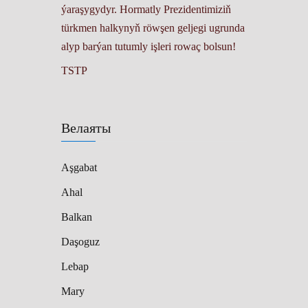
ýaraşygydyr. Hormatly Prezidentimiziň
türkmen halkynyň röwşen geljegi ugrunda
alyp barýan tutumly işleri rowaç bolsun!
TSTP
Велаяты
Aşgabat
Ahal
Balkan
Daşoguz
Lebap
Mary