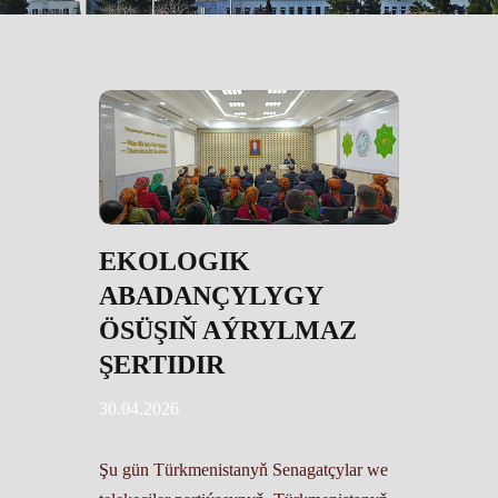
EKOLOGIK
ABADANÇYLYGY
ÖSÜŞIŇ AÝRYLMAZ
ŞERTIDIR
30.04.2026
Şu gün Türkmenistanyň Senagatçylar we