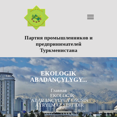
Партия промышленников и
предпринимателей
Туркменистана
EKOLOGIK
ABADANÇYLYGY...
Главная
EKOLOGIK
ABADANÇYLYGY ÖSÜŞIŇ
AÝRYLMAZ ŞERTIDIR