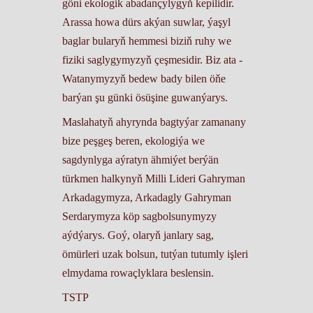
göni ekologik abadançylygyň kepilidir.
Arassa howa dürs akýan suwlar, ýaşyl
baglar bularyň hemmesi biziň ruhy we
fiziki saglygymyzyň çeşmesidir. Biz ata -
Watanymyzyň bedew bady bilen öňe
barýan şu günki ösüşine guwanýarys.
Maslahatyň ahyrynda bagtyýar zamanany
bize peşgeş beren, ekologiýa we
sagdynlyga aýratyn ähmiýet berýän
türkmen halkynyň Milli Lideri Gahryman
Arkadagymyza, Arkadagly Gahryman
Serdarymyza köp sagbolsunymyzy
aýdýarys. Goý, olaryň janlary sag,
ömürleri uzak bolsun, tutýan tutumly işleri
elmydama rowaçlyklara beslensin.
TSTP