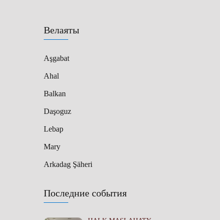
Велаяты
Aşgabat
Ahal
Balkan
Daşoguz
Lebap
Mary
Arkadag Şäheri
Последние события