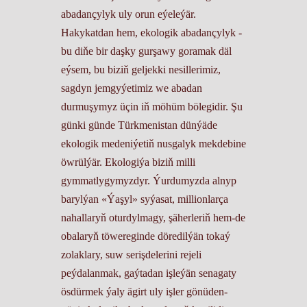
abadançylyk uly orun eýeleýär.
Hakykatdan hem, ekologik abadançylyk -
bu diňe bir daşky gurşawy goramak däl
eýsem, bu biziň geljekki nesillerimiz,
sagdyn jemgyýetimiz we abadan
durmuşymyz üçin iň möhüm bölegidir. Şu
günki günde Türkmenistan dünýäde
ekologik medeniýetiň nusgalyk mekdebine
öwrülýär. Ekologiýa biziň milli
gymmatlygymyzdyr. Ýurdumyzda alnyp
barylýan «Ýaşyl» syýasat, millionlarça
nahallaryň oturdylmagy, şäherleriň hem-de
obalaryň töwereginde döredilýän tokaý
zolaklary, suw serişdelerini rejeli
peýdalanmak, gaýtadan işleýän senagaty
ösdürmek ýaly ägirt uly işler gönüden-