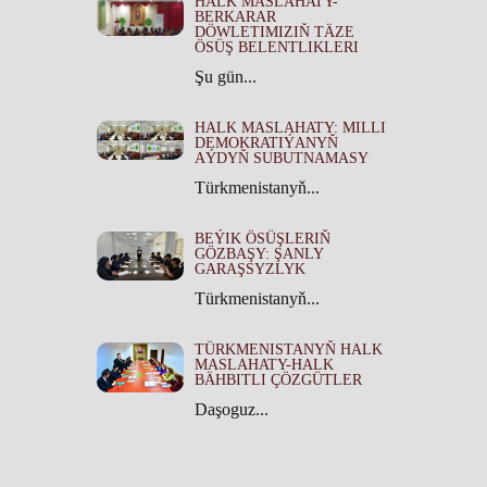
HALK MASLAHATY-
BERKARAR
DÖWLETIMIZIŇ TÄZE
ÖSÜŞ BELENTLIKLERI
Şu gün...
HALK MASLAHATY: MILLI
DEMOKRATIÝANYŇ
AÝDYŇ SUBUTNAMASY
Türkmenistanyň...
BEÝIK ÖSÜŞLERIŇ
GÖZBAŞY: ŞANLY
GARAŞSYZLYK
Türkmenistanyň...
TÜRKMENISTANYŇ HALK
MASLAHATY-HALK
BÄHBITLI ÇÖZGÜTLER
Daşoguz...
TÜRKMENISTANYŇ HALK
MASLAHATYNYŇ TARYHY