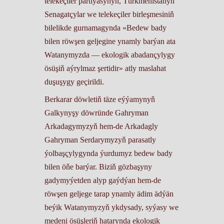
telekeçiler partiýasynyň, Türkmenistanyň
Senagatçylar we telekeçiler birleşmesiniň
bilelikde gurnamagynda «Bedew bady
bilen röwşen geljegine ynamly barýan ata
Watanymyzda — ekologik abadançylygy
ösüşiň aýrylmaz şertidir» atly maslahat
duşuşygy geçirildi.
Berkarar döwletiň täze eýýamynyň
Galkynyşy döwründe Gahryman
Arkadagymyzyň hem-de Arkadagly
Gahryman Serdarymyzyň parasatly
ýolbaşçylygynda ýurdumyz bedew bady
bilen öňe barýar. Biziň gözbaşyny
gadymyýetden alyp gaýdýan hem-de
röwşen geljege tarap ynamly ädim ädýän
beýik Watanymyzyň ykdysady, syýasy we
medeni ösüşleriň hatarynda ekologik