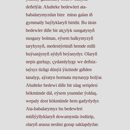
deňelýär. Ahalteke bedewleri ata-
babalarymyzdan bize miras galan iň
gymmatly baýlyklaryň biridir. Bu täsin
bedewler diňe bir atçylyk sungatynyň
nusgasy bolman, eýsem halkymyzyň
taryhynyň, medeniýetiniň hemde milli
buýsanjynyň aýdyň beýanydyr. Olaryň
nepis gurluşy, çydamlylygy we deňsiz-
taýsyz tizligi dünýä ýüzünde giňden
tanalyp, aýratyn hormata mynasyp bolýar.
Ahalteke bedewi diňe bir ulag serişdesi
hökmünde däl, eýsem ynamdar ýoldaş,
wepaly dost hökmünde hem gadyrlydyr.
Ata-babalarymyz bu bedewleri
müňýyllyklaryň dowamynda ösdürip,
olaryň arassa neslini gorap saklapdyrlar.