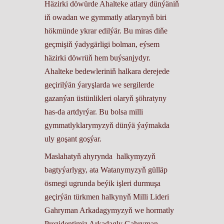
Häzirki döwürde Ahalteke atlary dünýäniň
iň owadan we gymmatly atlarynyň biri
hökmünde ykrar edilýär. Bu miras diňe
geçmişiň ýadygärligi bolman, eýsem
häzirki döwrüň hem buýsanjydyr.
Ahalteke bedewleriniň halkara derejede
geçirilýän ýaryşlarda we sergilerde
gazanýan üstünlikleri olaryň şöhratyny
has-da artdyrýar. Bu bolsa milli
gymmatlyklarymyzyň dünýä ýaýmakda
uly goşant goşýar.
Maslahatyň ahyrynda halkymyzyň
bagtyýarlygy, ata Watanymyzyň gülläp
ösmegi ugrunda beýik işleri durmuşa
geçirýän türkmen halkynyň Milli Lideri
Gahryman Arkadagymyzyň we hormatly
Prezidentimiz Arkadagly Gahryman