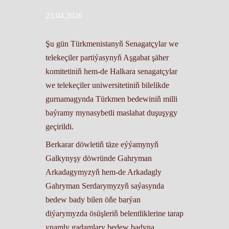
23.04.2026
Şu gün Türkmenistanyň Senagatçylar we
telekeçiler partiýasynyň Aşgabat şäher
komitetiniň hem-de Halkara senagatçylar
we telekeçiler uniwersitetiniň bilelikde
gurnamagynda Türkmen bedewiniň milli
baýramy mynasybetli maslahat duşuşygy
geçirildi.
Berkarar döwletiň täze eýýamynyň
Galkynyşy döwründe Gahryman
Arkadagymyzyň hem-de Arkadagly
Gahryman Serdarymyzyň saýasynda
bedew bady bilen öňe barýan
diýarymyzda ösüşleriň belentliklerine tarap
ynamly gadamlary bedew badyna