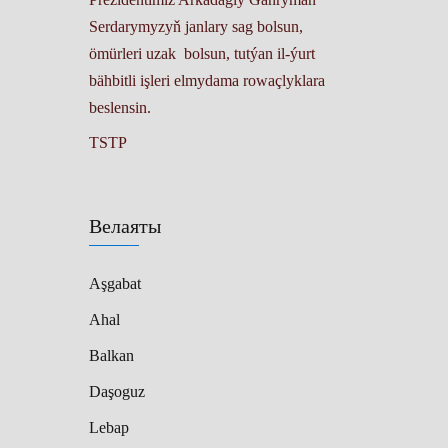
Serdarymyzyň janlary sag bolsun,
ömürleri uzak bolsun, tutýan il-ýurt
bähbitli işleri elmydama rowaçlyklara
beslensin.
TSTP
Велаяты
Aşgabat
Ahal
Balkan
Daşoguz
Lebap