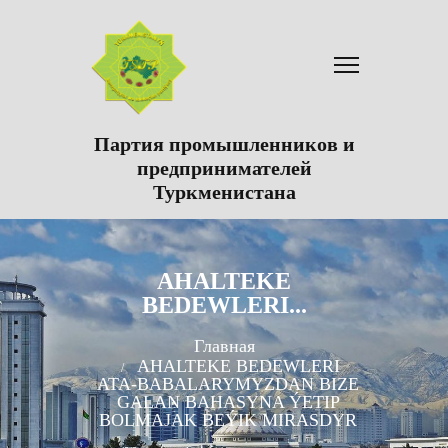
Партия промышленников и
предпринимателей
Туркменистана
AHALTEKE
BEDEWLERI...
Главная
AHALTEKE BEDEWLERI
ATA-BABALARYMYZDAN BIZE
GALAN BAHASYNA ÝETIP
BOLMAJAK BEÝIK MIRASDYR