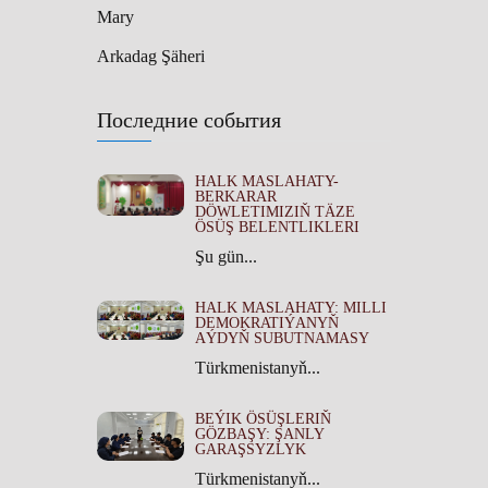
Mary
Arkadag Şäheri
Последние события
HALK MASLAHATY-
BERKARAR
DÖWLETIMIZIŇ TÄZE
ÖSÜŞ BELENTLIKLERI
Şu gün...
HALK MASLAHATY: MILLI
DEMOKRATIÝANYŇ
AÝDYŇ SUBUTNAMASY
Türkmenistanyň...
BEÝIK ÖSÜŞLERIŇ
GÖZBAŞY: ŞANLY
GARAŞSYZLYK
Türkmenistanyň...