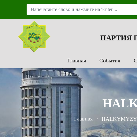
ПАРТИЯ
Главная
События
С
HALK
Главная
HALKYMYZYŇ