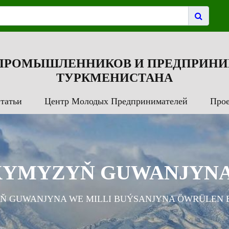
 ПРОМЫШЛЕННИКОВ И ПРЕДПРИНИ
ТУРКМЕНИСТАНА
татьи
Центр Молодых Предпринимателей
Про
YMYZYŇ GUWANJYNA 
 GUWANJYNA WE MILLI BUÝSANJYNA ÖWRÜLEN B