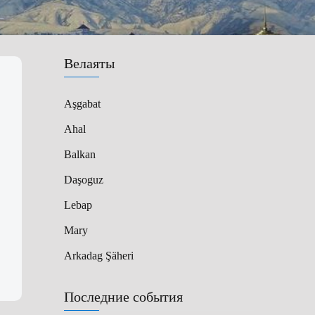
Велаяты
Aşgabat
Ahal
Balkan
Daşoguz
Lebap
Mary
Arkadag Şäheri
Последние события