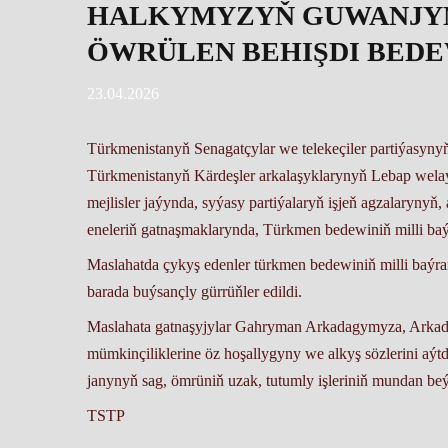
HALKYMYZYŇ GUWANJYN
ÖWRÜLEN BEHIŞDI BED
23.04.2026
Türkmenistanyň Senagatçylar we telekeçiler partiýasyny
Türkmenistanyň Kärdeşler arkalaşyklarynyň Lebap welaý
mejlisler jaýynda, syýasy partiýalaryň işjeň agzalarynyň,
eneleriň gatnaşmaklarynda, Türkmen bedewiniň milli baý
Maslahatda çykyş edenler türkmen bedewiniň milli baýr
barada buýsançly gürrüňler edildi.
Maslahata gatnaşyjylar Gahryman Arkadagymyza, Arkad
mümkinçiliklerine öz hoşallygyny we alkyş sözlerini 
janynyň sag, ömrüniň uzak, tutumly işleriniň mundan b
TSTP