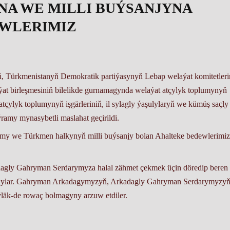
A WE MILLI BUÝSANJYNA
EWLERIMIZ
ň, Türkmenistanyň Demokratik partiýasynyň Lebap welaýat komitetleri
at birleşmesiniň bilelikde gurnamagynda welaýat atçylyk toplumynyň
 atçylyk toplumynyň işgärleriniň, il sylagly ýaşulylaryň we kümüş saçly
ramy mynasybetli maslahat geçirildi.
amy we Türkmen halkynyň milli buýsanjy bolan Ahalteke bedewlerimiz
agly Gahryman Serdarymyza halal zähmet çekmek üçin döredip beren
aýtdylar. Gahryman Arkadagymyzyň, Arkadagly Gahryman Serdarymyzy
eýläk-de rowaç bolmagyny arzuw etdiler.