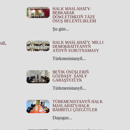
HALK MASLAHATY-
BERKARAR
DÖWLETIMIZIŇ TÄZE
ÖSÜŞ BELENTLIKLERI
Şu gün...
HALK MASLAHATY: MILLI
niň,
DEMOKRATIÝANYŇ
AÝDYŇ SUBUTNAMASY
Türkmenistanyň...
BEÝIK ÖSÜŞLERIŇ
GÖZBAŞY: ŞANLY
GARAŞSYZLYK
Türkmenistanyň...
TÜRKMENISTANYŇ HALK
ň
MASLAHATY-HALK
BÄHBITLI ÇÖZGÜTLER
Daşoguz...