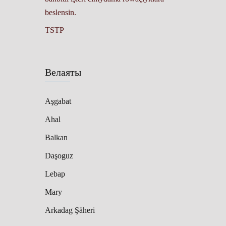
beslensin.
TSTP
Велаяты
Aşgabat
Ahal
Balkan
Daşoguz
Lebap
Mary
Arkadag Şäheri