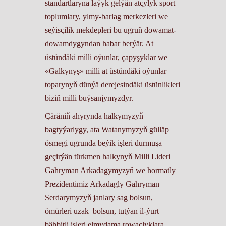
standartlaryna laýyk gelýän atçylyk sport
toplumlary, ylmy-barlag merkezleri we
seýisçilik mekdepleri bu ugruň dowamat-
dowamdygyndan habar berýär. At
üstündäki milli oýunlar, çapyşyklar we
«Galkynyş» milli at üstündäki oýunlar
toparynyň dünýä derejesindäki üstünlikleri
biziň milli buýsanjymyzdyr.
Çäräniň ahyrynda halkymyzyň
bagtyýarlygy, ata Watanymyzyň gülläp
ösmegi ugrunda beýik işleri durmuşa
geçirýän türkmen halkynyň Milli Lideri
Gahryman Arkadagymyzyň we hormatly
Prezidentimiz Arkadagly Gahryman
Serdarymyzyň janlary sag bolsun,
ömürleri uzak bolsun, tutýan il-ýurt
bähbitli işleri elmydama rowaçlyklara