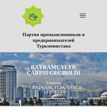
Партия промышленников и
предпринимателей
Туркменистана
BAÝRAMÇYLYK
ÇÄRESI GEÇIRILDI
Главная
BAÝRAMÇYLYK ÇÄRESI
GEÇIRILDI