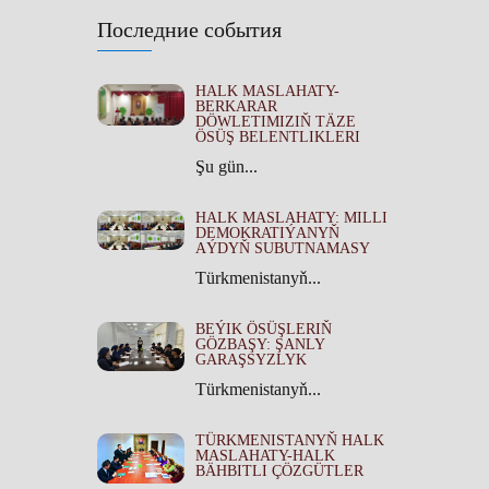
Последние события
HALK MASLAHATY-
BERKARAR
DÖWLETIMIZIŇ TÄZE
ÖSÜŞ BELENTLIKLERI
Şu gün...
HALK MASLAHATY: MILLI
DEMOKRATIÝANYŇ
AÝDYŇ SUBUTNAMASY
Türkmenistanyň...
BEÝIK ÖSÜŞLERIŇ
GÖZBAŞY: ŞANLY
GARAŞSYZLYK
Türkmenistanyň...
TÜRKMENISTANYŇ HALK
MASLAHATY-HALK
BÄHBITLI ÇÖZGÜTLER