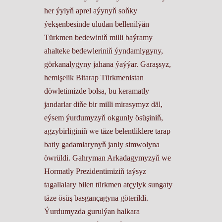
her ýylyň aprel aýynyň soňky
ýekşenbesinde uludan bellenilýän
Türkmen bedewiniň milli baýramy
ahalteke bedewleriniň ýyndamlygyny,
görkanalygyny jahana ýaýýar. Garaşsyz,
hemişelik Bitarap Türkmenistan
döwletimizde bolsa, bu keramatly
jandarlar diňe bir milli mirasymyz däl,
eýsem ýurdumyzyň okgunly ösüşiniň,
agzybirliginiň we täze belentliklere tarap
batly gadamlarynyň janly simwolyna
öwrüldi. Gahryman Arkadagymyzyň we
Hormatly Prezidentimiziň taýsyz
tagallalary bilen türkmen atçylyk sungaty
täze ösüş basgançagyna göterildi.
Ýurdumyzda gurulýan halkara