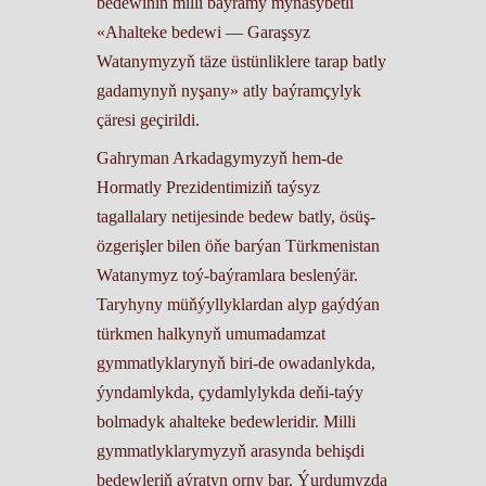
bedewiniň milli baýramy mynasybetli
«Ahalteke bedewi –– Garaşsyz
Watanymyzyň täze üstünliklere tarap batly
gadamynyň nyşany» atly baýramçylyk
çäresi geçirildi.
Gahryman Arkadagymyzyň hem-de
Hormatly Prezidentimiziň taýsyz
tagallalary netijesinde bedew batly, ösüş-
özgerişler bilen öňe barýan Türkmenistan
Watanymyz toý-baýramlara beslenýär.
Taryhyny müňýyllyklardan alyp gaýdýan
türkmen halkynyň umumadamzat
gymmatlyklarynyň biri-de owadanlykda,
ýyndamlykda, çydamlylykda deňi-taýy
bolmadyk ahalteke bedewleridir. Milli
gymmatlyklarymyzyň arasynda behişdi
bedewleriň aýratyn orny bar. Ýurdumyzda