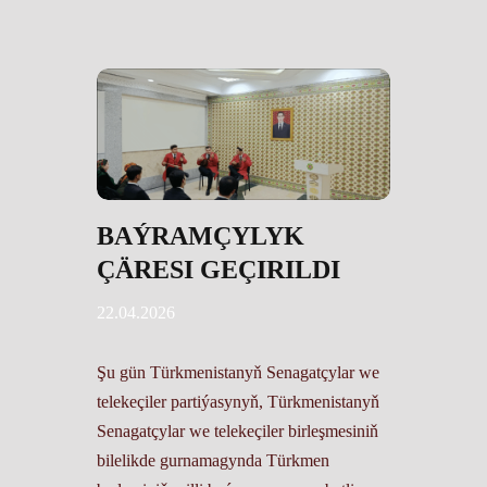
BAÝRAMÇYLYK
ÇÄRESI GEÇIRILDI
22.04.2026
Şu gün Türkmenistanyň Senagatçylar we
telekeçiler partiýasynyň, Türkmenistanyň
Senagatçylar we telekeçiler birleşmesiniň
bilelikde gurnamagynda Türkmen