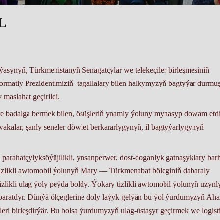
L
ýasynyň, Türkmenistanyň Senagatçylar we telekeçiler birleşmesiniň
matly Prezidentimiziň tagallalary bilen halkymyzyň bagtyýar durmu
 maslahat geçirildi.
e badalga bermek bilen, ösüşleriň ynamly ýoluny mynasyp dowam etdi
wakalar, şanly seneler döwlet berkararlygynyň, il bagtyýarlygynyň
 parahatçylyksöýüjilikli, ynsanperwer, dost-doganlyk gatnaşyklary bar
izlikli awtomobil ýolunyň Mary — Türkmenabat böleginiň dabaraly
izlikli ulag ýoly peýda boldy. Ýokary tizlikli awtomobil ýolunyň uzynl
ybaratdyr. Dünýä ölçeglerine doly laýyk gelýän bu ýol ýurdumyzyň Aha
eri birleşdirýär. Bu bolsa ýurdumyzyň ulag-üstaşyr geçirmek we logist