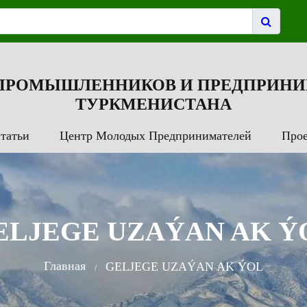
 ПРОМЫШЛЕННИКОВ И ПРЕДПРИНИ
ТУРКМЕНИСТАНА
татьи
Центр Молодых Предпринимателей
Про
ELJEGE UZAÝAN AK Ý
Главная
GELJEGE UZAÝAN AK ÝOL