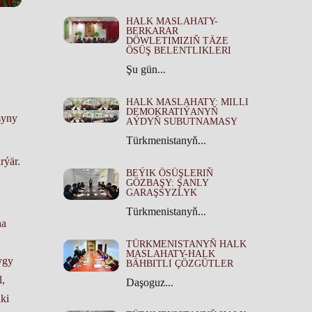
HALK MASLAHATY-
BERKARAR
DÖWLETIMIZIŇ TÄZE
ÖSÜŞ BELENTLIKLERI
Şu gün...
HALK MASLAHATY: MILLI
DEMOKRATIÝANYŇ
şyny
AÝDYŇ SUBUTNAMASY
Türkmenistanyň...
rýär.
BEÝIK ÖSÜŞLERIŇ
GÖZBAŞY: ŞANLY
GARAŞSYZLYK
Türkmenistanyň...
ha
TÜRKMENISTANYŇ HALK
MASLAHATY-HALK
ygy
BÄHBITLI ÇÖZGÜTLER
l,
Daşoguz...
iki