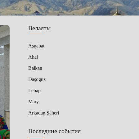
Велаяты
Aşgabat
Ahal
Balkan
Daşoguz
Lebap
Mary
Arkadag Şäheri
Последние события