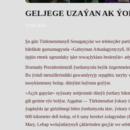
GELJEGE UZAÝAN AK ÝO
15.04.2026
Şu gün Türkmenistanyň Senagatçylar we telekeçiler parti
bilelikde gurnamagynda «Gahryman Arkadagymyzyň, Hor
üpjün etmek ugrundaky işler rowaçlyklara beslenýär» atly
Hormatly Prezidentimiziň ýurdumyzda beýik özgertmeler
Bu ýoluň menzillerindäki guwandyryjy sepgitler, taryhy 
tassyklanmasy bolup, dünýäni haýrana goýýar.
«Açyk gapylar» syýasaty netijesinde dünýä ýurtlary bilen
giň gerime eýe bolýar. Aşgabat — Türkmenabat ýokary t
ýagdaýda işe girizilmegi bilen ýurdumyzda täze, ýokary t
600 kilometre deň bolup, ol 6 sany hereket zolagyndan 
Mary, Lebap welaýatlarynyň çäklerinden geçýär we sebitl