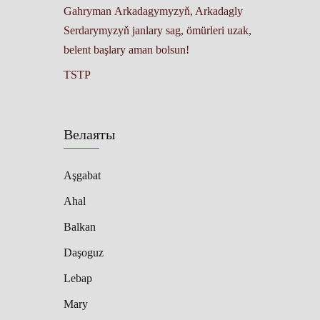
Gahryman Arkadagymyzyň, Arkadagly
Serdarymyzyň janlary sag, ömürleri uzak,
belent başlary aman bolsun!
TSTP
Велаяты
Aşgabat
Ahal
Balkan
Daşoguz
Lebap
Mary