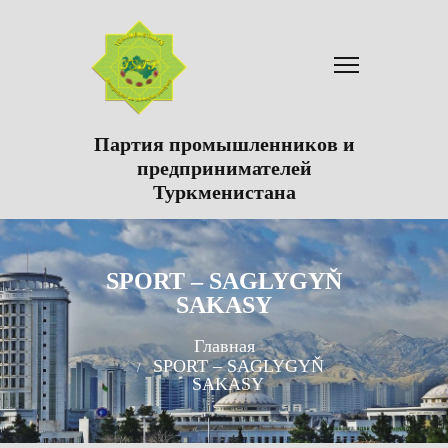
Партия промышленников и
предпринимателей
Туркменистана
SPORT – SAGLYGYŇ
SAKASY
Главная
SPORT – SAGLYGYŇ
SAKASY