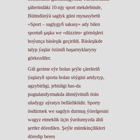
şäherindäki 10-njy sport mekdebinde,
Bütindünýä saglyk güni mynasybetli
«Sport – saglygyň sakasy» ady bilen
sportuň şaşka we «düzzim» görnüşleri
boýunça bäsleşik geçirildi. Bäsleşikde
talyp ýaşlar özüniň başarnyklaryny
görkezdiler.
Giň gerime eýe bolan şeýle çäreleriň
ýaşlaryň sporta bolan söýgini artdyryp,
agzybirligi, jebisligi has-da
pugtalandyrmakda ähmiýetiniň örän
uludygy aýratyn bellärliklidir. Sporty
ösdürmek we sagdyn durmuş ýörelgesini
wagyz etmeklik üçin ýurdumyzda ähli
şertler döredilen. Şeýle mümkinçilikleri
döredip beren