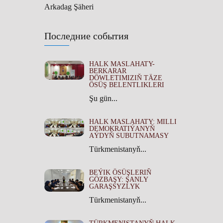
Arkadag Şäheri
Последние события
HALK MASLAHATY-
BERKARAR
DÖWLETIMIZIŇ TÄZE
ÖSÜŞ BELENTLIKLERI
Şu gün...
HALK MASLAHATY: MILLI
DEMOKRATIÝANYŇ
AÝDYŇ SUBUTNAMASY
Türkmenistanyň...
BEÝIK ÖSÜŞLERIŇ
GÖZBAŞY: ŞANLY
GARAŞSYZLYK
Türkmenistanyň...