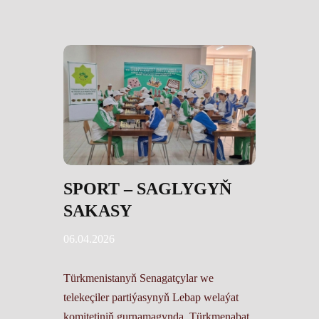
SPORT – SAGLYGYŇ
SAKASY
06.04.2026
Türkmenistanyň Senagatçylar we
telekeçiler partiýasynyň Lebap welaýat
komitetiniň gurnamagynda, Türkmenabat