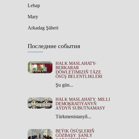
Lebap
Mary
Arkadag Şäheri
Последние события
HALK MASLAHATY-
BERKARAR
DÖWLETIMIZIŇ TÄZE
ÖSÜŞ BELENTLIKLERI
Şu gün...
HALK MASLAHATY: MILLI
DEMOKRATIÝANYŇ
AÝDYŇ SUBUTNAMASY
Türkmenistanyň...
BEÝIK ÖSÜŞLERIŇ
GÖZBAŞY: ŞANLY