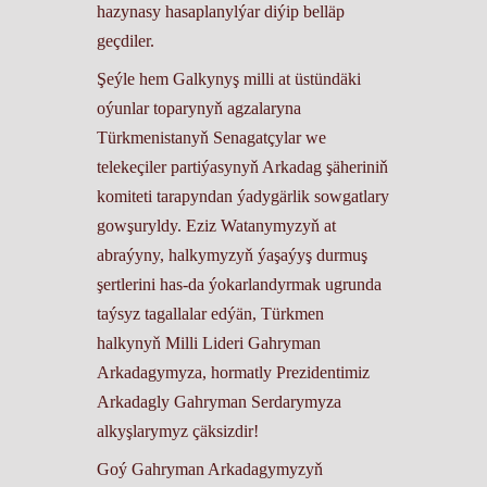
hazynasy hasaplanylýar diýip belläp
geçdiler.
Şeýle hem Galkynyş milli at üstündäki
oýunlar toparynyň agzalaryna
Türkmenistanyň Senagatçylar we
telekeçiler partiýasynyň Arkadag şäheriniň
komiteti tarapyndan ýadygärlik sowgatlary
gowşuryldy. Eziz Watanymyzyň at
abraýyny, halkymyzyň ýaşaýyş durmuş
şertlerini has-da ýokarlandyrmak ugrunda
taýsyz tagallalar edýän, Türkmen
halkynyň Milli Lideri Gahryman
Arkadagymyza, hormatly Prezidentimiz
Arkadagly Gahryman Serdarymyza
alkyşlarymyz çäksizdir!
Goý Gahryman Arkadagymyzyň