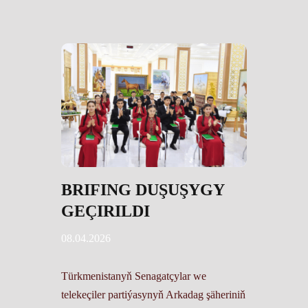
BRIFING DUŞUŞYGY
GEÇIRILDI
08.04.2026
Türkmenistanyň Senagatçylar we
telekeçiler partiýasynyň Arkadag şäheriniň