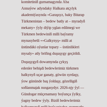
komitetiniň gurnamagynda Aba
Annaýew adyndaky Halkara atçylyk
akademiýasynda «Garaşsyz, baky Bitarap
Türkmenistan – bedew batly at – myradyň
mekany» ýyly diýip yglan edilmegi we
Türkmen bedewiniň milli baýramy
mynasybetli ««Galkynyş» milli at
üstündäki oýunlar topary – üstünlikleri
mysaly» atly brifing duşuşygy geçirildi.
Duşuşygyň dowamynda çykyş
edenler behişdi bedewlerimiz türkmen
halkynyň uçar ganaty, göwün syrdaşy,
ýow gününde baş ýoldaşy, gözelligiň
soňlanmajak nusgasydyr. 2026-njy ýyl —
Gündogar müçenamasy boýunça ýylky,
ýagny bedew ýyly. Biziň bedewlerimiz
halkymyzyň milli buýsanjydyr, gymmatly