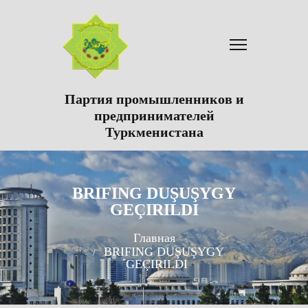
Партия промышленников и
предпринимателей
Туркменистана
BRIFING DUŞUŞYGY
GEÇIRILDI
Главная
BRIFING DUŞUŞYGY
GEÇIRILDI