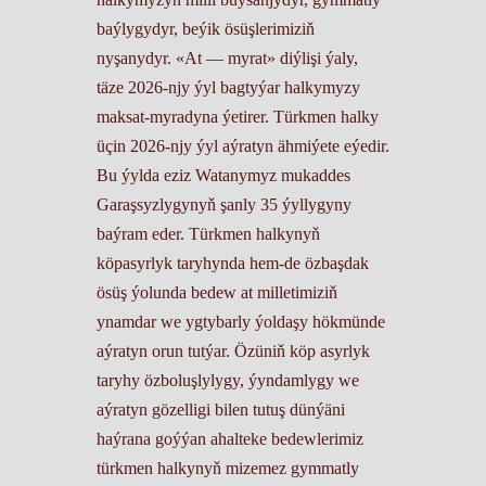
baýlygydyr, beýik ösüşlerimiziň
nyşanydyr. «At — myrat» diýlişi ýaly,
täze 2026-njy ýyl bagtyýar halkymyzy
maksat-myradyna ýetirer. Türkmen halky
üçin 2026-njy ýyl aýratyn ähmiýete eýedir.
Bu ýylda eziz Watanymyz mukaddes
Garaşsyzlygynyň şanly 35 ýyllygyny
baýram eder. Türkmen halkynyň
köpasyrlyk taryhynda hem-de özbaşdak
ösüş ýolunda bedew at milletimiziň
ynamdar we ygtybarly ýoldaşy hökmünde
aýratyn orun tutýar. Özüniň köp asyrlyk
taryhy özboluşlylygy, ýyndamlygy we
aýratyn gözelligi bilen tutuş dünýäni
haýrana goýýan ahalteke bedewlerimiz
türkmen halkynyň mizemez gymmatly