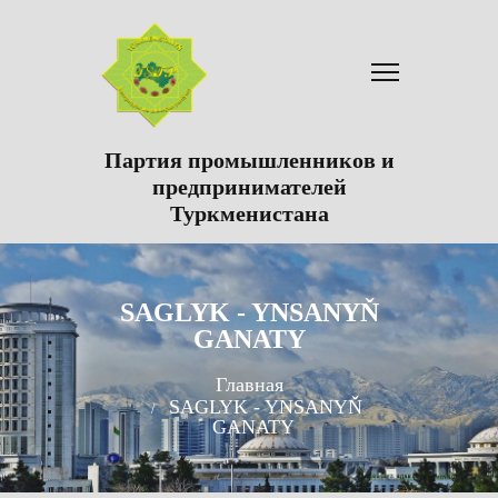
Партия промышленников и
предпринимателей
Туркменистана
SAGLYK - YNSANYŇ
GANATY
Главная
SAGLYK - YNSANYŇ
GANATY