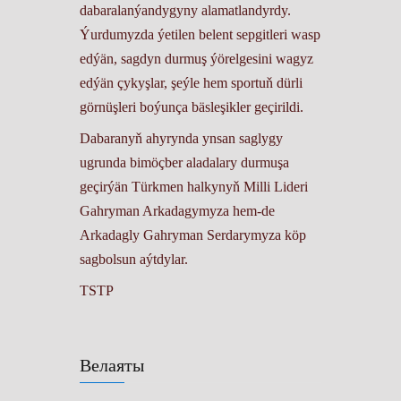
dabaralanýandygyny alamatlandyrdy.
Ýurdumyzda ýetilen belent sepgitleri wasp
edýän, sagdyn durmuş ýörelgesini wagyz
edýän çykyşlar, şeýle hem sportuň dürli
görnüşleri boýunça bäsleşikler geçirildi.
Dabaranyň ahyrynda ynsan saglygy
ugrunda bimöçber aladalary durmuşa
geçirýän Türkmen halkynyň Milli Lideri
Gahryman Arkadagymyza hem-de
Arkadagly Gahryman Serdarymyza köp
sagbolsun aýtdylar.
TSTP
Велаяты