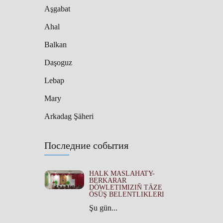
Aşgabat
Ahal
Balkan
Daşoguz
Lebap
Mary
Arkadag Şäheri
Последние события
HALK MASLAHATY-
BERKARAR
DÖWLETIMIZIŇ TÄZE
ÖSÜŞ BELENTLIKLERI
Şu gün...