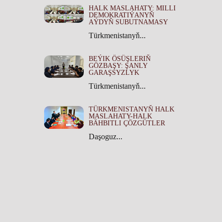
HALK MASLAHATY: MILLI
DEMOKRATIÝANYŇ
AÝDYŇ SUBUTNAMASY
Türkmenistanyň...
BEÝIK ÖSÜŞLERIŇ
GÖZBAŞY: ŞANLY
GARAŞSYZLYK
Türkmenistanyň...
TÜRKMENISTANYŇ HALK
MASLAHATY-HALK
BÄHBITLI ÇÖZGÜTLER
Daşoguz...
TÜRKMENISTANYŇ HALK
MASLAHATYNYŇ TARYHY
ÄHMIÝETI
Türkmenistanyň...