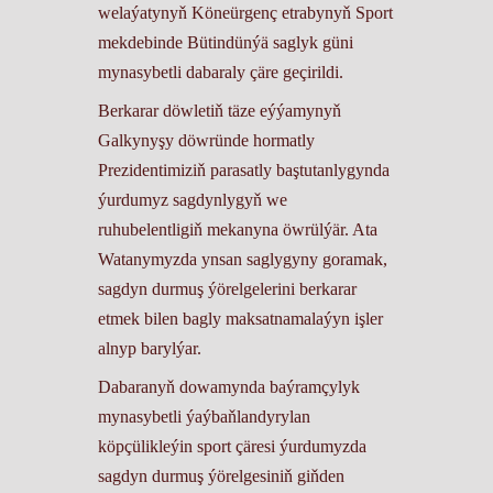
welaýatynyň Köneürgenç etrabynyň Sport
mekdebinde Bütindünýä saglyk güni
mynasybetli dabaraly çäre geçirildi.
Berkarar döwletiň täze eýýamynyň
Galkynyşy döwründe hormatly
Prezidentimiziň parasatly baştutanlygynda
ýurdumyz sagdynlygyň we
ruhubelentligiň mekanyna öwrülýär. Ata
Watanymyzda ynsan saglygyny goramak,
sagdyn durmuş ýörelgelerini berkarar
etmek bilen bagly maksatnamalaýyn işler
alnyp barylýar.
Dabaranyň dowamynda baýramçylyk
mynasybetli ýaýbaňlandyrylan
köpçülikleýin sport çäresi ýurdumyzda
sagdyn durmuş ýörelgesiniň giňden