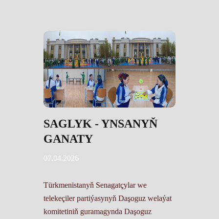
SAGLYK - YNSANYŇ
GANATY
07.04.2026
Türkmenistanyň Senagatçylar we
telekeçiler partiýasynyň Daşoguz welaýat
komitetiniň guramagynda Daşoguz