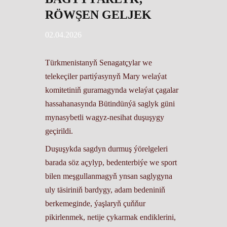
RÖWŞEN GELJEK
02.04.2026
Türkmenistanyň Senagatçylar we
telekeçiler partiýasynyň Mary welaýat
komitetiniň guramagynda welaýat çagalar
hassahanasynda Bütindünýä saglyk güni
mynasybetli wagyz-nesihat duşuşygy
geçirildi.
Duşuşykda sagdyn durmuş ýörelgeleri
barada söz açylyp, bedenterbiýe we sport
bilen meşgullanmagyň ynsan saglygyna
uly täsiriniň bardygy, adam bedeniniň
berkemeginde, ýaşlaryň çuňňur
pikirlenmek, netije çykarmak endiklerini,