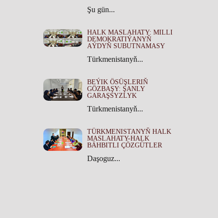
Şu gün...
HALK MASLAHATY: MILLI
DEMOKRATIÝANYŇ
AÝDYŇ SUBUTNAMASY
Türkmenistanyň...
BEÝIK ÖSÜŞLERIŇ
GÖZBAŞY: ŞANLY
GARAŞSYZLYK
Türkmenistanyň...
TÜRKMENISTANYŇ HALK
MASLAHATY-HALK
BÄHBITLI ÇÖZGÜTLER
Daşoguz...
TÜRKMENISTANYŇ HALK
MASLAHATYNYŇ TARYHY
ÄHMIÝETI
Türkmenistanyň...