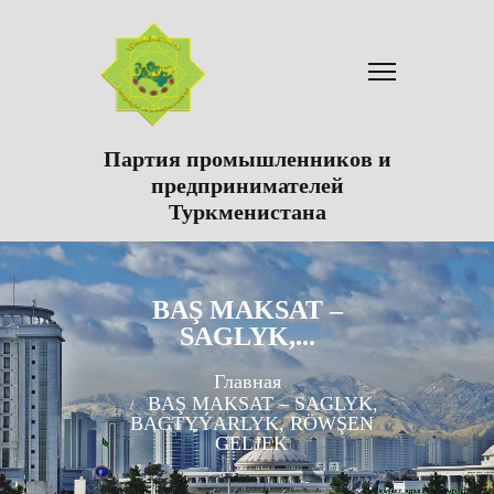
Партия промышленников и
предпринимателей
Туркменистана
BAŞ MAKSAT –
SAGLYK,...
Главная
BAŞ MAKSAT – SAGLYK,
BAGTYÝARLYK, RÖWŞEN
GELJEK