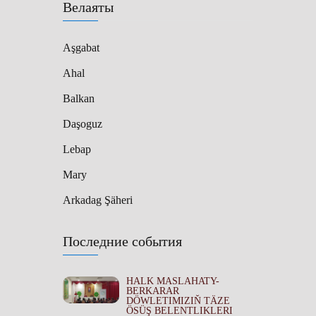
Велаяты
Aşgabat
Ahal
Balkan
Daşoguz
Lebap
Mary
Arkadag Şäheri
Последние события
HALK MASLAHATY-
BERKARAR
DÖWLETIMIZIŇ TÄZE
ÖSÜŞ BELENTLIKLERI