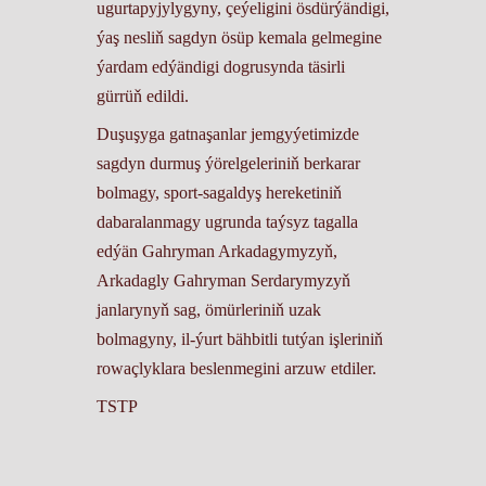
ugurtapyjylygyny, çeýeligini ösdürýändigi,
ýaş nesliň sagdyn ösüp kemala gelmegine
ýardam edýändigi dogrusynda täsirli
gürrüň edildi.
Duşuşyga gatnaşanlar jemgyýetimizde
sagdyn durmuş ýörelgeleriniň berkarar
bolmagy, sport-sagaldyş hereketiniň
dabaralanmagy ugrunda taýsyz tagalla
edýän Gahryman Arkadagymyzyň,
Arkadagly Gahryman Serdarymyzyň
janlarynyň sag, ömürleriniň uzak
bolmagyny, il-ýurt bähbitli tutýan işleriniň
rowaçlyklara beslenmegini arzuw etdiler.
TSTP