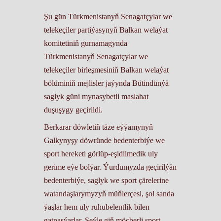
Şu gün Türkmenistanyň Senagatçylar we
telekeçiler partiýasynyň Balkan welaýat
komitetiniň gurnamagynda
Türkmenistanyň Senagatçylar we
telekeçiler birleşmesiniň Balkan welaýat
bölüminiň mejlisler jaýynda Bütindünýä
saglyk güni mynasybetli maslahat
duşuşygy geçirildi.
Berkarar döwletiň täze eýýamynyň
Galkynyşy döwründe bedenterbiýe we
sport hereketi görlüp-eşidilmedik uly
gerime eýe bolýar. Ýurdumyzda geçirilýän
bedenterbiýe, saglyk we sport çärelerine
watandaşlarymyzyň müňlerçesi, şol sanda
ýaşlar hem uly ruhubelentlik bilen
gatnaşýarlar. Şeýle giň möçberli sport