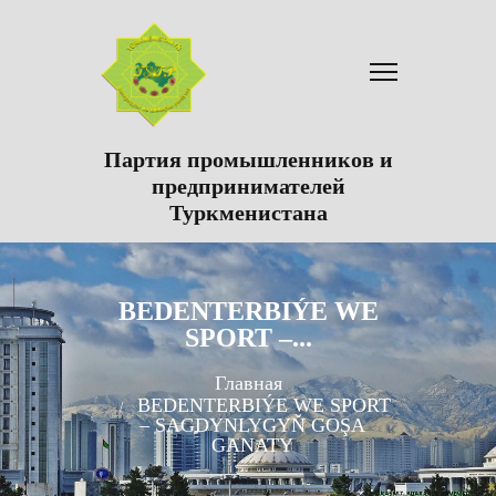
Партия промышленников и
предпринимателей
Туркменистана
BEDENTERBIÝE WE
SPORT –...
Главная
BEDENTERBIÝE WE SPORT
– SAGDYNLYGYŇ GOŞA
GANATY