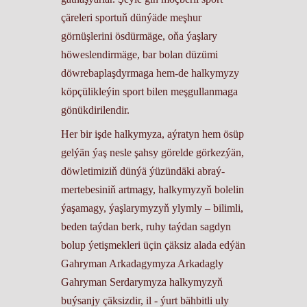
çäreleri sportuň dünýäde meşhur
görnüşlerini ösdürmäge, oňa ýaşlary
höweslendirmäge, bar bolan düzümi
döwrebaplaşdyrmaga hem-de halkymyzy
köpçülikleýin sport bilen meşgullanmaga
gönükdirilendir.
Her bir işde halkymyza, aýratyn hem ösüp
gelýän ýaş nesle şahsy görelde görkezýän,
döwletimiziň dünýä ýüzündäki abraý-
mertebesiniň artmagy, halkymyzyň bolelin
ýaşamagy, ýaşlarymyzyň ylymly – bilimli,
beden taýdan berk, ruhy taýdan sagdyn
bolup ýetişmekleri üçin çäksiz alada edýän
Gahryman Arkadagymyza Arkadagly
Gahryman Serdarymyza halkymyzyň
buýsanjy çäksizdir, il - ýurt bähbitli uly