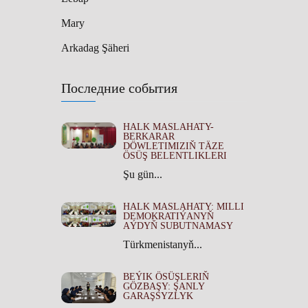
Mary
Arkadag Şäheri
Последние события
HALK MASLAHATY-
BERKARAR
DÖWLETIMIZIŇ TÄZE
ÖSÜŞ BELENTLIKLERI
Şu gün...
HALK MASLAHATY: MILLI
DEMOKRATIÝANYŇ
AÝDYŇ SUBUTNAMASY
Türkmenistanyň...
BEÝIK ÖSÜŞLERIŇ
GÖZBAŞY: ŞANLY
GARAŞSYZLYK