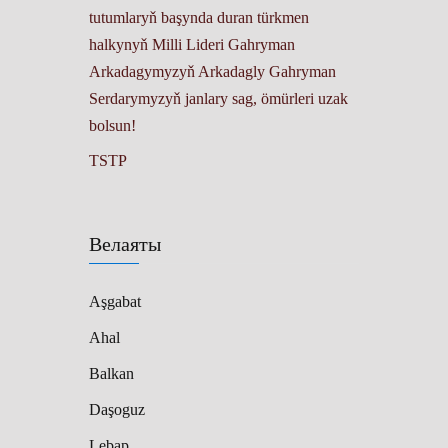
tutumlaryň başynda duran türkmen
halkynyň Milli Lideri Gahryman
Arkadagymyzyň Arkadagly Gahryman
Serdarymyzyň janlary sag, ömürleri uzak
bolsun!
TSTP
Велаяты
Aşgabat
Ahal
Balkan
Daşoguz
Lebap