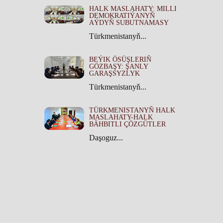
HALK MASLAHATY: MILLI
DEMOKRATIÝANYŇ
AÝDYŇ SUBUTNAMASY
Türkmenistanyň...
BEÝIK ÖSÜŞLERIŇ
GÖZBAŞY: ŞANLY
GARAŞSYZLYK
Türkmenistanyň...
TÜRKMENISTANYŇ HALK
MASLAHATY-HALK
BÄHBITLI ÇÖZGÜTLER
Daşoguz...
TÜRKMENISTANYŇ HALK
MASLAHATYNYŇ TARYHY
ÄHMIÝETI
Türkmenistanyň...