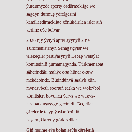
ýurdumyzda sporty ösdürmeklige we
sagdyn durmuş ýörelgesini
kämilleşdirmeklige gönükdirilen işler giň
gerime eýe bolýar.
2026-njy ýylyň aprel aýynyň 2-ne,
Türkmenistanyň Senagatçylar we
telekeçiler partiýasynyň Lebap welaýat
komitetiniň gurnamagynda, Türkmenabat
şäherindäki maliýe orta hünär okuw
mekdebinde, Bütindünýä saglyk güni
mynasybetli sportuň şaşka we woleýbol
görnüşleri boýunça ýaryş we wagyz-
nesihat duşuşygy geçirildi. Geçirilen
çärelerde talyp ýaşlar özüniň
başarnyklaryny görkezdiler.
Giň gerime eýe bolan şeýle çäreleriň