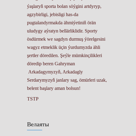
ýaşlaryň sporta bolan söýgini artdyryp,
agzybirligi, jebisligi has-da
pugtalandyrmakda ähmiýetiniň örän
uludygy aýratyn bellärliklidir. Sporty
ösdürmek we sagdyn durmuş ýörelgesini
wagyz etmeklik üçin ýurdumyzda ähli
şertler döredilen. Şeýle mümkinçilikleri
döredip beren Gahryman
Arkadagymyzyň, Arkadagly
Serdarymyzyň janlary sag, ömürleri uzak,
belent başlary aman bolsun!
TSTP
Велаяты