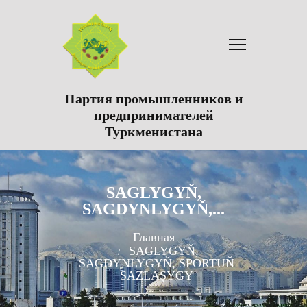
Партия промышленников и
предпринимателей
Туркменистана
SAGLYGYŇ,
SAGDYNLYGYŇ,...
Главная
SAGLYGYŇ,
SAGDYNLYGYŇ, SPORTUŇ
SAZLAŞYGY