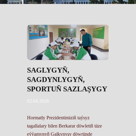
SAGLYGYŇ,
SAGDYNLYGYŇ,
SPORTUŇ SAZLAŞYGY
02.04.2026
Hormatly Prezidentimiziň taýsyz
tagallalary bilen Berkarar döwletiň täze
eýýamynyň Galkynyşy döwründe