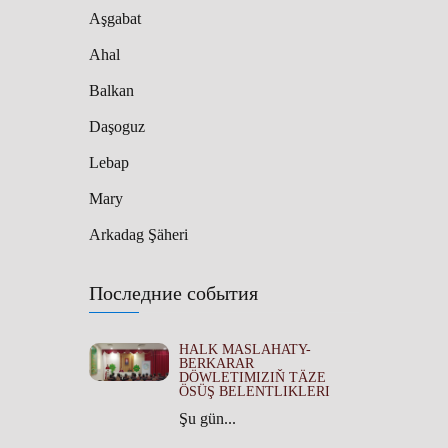
Aşgabat
Ahal
Balkan
Daşoguz
Lebap
Mary
Arkadag Şäheri
Последние события
HALK MASLAHATY-
BERKARAR
DÖWLETIMIZIŇ TÄZE
ÖSÜŞ BELENTLIKLERI
Şu gün...