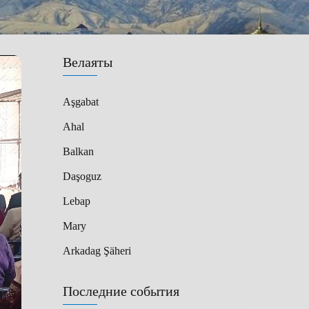
Велаяты
Aşgabat
Ahal
Balkan
Daşoguz
Lebap
Mary
Arkadag Şäheri
Последние события