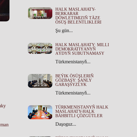
HALK MASLAHATY-
BERKARAR
DÖWLETIMIZIŇ TÄZE
ÖSÜŞ BELENTLIKLERI
Şu gün...
HALK MASLAHATY: MILLI
DEMOKRATIÝANYŇ
AÝDYŇ SUBUTNAMASY
Türkmenistanyň...
BEÝIK ÖSÜŞLERIŇ
GÖZBAŞY: ŞANLY
GARAŞSYZLYK
Türkmenistanyň...
aky
TÜRKMENISTANYŇ HALK
MASLAHATY-HALK
BÄHBITLI ÇÖZGÜTLER
Daşoguz...
ryman