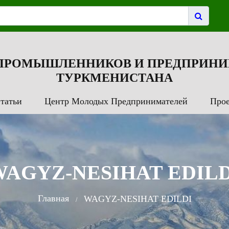
 ПРОМЫШЛЕННИКОВ И ПРЕДПРИНИ
ТУРКМЕНИСТАНА
татьи
Центр Молодых Предпринимателей
Про
WAGYZ-NESIHAT EDILD
Главная
WAGYZ-NESIHAT EDILDI