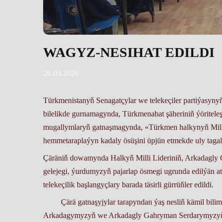
WAGYZ-NESIHAT EDILDI
26.03.2026
Türkmenistanyň Senagatçylar we telekeçiler partiýasyny
bilelikde gurnamagynda, Türkmenabat şäheriniň ýöriteleşd
mugallymlaryň gatnaşmagynda,
«Türkmen halkynyň Mill
hemmetaraplaýyn kadaly ösüşini üpjün etmekde uly tagalla
Çäräniň dowamynda Halkyň Milli Lideriniň, Arkadagly 
gelejegi, ýurdumyzyň pajarlap ösmegi ugrunda edilýän at
telekeçilik başlangyçlary barada täsirli gürrüňler edildi.
Çärä gatnaşyjylar tarapyndan ýaş nesliň kämil bilim
Arkadagymyzyň we Arkadagly Gahryman Serdarymyzyň ad