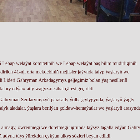
ň Lebap welaýat komitetiniň we Lebap welaýat baş bilim müdirliginiň
irilen 41-nji orta mekdebiniň mejlisler jaýynda talyp ýaşlaryň we
i Lideri Gahryman Arkadagymyz geljegimiz bolan ýaş nesilleriň
lary edýär» atly wagyz-nesihat çäresi geçirildi.
Gahryman Serdarymyzyň parasatly ýolbaşçylygynda, ýaşlaryň ýagty
alyk aladalar, ýaşlara berilýän goldaw-hemaýatlar we ýaşlaryň arasynd
 almagy, öwrenmegi we döretmegi ugrunda taýsyz tagalla edýän Gah
yna tüýs ýürekden çykýan alkyş sözleri beýan edildi.