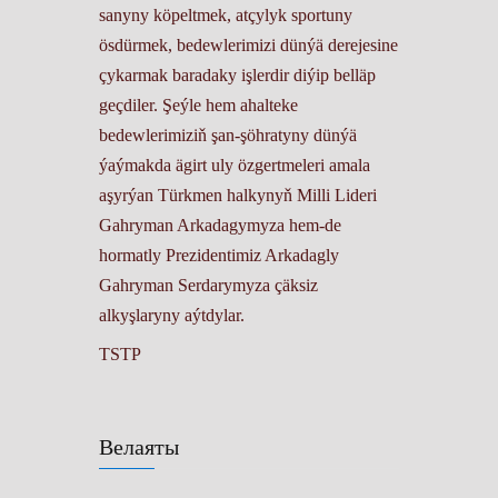
sanyny köpeltmek, atçylyk sportuny
ösdürmek, bedewlerimizi dünýä derejesine
çykarmak baradaky işlerdir diýip belläp
geçdiler. Şeýle hem ahalteke
bedewlerimiziň şan-şöhratyny dünýä
ýaýmakda ägirt uly özgertmeleri amala
aşyrýan Türkmen halkynyň Milli Lideri
Gahryman Arkadagymyza hem-de
hormatly Prezidentimiz Arkadagly
Gahryman Serdarymyza çäksiz
alkyşlaryny aýtdylar.
TSTP
Велаяты