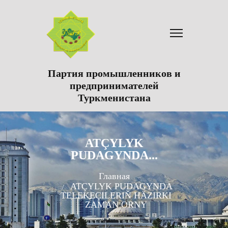
Партия промышленников и
предпринимателей
Туркменистана
ATÇYLYK
PUDAGYNDA...
Главная
ATÇYLYK PUDAGYNDA
TELEKEÇILERIŇ HÄZIRKI
ZAMAN ORNY