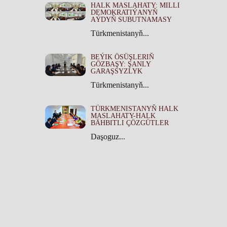
HALK MASLAHATY: MILLI
DEMOKRATIÝANYŇ
AÝDYŇ SUBUTNAMASY
Türkmenistanyň...
BEÝIK ÖSÜŞLERIŇ
GÖZBAŞY: ŞANLY
GARAŞSYZLYK
Türkmenistanyň...
TÜRKMENISTANYŇ HALK
MASLAHATY-HALK
BÄHBITLI ÇÖZGÜTLER
Daşoguz...
TÜRKMENISTANYŇ HALK
MASLAHATYNYŇ TARYHY
ÄHMIÝETI
Türkmenistanyň...