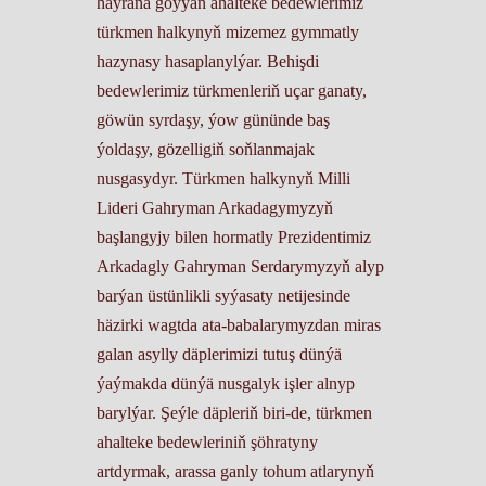
haýrana goýýan ahalteke bedewlerimiz
türkmen halkynyň mizemez gymmatly
hazynasy hasaplanylýar. Behişdi
bedewlerimiz türkmenleriň uçar ganaty,
göwün syrdaşy, ýow gününde baş
ýoldaşy, gözelligiň soňlanmajak
nusgasydyr. Türkmen halkynyň Milli
Lideri Gahryman Arkadagymyzyň
başlangyjy bilen hormatly Prezidentimiz
Arkadagly Gahryman Serdarymyzyň alyp
barýan üstünlikli syýasaty netijesinde
häzirki wagtda ata-babalarymyzdan miras
galan asylly däplerimizi tutuş dünýä
ýaýmakda dünýä nusgalyk işler alnyp
barylýar. Şeýle däpleriň biri-de, türkmen
ahalteke bedewleriniň şöhratyny
artdyrmak, arassa ganly tohum atlarynyň