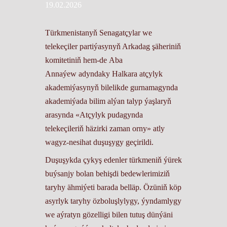
19.02.2026
Türkmenistanyň Senagatçylar we
telekeçiler partiýasynyň Arkadag şäheriniň
komitetiniň hem-de Aba
Annaýew adyndaky Halkara atçylyk
akademiýasynyň bilelikde gurnamagynda
akademiýada bilim alýan talyp ýaşlaryň
arasynda «Atçylyk pudagynda
telekeçileriň häzirki zaman orny» atly
wagyz-nesihat duşuşygy geçirildi.
Duşuşykda çykyş edenler türkmeniň ýürek
buýsanjy bolan behişdi bedewlerimiziň
taryhy ähmiýeti barada belläp. Özüniň köp
asyrlyk taryhy özboluşlylygy, ýyndamlygy
we aýratyn gözelligi bilen tutuş dünýäni