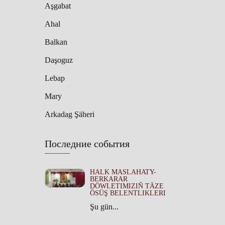
Aşgabat
Ahal
Balkan
Daşoguz
Lebap
Mary
Arkadag Şäheri
Последние события
HALK MASLAHATY-
BERKARAR
DÖWLETIMIZIŇ TÄZE
ÖSÜŞ BELENTLIKLERI
Şu gün...