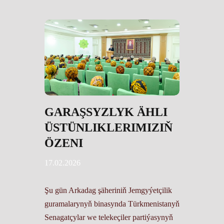
GARAŞSYZLYK ÄHLI
ÜSTÜNLIKLERIMIZIŇ
ÖZENI
17.02.2026
Şu gün Arkadag şäheriniň Jemgyýetçilik
guramalarynyň binasynda Türkmenistanyň
Senagatçylar we telekeçiler partiýasynyň