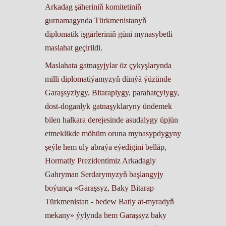
Arkadag şäheriniň komitetiniň
gurnamagynda Türkmenistanyň
diplomatik işgärleriniň güni mynasybetli
maslahat geçirildi.
Maslahata gatnaşyjylar öz çykyşlarynda
milli diplomatiýamyzyň dünýä ýüzünde
Garaşsyzlygy, Bitaraplygy, parahatçylygy,
dost-doganlyk gatnaşyklaryny ündemek
bilen halkara derejesinde asudalygy üpjün
etmeklikde möhüm oruna mynasypdygyny
şeýle hem uly abraýa eýedigini belläp,
Hormatly Prezidentimiz Arkadagly
Gahryman Serdarymyzyň başlangyjy
boýunça «Garaşsyz, Baky Bitarap
Türkmenistan - bedew Batly at-myradyň
mekany» ýylynda hem Garaşsyz baky