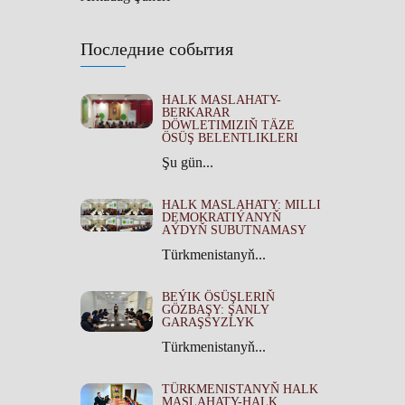
Последние события
HALK MASLAHATY-
BERKARAR
DÖWLETIMIZIŇ TÄZE
ÖSÜŞ BELENTLIKLERI
Şu gün...
HALK MASLAHATY: MILLI
DEMOKRATIÝANYŇ
AÝDYŇ SUBUTNAMASY
Türkmenistanyň...
BEÝIK ÖSÜŞLERIŇ
GÖZBAŞY: ŞANLY
GARAŞSYZLYK
Türkmenistanyň...
TÜRKMENISTANYŇ HALK
MASLAHATY-HALK