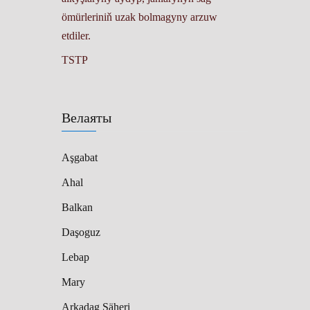
ömürleriniň uzak bolmagyny arzuw
etdiler.
TSTP
Велаяты
Aşgabat
Ahal
Balkan
Daşoguz
Lebap
Mary
Arkadag Şäheri