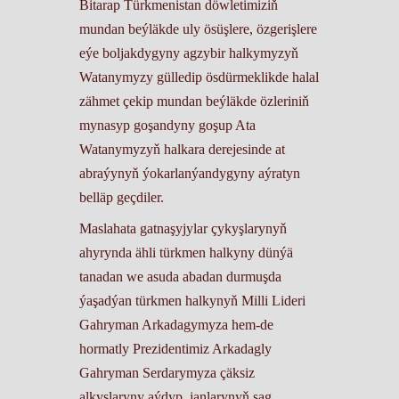
Bitarap Türkmenistan döwletimiziň
mundan beýläkde uly ösüşlere, özgerişlere
eýe boljakdygyny agzybir halkymyzyň
Watanymyzy gülledip ösdürmeklikde halal
zähmet çekip mundan beýläkde özleriniň
mynasyp goşandyny goşup Ata
Watanymyzyň halkara derejesinde at
abraýynyň ýokarlanýandygyny aýratyn
belläp geçdiler.
Maslahata gatnaşyjylar çykyşlarynyň
ahyrynda ähli türkmen halkyny dünýä
tanadan we asuda abadan durmuşda
ýaşadýan türkmen halkynyň Milli Lideri
Gahryman Arkadagymyza hem-de
hormatly Prezidentimiz Arkadagly
Gahryman Serdarymyza çäksiz
alkyşlaryny aýdyp, janlarynyň sag