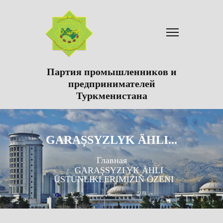
Партия промышленников и
предпринимателей
Туркменистана
GARAŞSYZLYK ÄHLI...
Главная
GARAŞSYZLYK ÄHLI
ÜSTÜNLIKLERIMIZIŇ ÖZENI