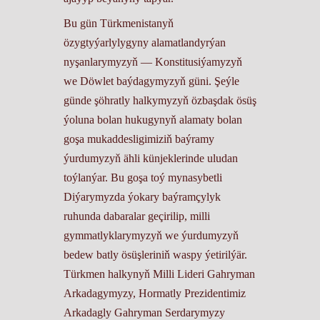
Bu gün Türkmenistanyň
özygtyýarlylygyny alamatlandyrýan
nyşanlarymyzyň — Konstitusiýamyzyň
we Döwlet baýdagymyzyň güni. Şeýle
günde şöhratly halkymyzyň özbaşdak ösüş
ýoluna bolan hukugynyň alamaty bolan
goşa mukaddesligimiziň baýramy
ýurdumyzyň ähli künjeklerinde uludan
toýlanýar. Bu goşa toý mynasybetli
Diýarymyzda ýokary baýramçylyk
ruhunda dabaralar geçirilip, milli
gymmatlyklarymyzyň we ýurdumyzyň
bedew batly ösüşleriniň waspy ýetirilýär.
Türkmen halkynyň Milli Lideri Gahryman
Arkadagymyzy, Hormatly Prezidentimiz
Arkadagly Gahryman Serdarymyzy