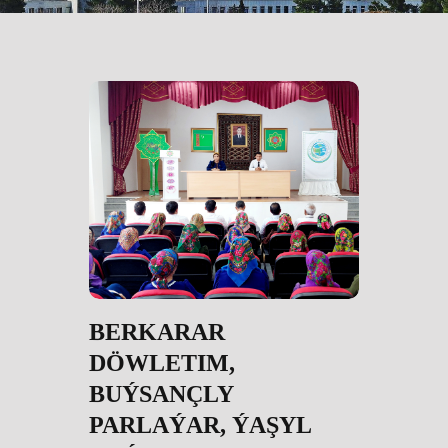
BERKARAR
DÖWLETIM,
BUÝSANÇLY
PARLAÝAR, ÝAŞYL