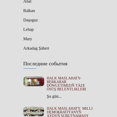
Ahal
Balkan
Daşoguz
Lebap
Mary
Arkadag Şäheri
Последние события
HALK MASLAHATY-
BERKARAR
DÖWLETIMIZIŇ TÄZE
ÖSÜŞ BELENTLIKLERI
Şu gün...
HALK MASLAHATY: MILLI
DEMOKRATIÝANYŇ
AÝDYŇ SUBUTNAMASY