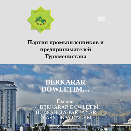
Партия промышленников и
предпринимателей
Туркменистана
BERKARAR
DÖWLETIM,...
Главная
BERKARAR DÖWLETIM,
BUÝSANÇLY PARLAÝAR,
ÝAŞYL BAÝDAGYM