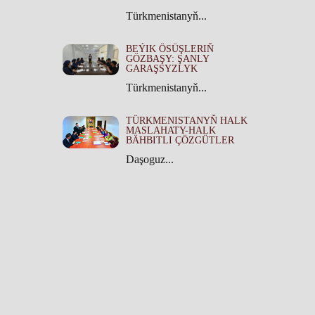
Türkmenistanyň...
BEÝIK ÖSÜŞLERIŇ
GÖZBAŞY: ŞANLY
GARAŞSYZLYK
Türkmenistanyň...
TÜRKMENISTANYŇ HALK
MASLAHATY-HALK
BÄHBITLI ÇÖZGÜTLER
Daşoguz...
TÜRKMENISTANYŇ HALK
MASLAHATYNYŇ TARYHY
ÄHMIÝETI
Türkmenistanyň...