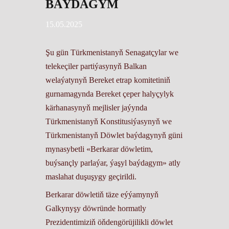
BAÝDAGYM
15.05.2025
Şu gün Türkmenistanyň Senagatçylar we
telekeçiler partiýasynyň Balkan
welaýatynyň Bereket etrap komitetiniň
gurnamagynda Bereket çeper halyçylyk
kärhanasynyň mejlisler jaýynda
Türkmenistanyň Konstitusiýasynyň we
Türkmenistanyň Döwlet baýdagynyň güni
mynasybetli «Berkarar döwletim,
buýsançly parlaýar, ýaşyl baýdagym» atly
maslahat duşuşygy geçirildi.
Berkarar döwletiň täze eýýamynyň
Galkynyşy döwründe hormatly
Prezidentimiziň öňdengörüjilikli döwlet