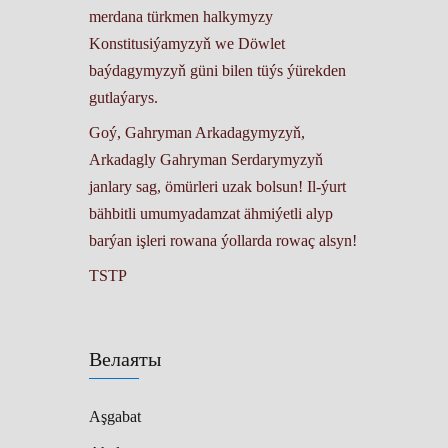
merdana türkmen halkymyzy
Konstitusiýamyzyň we Döwlet
baýdagymyzyň güni bilen tüýs ýürekden
gutlaýarys.
Goý, Gahryman Arkadagymyzyň,
Arkadagly Gahryman Serdarymyzyň
janlary sag, ömürleri uzak bolsun! Il-ýurt
bähbitli umumyadamzat ähmiýetli alyp
barýan işleri rowana ýollarda rowaç alsyn!
TSTP
Велаяты
Aşgabat