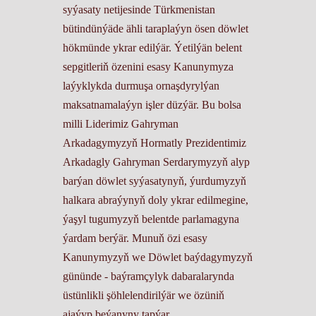
syýasaty netijesinde Türkmenistan
bütindünýäde ähli taraplaýyn ösen döwlet
hökmünde ykrar edilýär. Ýetilýän belent
sepgitleriň özenini esasy Kanunymyza
laýyklykda durmuşa ornaşdyrylýan
maksatnamalaýyn işler düzýär. Bu bolsa
milli Liderimiz Gahryman
Arkadagymyzyň Hormatly Prezidentimiz
Arkadagly Gahryman Serdarymyzyň alyp
barýan döwlet syýasatynyň, ýurdumyzyň
halkara abraýynyň doly ykrar edilmegine,
ýaşyl tugumyzyň belentde parlamagyna
ýardam berýär. Munuň özi esasy
Kanunymyzyň we Döwlet baýdagymyzyň
gününde - baýramçylyk dabaralarynda
üstünlikli şöhlelendirilýär we özüniň
ajaýyp beýanyny tapýar.