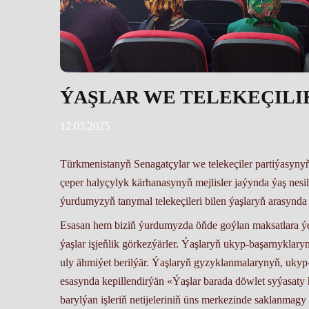
ÝAŞLAR WE TELEKEÇILI
12.03.2025
Türkmenistanyň Senagatçylar we telekeçiler partiýasyn
çeper halyçylyk kärhanasynyň mejlisler jaýynda ýaş nesil
ýurdumyzyň tanymal telekeçileri bilen ýaşlaryň arasynda 
Esasan hem biziň ýurdumyzda öňde goýlan maksatlara ý
ýaşlar işjeňlik görkezýärler. Ýaşlaryň ukyp-başarnyklaryn
uly ähmiýet berilýär. Ýaşlaryň gyzyklanmalarynyň, ukyp
esasynda kepillendirýän «Ýaşlar barada döwlet syýasaty
barylýan işleriň netijeleriniň üns merkezinde saklanmagy