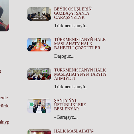
BEÝIK ÖSÜŞLERIŇ
GÖZBAŞY: ŞANLY
GARAŞSYZLYK
Türkmenistanyň...
TÜRKMENISTANYŇ HALK
MASLAHATY-HALK
BÄHBITLI ÇÖZGÜTLER
Daşoguz...
TÜRKMENISTANYŇ HALK
t
MASLAHATYNYŇ TARYHY
ÄHMIÝETI
Türkmenistanyň...
erde
ŞANLY ÝYL
ÜSTÜNLIKLERE
würde
BESLENÝÄR
«Garaşsyz,...
alnyp
HALK MASLAHATY-