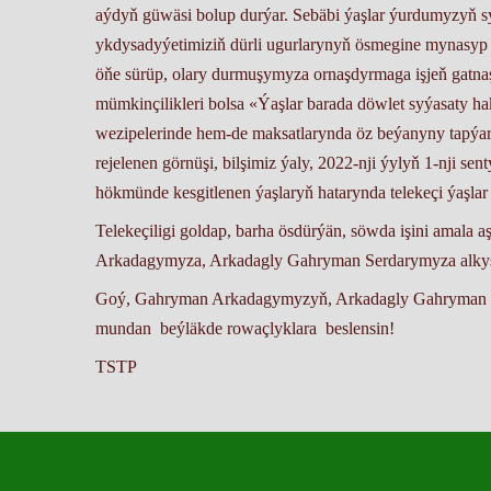
aýdyň güwäsi bolup durýar. Sebäbi ýaşlar ýurdumyzyň s
ykdysadyýetimiziň dürli ugurlarynyň ösmegine mynasyp go
öňe sürüp, olary durmuşymyza ornaşdyrmaga işjeň gatnaşý
mümkinçilikleri bolsa «Ýaşlar barada döwlet syýasaty h
wezipelerinde hem-de maksatlarynda öz beýanyny tapýa
rejelenen görnüşi, bilşimiz ýaly, 2022-nji ýylyň 1-nji se
hökmünde kesgitlenen ýaşlaryň hatarynda telekeçi ýaşla
Telekeçiligi goldap, barha ösdürýän, söwda işini amala a
Arkadagymyza, Arkadagly Gahryman Serdarymyza alkyş
Goý, Gahryman Arkadagymyzyň, Arkadagly Gahryman Serd
mundan beýläkde rowaçlyklara beslensin!
TSTP