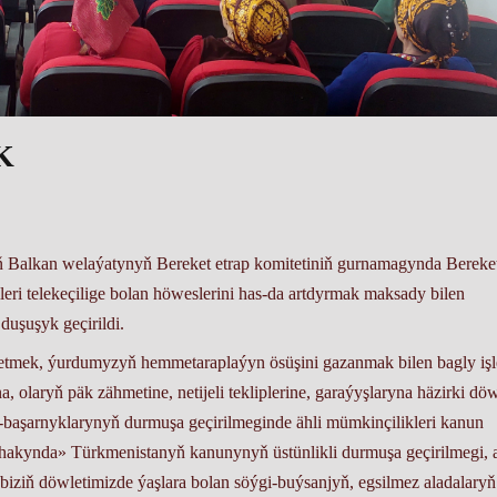
K
yň Balkan welaýatynyň Bereket etrap komitetiniň gurnamagynda Bereke
leri telekeçilige bolan höweslerini has-da artdyrmak maksady bilen
duşuşyk geçirildi.
etmek, ýurdumyzyň hemmetaraplaýyn ösüşini gazanmak bilen bagly işl
a, olaryň päk zähmetine, netijeli tekliplerine, garaýyşlaryna häzirki dö
-başarnyklarynyň durmuşa geçirilmeginde ähli mümkinçilikleri kanun
 hakynda» Türkmenistanyň kanunynyň üstünlikli durmuşa geçirilmegi, 
 biziň döwletimizde ýaşlara bolan söýgi-buýsanjyň, egsilmez aladalaryň