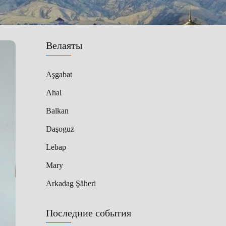
Велаяты
Aşgabat
Ahal
Balkan
Daşoguz
Lebap
Mary
Arkadag Şäheri
Последние события