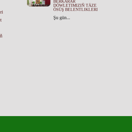
BERKARAR
DÖWLETIMIZIŇ TÄZE
ÖSÜŞ BELENTLIKLERI
ri
Şu gün...
t
yň