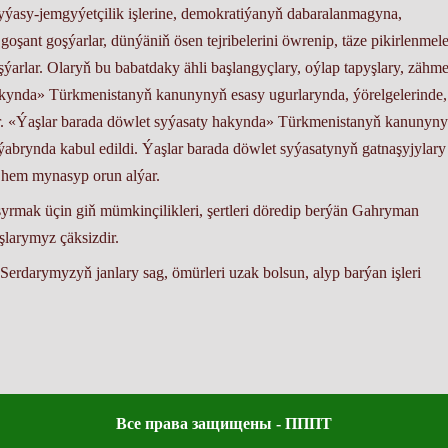
yýasy-jemgyýetçilik işlerine, demokratiýanyň dabaralanmagyna,
şant goşýarlar, dünýäniň ösen tejribelerini öwrenip, täze pikirlenmele
arlar. Olaryň bu babatdaky ähli başlangyçlary, oýlap tapyşlary, zähme
akynda» Türkmenistanyň kanunynyň esasy ugurlarynda, ýörelgelerinde,
r. «Ýaşlar barada döwlet syýasaty hakynda» Türkmenistanyň kanunyn
ntýabrynda kabul edildi. Ýaşlar barada döwlet syýasatynyň gatnaşyjylary
r hem mynasyp orun alýar.
şyrmak üçin giň mümkinçilikleri, şertleri döredip berýän Gahryman
larymyz çäksizdir.
arymyzyň janlary sag, ömürleri uzak bolsun, alyp barýan işleri
Все права защищены - ПППТ