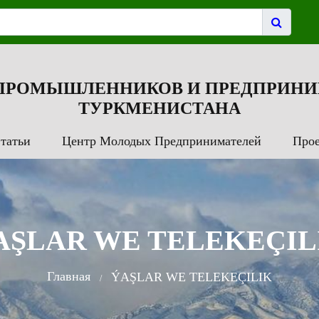
 ПРОМЫШЛЕННИКОВ И ПРЕДПРИНИ
ТУРКМЕНИСТАНА
татьи
Центр Молодых Предпринимателей
Про
AŞLAR WE TELEKEÇIL
Главная
ÝAŞLAR WE TELEKEÇILIK