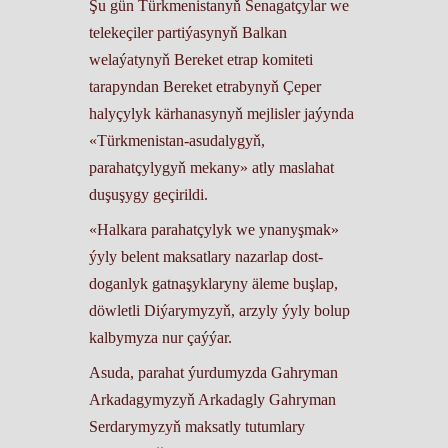
Şu gün Türkmenistanyň Senagatçylar we
telekeçiler partiýasynyň Balkan
welaýatynyň Bereket etrap komiteti
tarapyndan Bereket etrabynyň Çeper
halyçylyk kärhanasynyň mejlisler jaýynda
«Türkmenistan-asudalygyň,
parahatçylygyň mekany» atly maslahat
duşuşygy geçirildi.
«Halkara parahatçylyk we ynanyşmak»
ýyly belent maksatlary nazarlap dost-
doganlyk gatnaşyklaryny äleme buşlap,
döwletli Diýarymyzyň, arzyly ýyly bolup
kalbymyza nur çaýýar.
Asuda, parahat ýurdumyzda Gahryman
Arkadagymyzyň Arkadagly Gahryman
Serdarymyzyň maksatly tutumlary