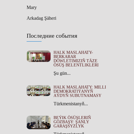
Mary
Arkadag Şäheri
Последние события
HALK MASLAHATY-
BERKARAR
DÖWLETIMIZIŇ TÄZE
ÖSÜŞ BELENTLIKLERI
Şu gün...
HALK MASLAHATY: MILLI
DEMOKRATIÝANYŇ
AÝDYŇ SUBUTNAMASY
Türkmenistanyň...
BEÝIK ÖSÜŞLERIŇ
GÖZBAŞY: ŞANLY
GARAŞSYZLYK