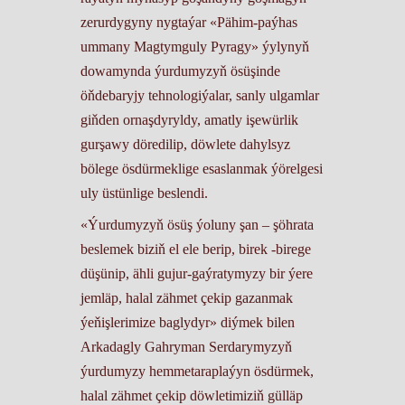
zerurdygyny nygtaýar «Pähim-paýhas
ummany Magtymguly Pyragy» ýylynyň
dowamynda ýurdumyzyň ösüşinde
öňdebaryjy tehnologiýalar, sanly ulgamlar
giňden ornaşdyryldy, amatly işewürlik
gurşawy döredilip, döwlete dahylsyz
bölege ösdürmeklige esaslanmak ýörelgesi
uly üstünlige beslendi.
«Ýurdumyzyň ösüş ýoluny şan – şöhrata
beslemek biziň el ele berip, birek -birege
düşünip, ähli gujur-gaýratymyzy bir ýere
jemläp, halal zähmet çekip gazanmak
ýeňişlerimize baglydyr» diýmek bilen
Arkadagly Gahryman Serdarymyzyň
ýurdumyzy hemmetaraplaýyn ösdürmek,
halal zähmet çekip döwletimiziň gülläp