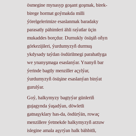
ösmegine mynasyp goşant goşmak, birek-
birege hormat goýmakda milli
ýörelgelerimize esaslanmak baradaky
parasatly pähimleri ähli raýatlar üçin
mukaddes borçdur. Durnukly ösüşiň oňyn
görkezijileri, ýurdumyzyň durmuş
ykdysady taýdan ösdürilmegi parahatlyga
we ynanyşmaga esaslanýar. Ynanyň bar
ýerinde bagtly menziller açylýar,
ýurdumyzyň ösüşine esaslanýan binýat
gurulýar.
Goý, halkymyzy bagtyýar günleriň
gujagynda ýaşadýan, döwletli
gatnaşyklary has-da, ösdürýän, rowaç
menzillere ýetmekde halkymyzyň arzuw
islegine amala aşyrýan halk bähbitli,