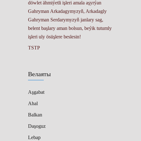
döwlet ähmiýetli işleri amala aşyrýan
Gahryman Arkadagymyzyň, Arkadagly
Gahryman Serdarymyzyň janlary sag,
belent başlary aman bolsun, beýik tutumly
işleri uly ösüşlere beslesin!
TSTP
Велаяты
Aşgabat
Ahal
Balkan
Daşoguz
Lebap