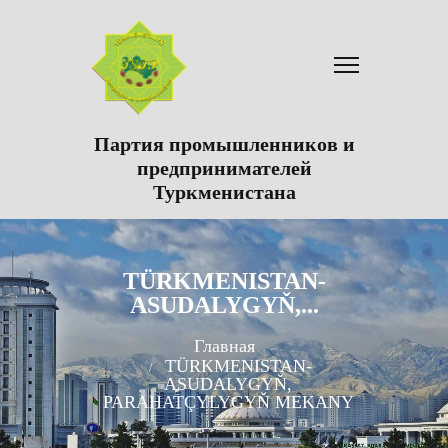
Партия промышленников и
предпринимателей
Туркменистана
TÜRKMENISTAN-
ASUDALYGYŇ,...
Главная
TÜRKMENISTAN-
ASUDALYGYŇ,
PARAHATÇYLYGYŇ MEKANY