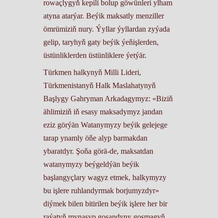
rowaçlygyň kepili bolup göwünleri ylham
atyna atarýar. Beýik maksatly menziller
ömrümiziň nury. Ýyllar ýyllardan zyýada
gelip, taryhyň gaty beýik ýeňişlerden,
üstünliklerden üstünliklere ýetýär.
Türkmen halkynyň Milli Lideri,
Türkmenistanyň Halk Maslahatynyň
Başlygy Gahryman Arkadagymyz: «Biziň
ählimiziň iň esasy maksadymyz jandan
eziz görýän Watanymyzy beýik gelejege
tarap ynamly öňe alyp barmakdan
ybaratdyr. Şoňa görä-de, maksatdan
watanymyzy beýgeldýän beýik
başlangyçlary wagyz etmek, halkymyzy
bu işlere ruhlandyrmak borjumyzdyr»
diýmek bilen bitirilen beýik işlere her bir
raýatyň mynasyp goşandyny goşmagyň