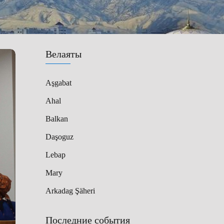
Велаяты
Aşgabat
Ahal
Balkan
Daşoguz
Lebap
Mary
Arkadag Şäheri
Последние события