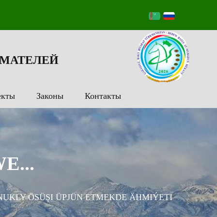
МАТЕЛЕЙ
екты
Законы
Контакты
...
UKLY ÖSÜŞI ÜPJÜN ETMEKDE ÄHMIÝETI