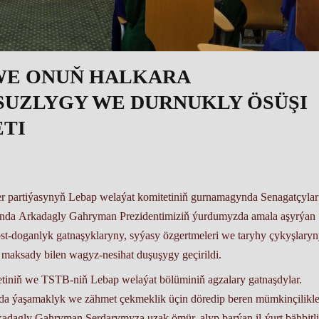
WE ONUŇ HALKARA
UZLYGY WE DURNUKLY ÖSÜŞI
TI
partiýasynyň Lebap welaýat komitetiniň gurnamagynda Senagatçyla
aýynda Arkadagly Gahryman Prezidentimiziň
ýurdumyzda amala aşyrýan
dost-doganlyk gatnaşyklaryny, syýasy özgertmeleri we taryhy çykyşlaryn
maksady bilen wagyz-nesihat duşuşygy geçirildi.
iň we TSTB-niň Lebap welaýat bölüminiň agzalary gatnaşdylar.
da ýaşamaklyk we zähmet çekmeklik üçin döredip beren mümkinçilikle
dagly Gahryman Serdarymyza uzak ömür, alyp barýan il-ýurt bähbitli