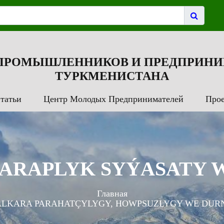
 ПРОМЫШЛЕННИКОВ И ПРЕДПРИНИ
ТУРКМЕНИСТАНА
татьи
Центр Молодых Предпринимателей
Про
TARAPLYK SYÝASATY WE
Главная
ALKARA PARAHATÇYLYGY, HOWPSUZLYGY WE DURN