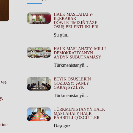
HALK MASLAHATY-
BERKARAR
DÖWLETIMIZIŇ TÄZE
ÖSÜŞ BELENTLIKLERI
Şu gün...
HALK MASLAHATY: MILLI
DEMOKRATIÝANYŇ
AÝDYŇ SUBUTNAMASY
Türkmenistanyň...
BEÝIK ÖSÜŞLERIŇ
r we
GÖZBAŞY: ŞANLY
GARAŞSYZLYK
Türkmenistanyň...
y,
TÜRKMENISTANYŇ HALK
MASLAHATY-HALK
BÄHBITLI ÇÖZGÜTLER
rine
Daşoguz...