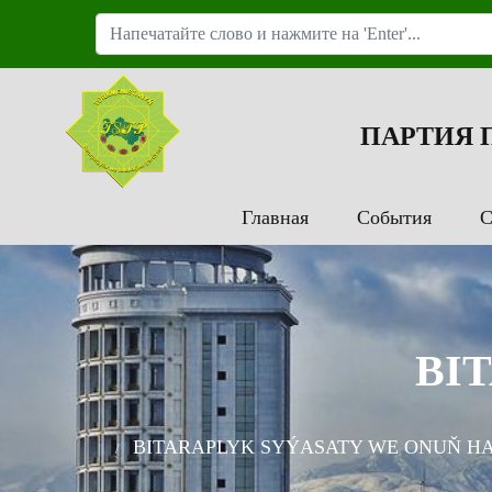
ПАРТИЯ
Главная
События
С
BI
BITARAPLYK SYÝASATY WE ONUŇ H