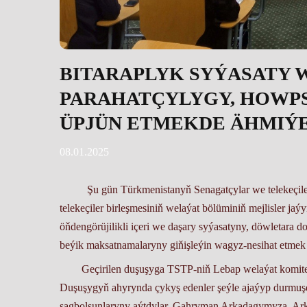
BITARAPLYK SYÝASATY 
PARAHATÇYLYGY, HOWPS
ÜPJÜN ETMEKDE ÄHMIÝE
08.01.2025
Şu gün Türkmenistanyň Senagatçylar we telekeçiler 
telekeçiler birleşmesiniň welaýat bölüminiň mejlisler j
öňdengörüjilikli içeri we daşary syýasatyny, döwletara 
beýik maksatnamalaryny giňişleýin wagyz-nesihat etmek 
Geçirilen duşuşyga TSTP-niň Lebap welaýat komitetin
Duşuşygyň ahyrynda çykyş edenler şeýle ajaýyp durmuş
sagbolsunlaryny aýtdylar. Gahryman Arkadagymyza, Arka