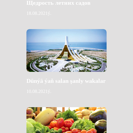
Щедрость летних садов
18.08.2021ý.
Dünýä ýaň salan şanly wakalar
10.08.2021ý.