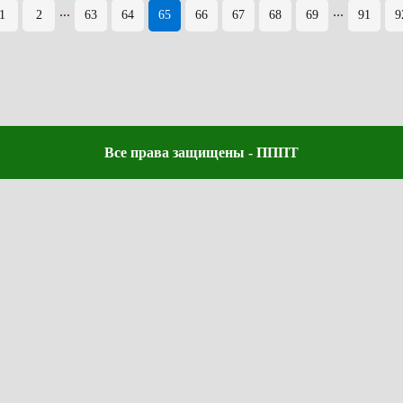
...
...
1
2
63
64
65
66
67
68
69
91
9
Все права защищены - ПППТ