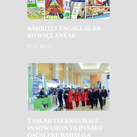
BÄHBITLI TAGALLALAR
ROWAÇLANÝAR
05.07.2023ý.
ÝAŞLAR TELEKEÇILIGI
INNOWASION YKDYSADY
ÖSÜŞLERE BADALGA