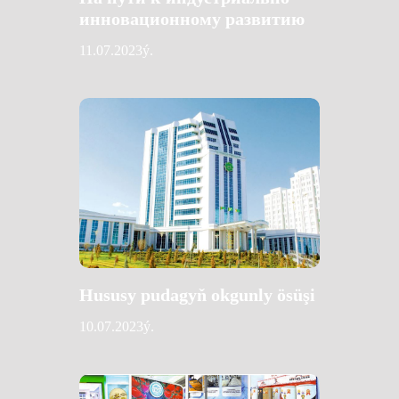
инновационному развитию
11.07.2023ý.
Hususy pudagyň okgunly ösüşi
10.07.2023ý.