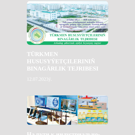
TÜRKMEN
HUSUSYÝETÇILERINIŇ
BINAGÄRLIK TEJRIBESI
12.07.2023ý.
На пути к индустриально-