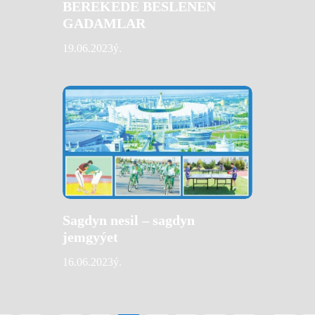
BEREKEDE BESLENEN
GADAMLAR
19.06.2023ý.
Sagdyn nesil – sagdyn
jemgyýet
16.06.2023ý.