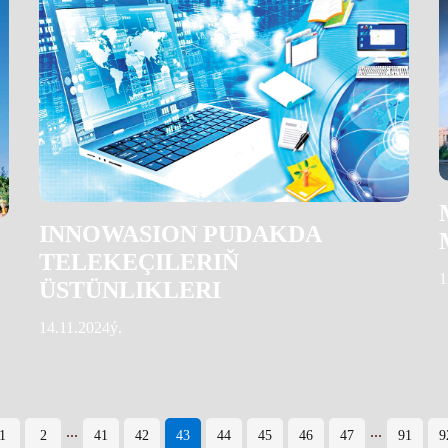
INNOWASION PUDAKDA
TELEKEÇILERIŇ
1
ÜSTÜNLIKLERI
14.11.2024ý.
...
...
1
2
41
42
43
44
45
46
47
91
9