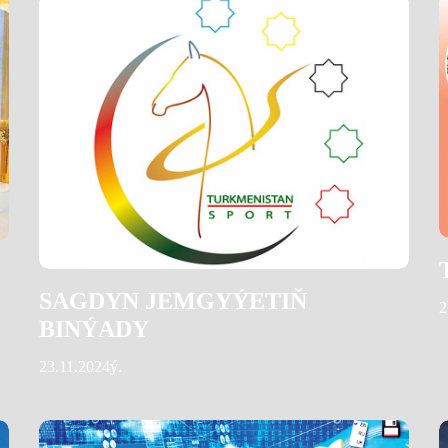
SAGDYN JEMGYÝETIŇ
2
BINÝADY
23.11.2024ý.