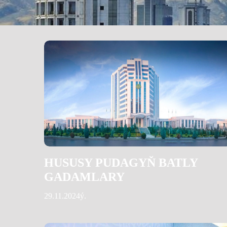
HUSUSY PUDAGYŇ BATLY
GADAMLARY
29.11.2024ý.