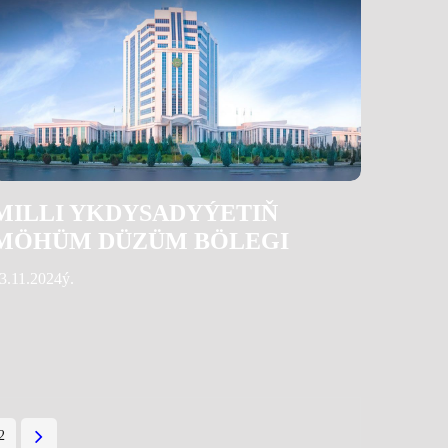
MILLI YKDYSADYÝETIŇ
MÖHÜM DÜZÜM BÖLEGI
3.11.2024ý.
2