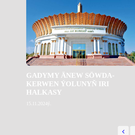
GADYMY ÄNEW SÖWDA-
KERWEN ÝOLUNYŇ IRI
HALKASY
15.11.2024ý.