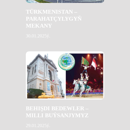
TÜRKMENISTAN –
PARAHATÇYLYGYŇ
MEKANY
30.01.2025ý.
BEHIŞDI BEDEWLER –
MILLI BUÝSANJYMYZ
29.01.2025ý.