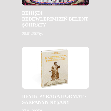
BEHIŞDI
BEDEWLERIMIZIŇ BELENT
ŞÖHRATY
28.01.2025ý.
BEÝIK PYRAGA HORMAT -
SARPANYŇ NYŞANY
27.01.2025ý.