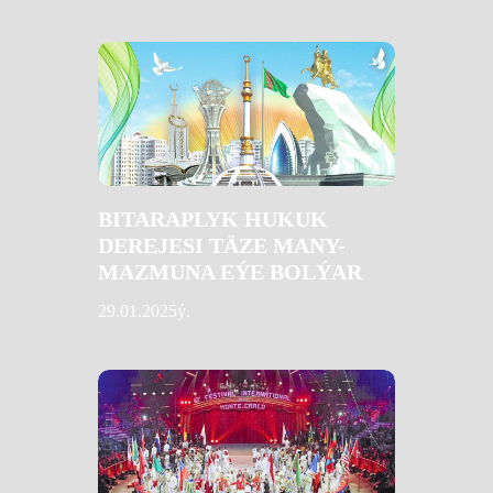
BITARAPLYK HUKUK
DEREJESI TÄZE MANY-
MAZMUNA EÝE BOLÝAR
29.01.2025ý.