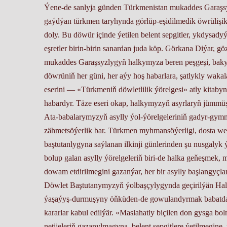
Ýene-de sanlyja günden Türkmenistan mukaddes Garaşsy
gaýdýan türkmen taryhynda görlüp-eşidilmedik öwrülişik 
doly. Bu döwür içinde ýetilen belent sepgitler, ykdysad
eşretler birin-birin sanardan juda köp. Görkana Diýar, 
mukaddes Garaşsyzlygyň halkymyza beren peşgeşi, baky b
döwrüniň her güni, her aýy hoş habarlara, şatlykly waka
eserini — «Türkmeniň döwletlilik ýörelgesi» atly kitab
habardyr. Täze eseri okap, halkymyzyň asyrlaryň jümmüş
Ata-babalarymyzyň asylly ýol-ýörelgeleriniň gadyr-gymma
zähmetsöýerlik bar. Türkmen myhmansöýerligi, dosta wep
baştutanlygyna saýlanan ilkinji günlerinden şu nusgalyk ý
bolup galan asylly ýörelgeleriň biri-de halka ge­ňeşmek
dowam etdirilmegini gazanýar, her bir asylly başlangyçlar
Döwlet Baştutanymyzyň ýolbaşçylygynda geçirilýän Ha
ýaşaýyş-durmuşyny öň­küden-de gowulandyrmak babatda wa
kararlar kabul edilýär. «Maslahatly biçilen don gysga bolm
netijeleriň gazanylmagyna, belent sepgitlere ýetilmegine