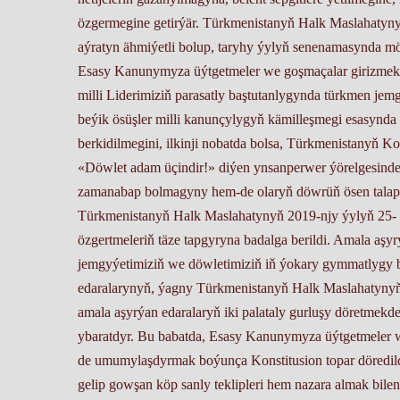
özgermegine getirýär. Türkmenistanyň Halk Maslahatyn
aýratyn ähmiýetli bolup, taryhy ýylyň senenamasynda mö
Esasy Kanunymyza üýtgetmeler we goşmaçalar girizmek 
milli Liderimiziň parasatly baştutanlygynda türkmen jem
beýik ösüşler milli kanunçylygyň kämilleşmegi esasynda
berkidilmegini, ilkinji nobatda bolsa, Türkmenistanyň Ko
«Döwlet adam üçindir!» diýen ynsanperwer ýörelgesinde
zamanabap bolmagyny hem-de olaryň döwrüň ösen talap
Türkmenistanyň Halk Maslahatynyň 2019-njy ýylyň 25- nj
özgertmeleriň täze tapgyryna badalga berildi. Amala aşyr
jemgyýetimiziň we döwletimiziň iň ýokary gymmatlygy bo
edaralarynyň, ýagny Türkmenistanyň Halk Maslahatynyň w
amala aşyrýan edaralaryň iki palataly gurluşy döretmekde
ybaratdyr. Bu babatda, Esasy Kanunymyza üýtgetmeler we
de umumylaşdyrmak boýunça Konstitusion topar döredildi
gelip gowşan köp sanly teklipleri hem nazara almak bil