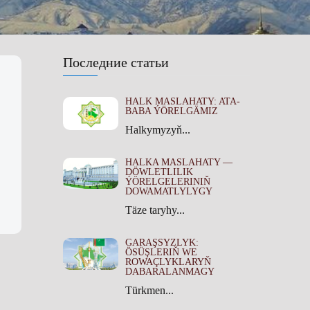
Последние статьи
HALK MASLAHATY: ATA-
BABA ÝÖRELGÄMIZ
Halkymyzyň...
HALKA MASLAHATY —
DÖWLETLILIK
ÝÖRELGELERINIŇ
DOWAMATLYLYGY
Täze taryhy...
GARAŞSYZLYK:
ÖSÜŞLERIŇ WE
ROWAÇLYKLARYŇ
DABARALANMAGY
Türkmen...