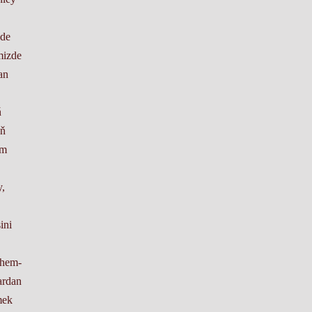
nde
mizde
an
ň
yň
em
y,
ini
 hem-
ardan
mek