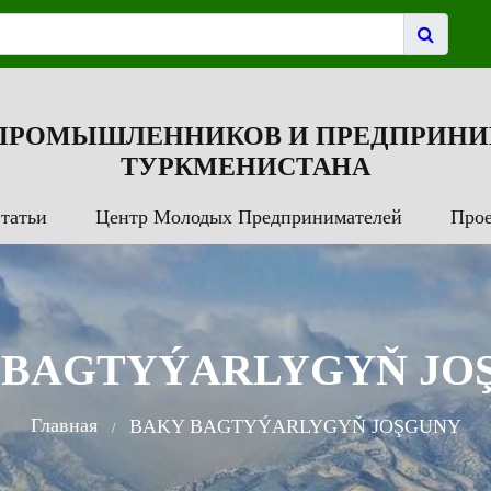
 ПРОМЫШЛЕННИКОВ И ПРЕДПРИНИ
ТУРКМЕНИСТАНА
татьи
Центр Молодых Предпринимателей
Про
 BAGTYÝARLYGYŇ JO
Главная
BAKY BAGTYÝARLYGYŇ JOŞGUNY