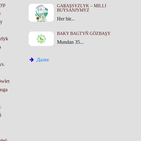
lyp
GARAŞSYZLYK – MILLI
BUÝSANJYMYZ
n
Her bir...
ky
BAKY BAGTYŇ GÖZBAŞY.
rlyk
Mundan 35...
p
Далее
ys.
öwlet
usga
.
ň
nleý