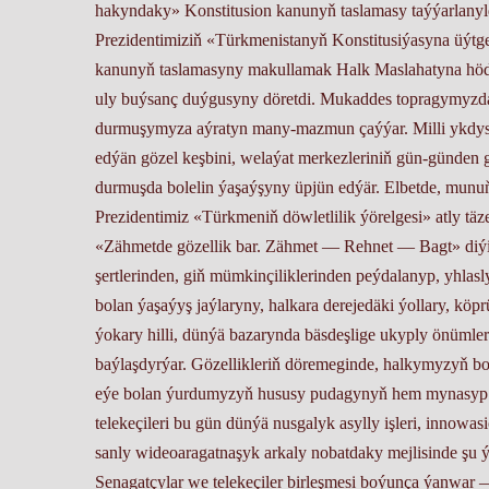
hakyndaky» Konstitusion kanunyň taslamasy taýýarlanyldy
Prezidentimiziň «Türkmenistanyň Konstitusiýasyna üýtg
kanuny­ň taslamasyny makullamak Halk Maslahatyna höd
uly buýsanç duýgusyny döretdi. Mukaddes topragymyzda 
durmuşymyza aýratyn many-mazmun çaýýar. Milli ykdysad
edýän gözel keşbini, welaýat merkezleriniň gün-günden 
durmuşda bolelin ýaşaýşyny üpjün edýär. Elbetde, munuň 
Prezidentimiz «Türkmeniň döwletlilik ýörelgesi» atly t
«Zähmetde gözellik bar. Zähmet — Rehnet — Bagt» diýi
şertlerinden, giň mümkinçiliklerinden peýdalanyp, yhlas
bolan ýaşaýyş jaýlaryny, halkara derejedäki ýollary, köprü
ýokary hilli, dünýä bazarynda bäsdeşlige ukyply önümler
baýlaşdyrýar. Gözellikleriň döremeginde, halkymyzyň bo
eýe bolan ýurdumyzyň hususy pudagynyň hem mynasyp zäh
telekeçileri bu gün dünýä nusgalyk asylly işleri, innowas
sanly wideoaragatnaşyk arkaly nobatdaky mejlisinde şu 
Senagatçylar we telekeçiler birleşmesi boýunça ýanwar 