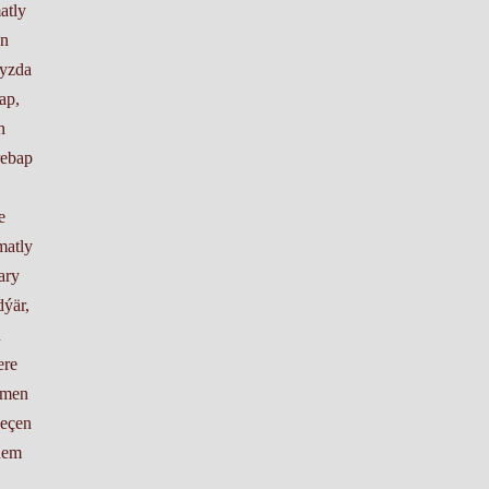
atly
on
myzda
ap,
n
rebap
e
matly
ary
dýär,
n
ere
kmen
geçen
 hem