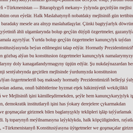
yň «Türkmenistan — Bitaraplygyň mekany» ýylynda geçirilýän mejlisi
hüm orun eýelär. Halk Maslahatynyň nobatdaky mejlisiniň gün tertibi
baradaky mesele ara alnyp maslahatlaşylar. Çünki bagtyýarlyk döwrü
gyýetiniň ähli ulgamlarynda bolup geçýän düýpli özgertmeler, gazanylý
 amala aşyrylýar. Ýurtda bolup geçýän özgertmeler kanunçylyk taýdan
nstitusiýasynda beýan edilmegini talap edýär. Hormatly Prezidentimizi
n gözbaş alýan bu konstitusion özgertmeler kanunçylyk namalarymyz
laryny doly kanagatlandyrmagyny üpjün edýär. Şu nukdaýnazardan h
i sentýabrynda geçirilen mejlisinde ýurdumyzda konstitusion
ylýan özgertmeleriň baş maksady hormatly Prezidentimiziň belleýşi ýal
lan adama, onuň bähbitlerine hyzmat etjek häkimiýetiň wekilçilikli
e Mejlisiniň işini kämilleşdirmekden, şeýle hem kanunçykaryjylyk iş
n, demokratik institutlaryň işini has ýokary derejelere çykarmakdan
 goşmaçalar girizmek bilen baglanyşykly teklipleri işläp taýýarlamak
. Iş toparynyň meýilnamasyna laýyklykda, halk köpçüliginden, raýatl
en, «Türkmenistanyň Konstitusiýasyna üýtgetmeler we goşmaçalar giriz