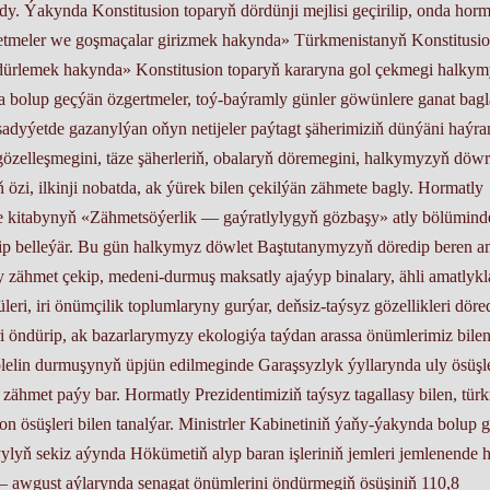
. Ýakynda Konstitusion toparyň dördünji mejlisi geçirilip, onda horm
etmeler we goşmaçalar girizmek hakynda» Türkmenistanyň Konstitusi
ürlemek hakynda» Konstitusion toparyň kararyna gol çekmegi halky
bolup geçýän özgertmeler, toý-baýramly günler göwünlere ganat bagl
yýetde gazanylýan oňyn netijeler paýtagt şäherimiziň dünýäni haýra
gözelleşmegini, täze şäherleriň, obalaryň döremegini, halkymyzyň döw
özi, ilkinji nobatda, ak ýürek bilen çekilýän zähmete bagly. Hormatly
äze kitabynyň «Zähmetsöýerlik — gaýratlylygyň gözbaşy» atly bölümind
p belleýär. Bu gün halkymyz döwlet Baştutanymyzyň döredip beren a
ly zähmet çekip, medeni-durmuş maksatly ajaýyp binalary, ähli amatlykl
leri, iri önümçilik toplumlaryny gurýar, deň­siz-taýsyz gözellikleri döre
i öndürip, ak bazarlarymyzy ekologiýa taýdan arassa önümlerimiz bile
lelin durmuşynyň üpjün edilmeginde Garaşsyzlyk ýyllarynda uly ösüşl
met paýy bar. Hormatly Prezidentimiziň taýsyz tagallasy bilen, tür
ion ösüşleri bilen tanalýar. Ministrler Kabinetiniň ýaňy-ýakynda bolup 
ýylyň sekiz aýynda Hökümetiň alyp baran işleriniň jemleri jemlenende
— awgust aýlarynda senagat önümlerini öndürmegiň ösüşiniň 110,8