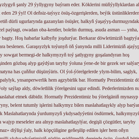
zlygyň şanly 29 ýyllygyny baýram eder. Köklerini müňýyllyklardan a
eden 29 ýyl! Ol deňsiz-taýsyz ösüş-özgerişlerden, beýik üstünliklerde
yýetiň dürli ugurlarynda gazanylan ösüşler, halkyň ýaşaýyş-durmuşynda
gözel paýtagt, owadan oba-kentler, bolelin durmuş, asuda asman — ynha,
agty. Hoş habarlar kalby­ňy joşdurýar. Berkarar döwletimiziň bagtyýa
lara beslenen. Garaşsyzlyk toýunyň öň ýanynda milli Liderimiziň ajaýy
yny sowgat bermegi-de halkymyzyň toý şatlygyny goşalandyran hoş
inden gözbaş alyp gaýdýan taryhy ýoluna ýene-de bir gezek ser salýar
tyna has çuň­ňur düşünýäris. Ol ýol-ýörelgelerde ylym-bilim, saglyk,
alylyk, ynsanperwerlik hem agzybirlik bar. Hormatly Prezidentimiz d
oly saýlap aldy, döwletlilik ýörelgesini ugur edindi. Pederlerimizden n
, maslahat etmek däbidir. Hormatly Prezidentimiz bu ýörelgäniň mynasyp
yny, belent tutumly işlerini halkymyz bilen maslahatlaşykly alyp barýar
lk Maslahatlarynda ýurdumyzyň ykdysadyýetini ösdürmek, halkymyzy
jyp meseleler ara alnyp maslahatlaşylýar, degişli çözgütler, taryhy
az» diýlişi ýaly, halk köpçüligine ge­ňeşilip edilen işler hem oňyn
, milli ykdysadyýetimiziň görlüp-eşidilmedik derejede ösüp, ýurduň büti