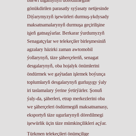
bitewi ulgamynyň döredilmegine
gönükdirilen parasatly syýasaty netijesinde
Diýarymyzyň işewürleri durmuş-ykdysady
maksatnamalarynyň durmuşa geçirilişine
işjeň gatnaşýarlar. Berkarar ýurdumyzyň
Senagatçylar we telekeçiler birleşmesiniň
agzalary häzirki zaman awtomobil
ýollarynyň, täze şäherçeleriň, senagat
desgalarynyň, oba hojalyk önümlerini
öndürmek we gaýtadan işlemek boýunça
toplumlaryň desgalarynyň gurluşygy ýaly
iri taslamalary ýerine ýetirýärler. Şonuň
ýaly-da, şäherleri, etrap merkezlerini oba
we şäherçeleri ösdürmegiň maksatnamasy,
eksportyň täze ugurlarynyň döredilmegi
işewürlik üçin täze mümkinçilikleri açýar.
Türkmen telekeçileri önümçilige