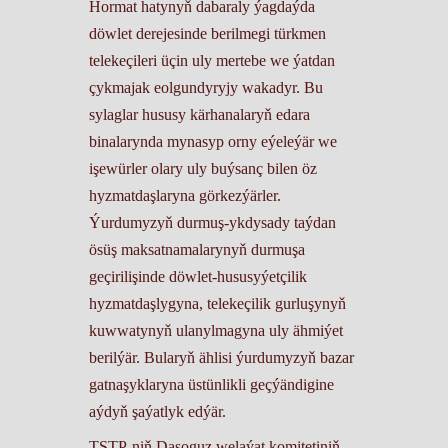
Hormat hatynyň dabaraly ýagdaýda
döwlet derejesinde berilmegi türkmen
telekeçileri üçin uly mertebe we ýatdan
çykmajak еolgundyryjy wakadyr. Bu
sylaglar hususy kärhanalaryň edara
binalarynda mynasyp orny eýeleýär we
işewürler olary uly buýsanç bilen öz
hyzmatdaşlaryna görkezýärler.
Ýurdumyzyň durmuş-ykdysady taýdan
ösüş maksatnamalarynyň durmuşa
geçirilişinde döwlet-hususyýetçilik
hyzmatdaşlygyna, telekeçilik gurluşynyň
kuwwatynyň ulanylmagyna uly ähmiýet
berilýär. Bularyň ählisi ýurdumyzyň bazar
gatnaşyklaryna üstünlikli geçýändigine
aýdyň şaýatlyk edýär.
TSTP-niň Daşoguz welaýat komitetiniň