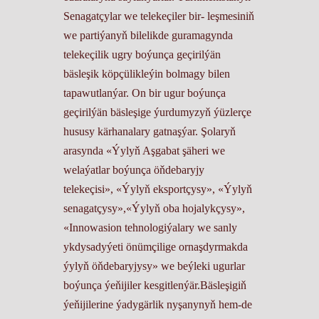
Senagatçylar we telekeçiler bir- leşmesiniň
we partiýanyň bilelikde guramagynda
telekeçilik ugry boýunça geçirilýän
bäsleşik köpçülikleýin bolmagy bilen
tapawutlanýar. On bir ugur boýunça
geçirilýän bäsleşige ýurdumyzyň ýüzlerçe
hususy kärhanalary gatnaşýar. Şolaryň
arasynda «Ýylyň Aşgabat şäheri we
welaýatlar boýunça öňdebaryjy
telekeçisi», «Ýylyň eksportçysy», «Ýylyň
senagatçysy»,«Ýylyň oba hojalykçysy»,
«Innowasion tehnologiýalary we sanly
ykdysadyýeti önümçilige ornaşdyrmakda
ýylyň öňdebaryjysy» we beýleki ugurlar
boýunça ýeňijiler kesgitlenýär.Bäsleşigiň
ýeňijilerine ýadygärlik nyşanynyň hem-de