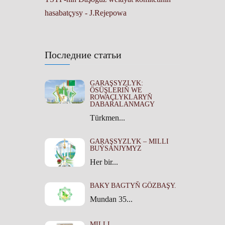
hasabatçysy - J.Rejepowa
Последние статьи
GARAŞSYZLYK:
ÖSÜŞLERIŇ WE
ROWAÇLYKLARYŇ
DABARALANMAGY
Türkmen...
GARAŞSYZLYK – MILLI
BUÝSANJYMYZ
Her bir...
BAKY BAGTYŇ GÖZBAŞY.
Mundan 35...
MILLI