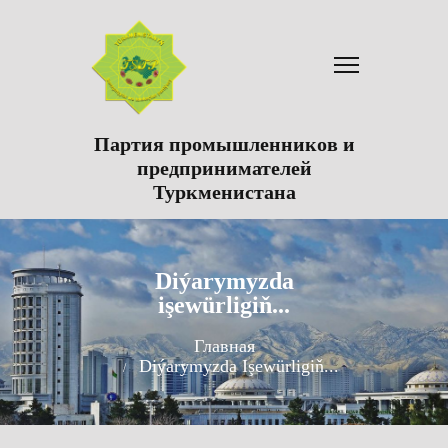
Партия промышленников и
предпринимателей
Туркменистана
Diýarymyzda
işewürligiň...
Главная
Diýarymyzda Işewürligiň...