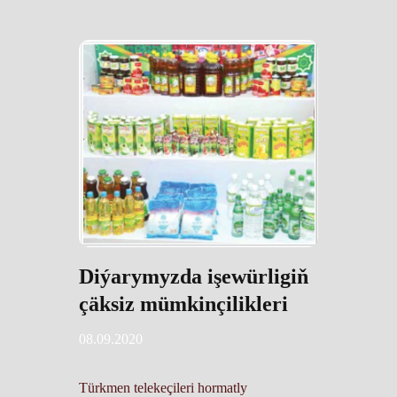
Diýarymyzda işewürligiň
çäksiz mümkinçilikleri
08.09.2020
Türkmen telekeçileri hormatly