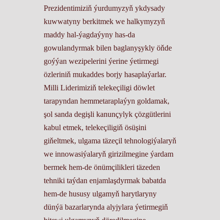
Prezidentimiziň ýurdumyzyň ykdysady
kuwwatyny berkitmek we halkymyzyň
maddy hal-ýagdaýyny has-da
gowulandyrmak bilen baglanyşykly öňde
goýýan wezipelerini ýerine ýetirmegi
özleriniň mukaddes borjy hasaplaýarlar.
Milli Liderimiziň telekeçiligi döwlet
tarapyndan hemmetaraplaýyn goldamak,
şol sanda degişli kanunçylyk çözgütlerini
kabul etmek, telekeçiligiň ösüşini
giňeltmek, ulgama täzeçil tehnologiýalaryň
we innowasiýalaryň girizilmegine ýardam
bermek hem-de önümçilikleri täzeden
tehniki taýdan enjamlaşdyrmak babatda
hem-de hususy ulgamyň harytlaryny
dünýä bazarlarynda alyjylara ýetirmegiň