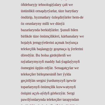
öňdebaryjy tehnologiýalary çalt we
üstünlikli ornaşdyrýarlar, täze harytlary
öndürip, hyzmatlary özleşdirýärler hem-de
öz orunlaryny milli we dünýä
bazarlarynda berkidýärler. Şunuň bilen
birlikde täze önümçilikleri, kärhanalary we
hojalyk jemgyýetlerini açmak boýunça
telekeçilik başlangyjy goşmaça iş ýerlerini
döredýär. Bu bolsa girdejileriň we
raýatlarymyzyň maddy hal-ýagdaýynyň
ösmegini üpjün edýär. Senagatçylar we
telekeçiler birleşmesiniň her ýylda
geçirilýän sergisi ýurdumyzyň işewür
toparlarynyň önümçilik kuwwatynyň
ösüşini açyk-aýdyň görkezýär. Sergi
pawilýonlarynda telekeçiler tarapyndan