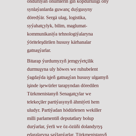
öndürilýän önümleriň giň köpdürlüligi ony
synlaýanlarda guwanç duýgusyny
döredýär. Sergä ulag, logistika,
syýahatçylyk, bilim, maglumat-
kommunikasiýa tehnologiýalaryna
ýöriteleşdirilen hususy kärhanalar
gatnaşýarlar.
Bitarap ýurdumyzyň jemgyýetçilik
durmuşyna uly höwes we ruhubelent
ýagdaýda işjeň gatnaşýan hususy ulgamyň
işinde işewürler tarapyndan döredilen
Türkmenistanyň Senagatçylar we
telekeçiler partiýasynyň ähmiýeti hem
uludyr. Partiýadan hödürlenen wekiller
milli parlamentiň deputatlary bolup
durýarlar, ýerli we öz-özüňi dolandyryş
edaralaryna saýlanýarlar. Türkmenistanyň