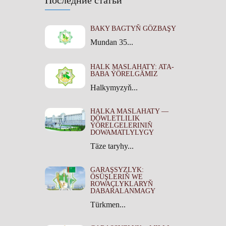
Последние статьи
BAKY BAGTYŇ GÖZBAŞY
Mundan 35...
HALK MASLAHATY: ATA-
BABA ÝÖRELGÄMIZ
Halkymyzyň...
HALKA MASLAHATY —
DÖWLETLILIK
ÝÖRELGELERINIŇ
DOWAMATLYLYGY
Täze taryhy...
GARAŞSYZLYK:
ÖSÜŞLERIŇ WE
ROWAÇLYKLARYŇ
DABARALANMAGY
Türkmen...