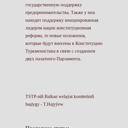
государ­ственную поддержку
предприниматель­ства. Также у них
находит поддержку инициированная
лидером нации консти­туционная
реформа, те новые положения,
которые будут внесены в Конституцию
Туркменистана в связи с созданием
двух­ палатного Парламента.
TSTP-niň Balkan welaýat komitetiniň
başlygy - T.Hajyýew