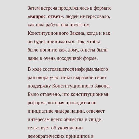
Затем встреча продол­жилась в формате
«во­прос–ответ»
. людей инте­ресовало,
как шла работа над проектом
Конституци­онного Закона, когда и как
он будет приниматься. Так, чтобы
было понятно каж­ дому, ответы были
даны в очень доходчивой форме.
В ходе состоявшегося неформального
разгово­ра участники выразили свою
поддержку Конс­титуционного Закона.
Было отмечено, что конс­титуционная
реформа, которая проводится по
инициативе лидера на­ции, отвечает
интересам всего общества и свиде­
тельствует об укреплении
демократических прин­ципов в