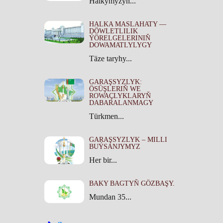
Halkymyzyň...
HALKA MASLAHATY —
DÖWLETLILIK
ÝÖRELGELERINIŇ
DOWAMATLYLYGY
Täze taryhy...
GARAŞSYZLYK:
ÖSÜŞLERIŇ WE
ROWAÇLYKLARYŇ
DABARALANMAGY
Türkmen...
GARAŞSYZLYK – MILLI
BUÝSANJYMYZ
Her bir...
BAKY BAGTYŇ GÖZBAŞY.
Mundan 35...