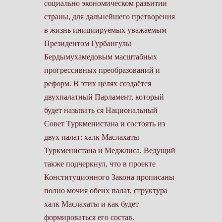
социально­ экономическом развитии
страны, для дальнейшего претворения
в жизнь ини­циируемых уважаемым
Президентом Гурбангулы
Бердымухамедовым мас­штабных
прогрессивных преобразований и
реформ. В этих целях создаётся
двухпалатный Парламент, который
будет называть­ ся Национальный
Совет Туркменистана и состоять из
двух палат: халк Мас­лахаты
Туркменистана и Меджлиса. Ведущий
также подчеркнул, что в проекте
Конституционного Закона прописаны
полно­ мочия обеих палат, струк­тура
халк Маслахаты и как будет
формироваться его состав.