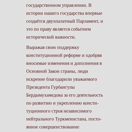
государственном управлении. В
истории нашего государства впер­вые
создаётся двухпа­латный Парламент, и
это по праву является событием
исторической важности.
Выражая свою под­держку
конституционной реформе и одобряя
вноси­мые изменения и допол­нения в
Основной Закон страны, люди
искренне благодарили уважаемого
Президента Гурбангулы
Бердымухамедова за его деятельность
по развитию и укреплению консти­
туционного строя неза­висимого
нейтрального Туркменистана, посто­
янное совершенствование