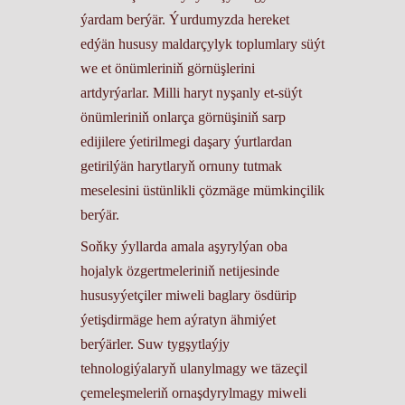
ýardam berýär. Ýurdumyzda hereket
edýän hususy maldarçylyk toplumlary süýt
we et önümleriniň görnüşlerini
artdyrýarlar. Milli haryt nyşanly et-süýt
önümleriniň onlarça görnüşiniň sarp
edijilere ýetirilmegi daşary ýurtlardan
getirilýän harytlaryň ornuny tutmak
meselesini üstünlikli çözmäge mümkinçilik
berýär.
Soňky ýyllarda amala aşyrylýan oba
hojalyk özgertmeleriniň netijesinde
hususyýetçiler miweli baglary ösdürip
ýetişdirmäge hem aýratyn ähmiýet
berýärler. Suw tygşytlaýjy
tehnologiýalaryň ulanylmagy we täzeçil
çemeleşmeleriň ornaşdyrylmagy miweli