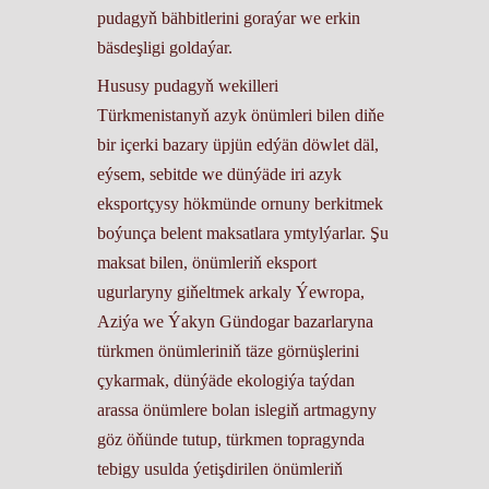
pudagyň bähbitlerini goraýar we erkin
bäsdeşligi goldaýar.
Hususy pudagyň wekilleri
Türkmenistanyň azyk önümleri bilen diňe
bir içerki bazary üpjün edýän döwlet däl,
eýsem, sebitde we dünýäde iri azyk
eksportçysy hökmünde ornuny berkitmek
boýunça belent maksatlara ymtylýarlar. Şu
maksat bilen, önümleriň eksport
ugurlaryny giňeltmek arkaly Ýewropa,
Aziýa we Ýakyn Gündogar bazarlaryna
türkmen önümleriniň täze görnüşlerini
çykarmak, dünýäde ekologiýa taýdan
arassa önümlere bolan islegiň artmagyny
göz öňünde tutup, türkmen topragynda
tebigy usulda ýetişdirilen önümleriň