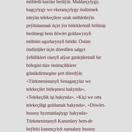
möhletli karzlar berilýär. Maldarçylygy,
bagçylygy we ekerançylygy ösdürmek
isleýän telekeçilere uzak möhletleýin
peýdalanmak üçin ýer bölekleriniň bölünip
berilmegi hem döwlet goldawynyň
möhüm ugurlarynyň biridir. Önüm
öndürijiler üçin döredilen salgyt
ýeňillikleri olaryň alýan girdejileriniň bir
bölegini täze önümçiliklere
gönükdirmegine şert döredýär.
«Türkmenistanyň Senagatçylar we
telekeçiler birleşmesi hakynda»,
«Telekeçilik işi hakynda», «Kiçi we orta
telekeçiligi goldamak hakynda», «Döwlet-
hususy hyzmatdaşlygy hakynda»
Türkmenistanyň Kanunlary hem-de
beýleki kanunçylyk namalary hususy