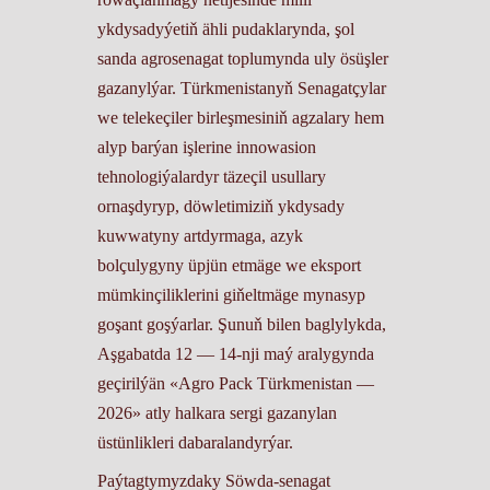
ykdysadyýetiň ähli pudaklarynda, şol
sanda agrosenagat toplumynda uly ösüşler
gazanylýar. Türkmenistanyň Senagatçylar
we telekeçiler birleşmesiniň agzalary hem
alyp barýan işlerine innowasion
tehnologiýalardyr täzeçil usullary
ornaşdyryp, döwletimiziň ykdysady
kuwwatyny artdyrmaga, azyk
bolçulygyny üpjün etmäge we eksport
mümkinçiliklerini giňeltmäge mynasyp
goşant goşýarlar. Şunuň bilen baglylykda,
Aşgabatda 12 — 14-nji maý aralygynda
geçirilýän «Agro Pack Türkmenistan —
2026» atly halkara sergi gazanylan
üstünlikleri dabaralandyrýar.
Paýtagtymyzdaky Söwda-senagat