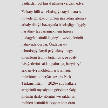
baglardan bol hasyl almaga ýardam edýär.
Ýokary hilli we ekologiýa taýdan arassa
miwelerdir gök önümleri gaýtadan işlemek
arkaly dünýä bazarynda bäsdeşlige ukyply
harytlary taýýarlamak hem hususy
pudagyň üstünlikli çözýän wezipeleriniň
hatarynda durýar. Öňdebaryjy
tehnologiýalaryň peýdalanylmagy
önümleriň tebigy tagamyny, peýdaly
häsiýetlerini saklap galmaga, harytlaryň
saklanylyş möhletini artdyrmaga
mümkinçilik berýär. «Agro Pack
Türkmenistan — 2026» atly halkara
sergisiniň mysalynda görşümiz ýaly,
önümiň daşky görnüşi we saklanyş
möhleti üstünlikli eksport üçin örän