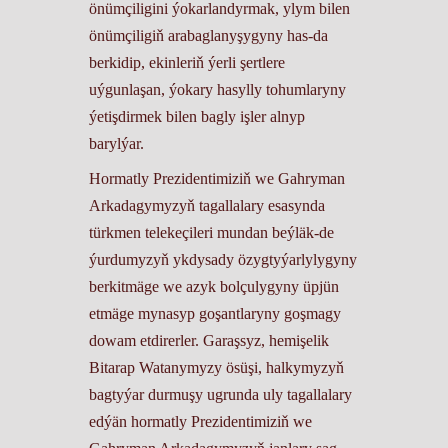
önümçiligini ýokarlandyrmak, ylym bilen
önümçiligiň arabaglanyşygyny has-da
berkidip, ekinleriň ýerli şertlere
uýgunlaşan, ýokary hasylly tohumlaryny
ýetişdirmek bilen bagly işler alnyp
barylýar.
Hormatly Prezidentimiziň we Gahryman
Arkadagymyzyň tagallalary esasynda
türkmen telekeçileri mundan beýläk-de
ýurdumyzyň ykdysady özygtyýarlylygyny
berkitmäge we azyk bolçulygyny üpjün
etmäge mynasyp goşantlaryny goşmagy
dowam etdirerler. Garaşsyz, hemişelik
Bitarap Watanymyzy ösüşi, halkymyzyň
bagtyýar durmuşy ugrunda uly tagallalary
edýän hormatly Prezidentimiziň we