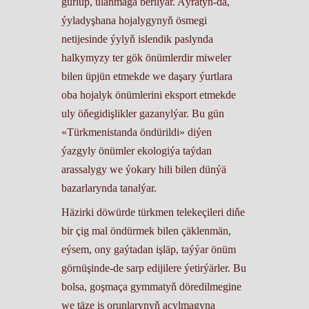
gurlup, ulanmaga berilýär. Aýratyn-da,
ýyladyşhana hojalygynyň ösmegi
netijesinde ýylyň islendik paslynda
halkymyzy ter gök önümlerdir miweler
bilen üpjün etmekde we daşary ýurtlara
oba hojalyk önümlerini eksport etmekde
uly öňegidişlikler gazanylýar. Bu gün
«Türkmenistanda öndürildi» diýen
ýazgyly önümler ekologiýa taýdan
arassalygy we ýokary hili bilen dünýä
bazarlarynda tanalýar.
Häzirki döwürde türkmen telekeçileri diňe
bir çig mal öndürmek bilen çäklenmän,
eýsem, ony gaýtadan işläp, taýýar önüm
görnüşinde-de sarp edijilere ýetirýärler. Bu
bolsa, goşmaça gymmatyň döredilmegine
we täze iş orunlarynyň açylmagyna