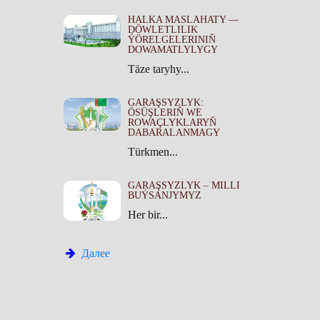
HALKA MASLAHATY —
DÖWLETLILIK
ÝÖRELGELERINIŇ
DOWAMATLYLYGY
Täze taryhy...
GARAŞSYZLYK:
ÖSÜŞLERIŇ WE
ROWAÇLYKLARYŇ
DABARALANMAGY
Türkmen...
GARAŞSYZLYK – MILLI
BUÝSANJYMYZ
Her bir...
Далее