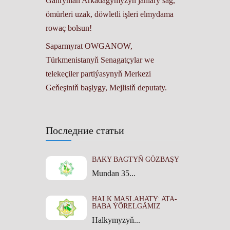
Gahryman Arkadagymyzyň janlary sag,
ömürleri uzak, döwletli işleri elmydama
rowaç bolsun!
Saparmyrat OWGANOW,
Türkmenistanyň Senagatçylar we
telekeçiler partiýasynyň Merkezi
Geňeşiniň başlygy, Mejlisiň deputaty.
Последние статьи
BAKY BAGTYŇ GÖZBAŞY
Mundan 35...
HALK MASLAHATY: ATA-
BABA ÝÖRELGÄMIZ
Halkymyzyň...