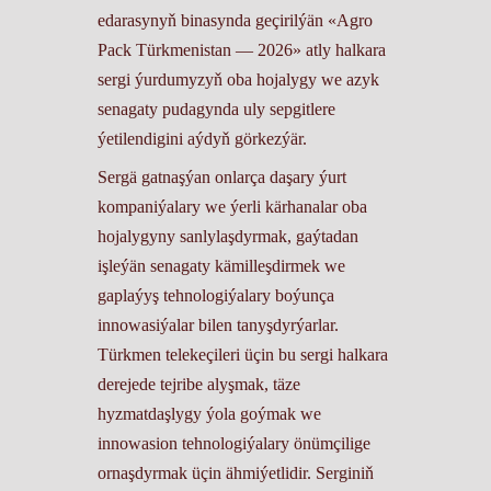
edarasynyň binasynda geçirilýän «Agro
Pack Türkmenistan — 2026» atly halkara
sergi ýurdumyzyň oba hojalygy we azyk
senagaty pudagynda uly sepgitlere
ýetilendigini aýdyň görkezýär.
Sergä gatnaşýan onlarça daşary ýurt
kompaniýalary we ýerli kärhanalar oba
hojalygyny sanlylaşdyrmak, gaýtadan
işleýän senagaty kämilleşdirmek we
gaplaýyş tehnologiýalary boýunça
innowasiýalar bilen tanyşdyrýarlar.
Türkmen telekeçileri üçin bu sergi halkara
derejede tejribe alyşmak, täze
hyzmatdaşlygy ýola goýmak we
innowasion tehnologiýalary önümçilige
ornaşdyrmak üçin ähmiýetlidir. Serginiň