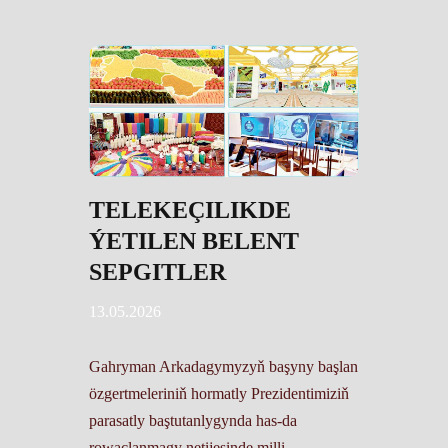
TELEKEÇILIKDE
ÝETILEN BELENT
SEPGITLER
13.05.2026
Gahryman Arkadagymyzyň başyny başlan
özgertmeleriniň hormatly Prezidentimiziň
parasatly baştutanlygynda has-da
rowaçlanmagy netijesinde milli