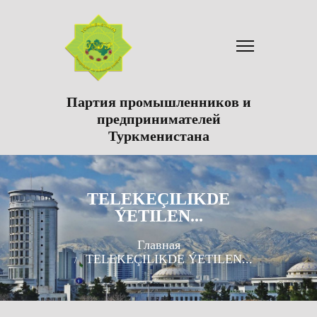
Партия промышленников и
предпринимателей
Туркменистана
TELEKEÇILIKDE
ÝETILEN...
Главная
TELEKEÇILIKDE ÝETILEN...