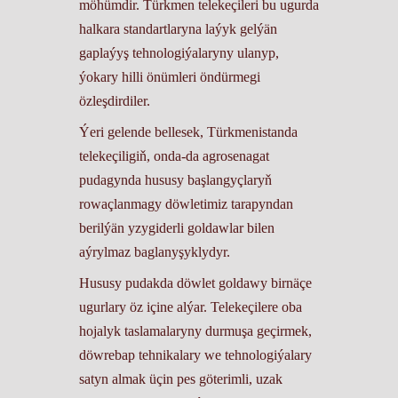
möhümdir. Türkmen telekeçileri bu ugurda
halkara standartlaryna laýyk gelýän
gaplaýyş tehnologiýalaryny ulanyp,
ýokary hilli önümleri öndürmegi
özleşdirdiler.
Ýeri gelende bellesek, Türkmenistanda
telekeçiligiň, onda-da agrosenagat
pudagynda hususy başlangyçlaryň
rowaçlanmagy döwletimiz tarapyndan
berilýän yzygiderli goldawlar bilen
aýrylmaz baglanyşyklydyr.
Hususy pudakda döwlet goldawy birnäçe
ugurlary öz içine alýar. Telekeçilere oba
hojalyk taslamalaryny durmuşa geçirmek,
döwrebap tehnikalary we tehnologiýalary
satyn almak üçin pes göterimli, uzak