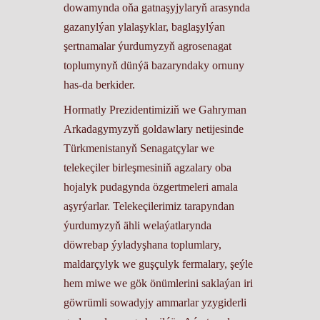
dowamynda oňa gatnaşyjylaryň arasynda
gazanylýan ylalaşyklar, baglaşylýan
şertnamalar ýurdumyzyň agrosenagat
toplumynyň dünýä bazaryndaky ornuny
has-da berkider.
Hormatly Prezidentimiziň we Gahryman
Arkadagymyzyň goldawlary netijesinde
Türkmenistanyň Senagatçylar we
telekeçiler birleşmesiniň agzalary oba
hojalyk pudagynda özgertmeleri amala
aşyrýarlar. Telekeçilerimiz tarapyndan
ýurdumyzyň ähli welaýatlarynda
döwrebap ýyladyşhana toplumlary,
maldarçylyk we guşçulyk fermalary, şeýle
hem miwe we gök önümlerini saklaýan iri
göwrümli sowadyjy ammarlar yzygiderli