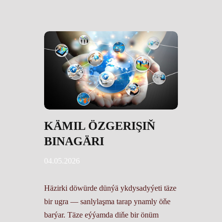
KÄMIL ÖZGERIŞIŇ
BINAGÄRI
04.05.2026
Häzirki döwürde dünýä ykdysadyýeti täze
bir ugra — sanlylaşma tarap ynamly öňe
barýar. Täze eýýamda diňe bir önüm