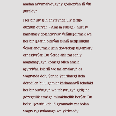
aradan aýyrmalydygyny görkezýän iň ýiti
guraldyr.
Her bir uly işiň aňyrsynda uly tertip-
düzgün durýar. «Arassa Nusga» hususy
kärhanasy dolandyryşy ýeňilleşdirmek we
her bir işgäriň bitirýän işiniň netijeliligini
ýokarlandyrmak üçin döwrebap ulgamlary
ornaşdyrýar. Bu ýerde ähli zat sanly
aragatnaşygyň kömegi bilen amala
aşyrylýar. Işleriň we taslamalaryň öz
wagtynda doly ýerine ýetirilmegi üçin
döredilen bu ulgamlar kärhananyň içindäki
her bir buýrugyň we tabşyrygyň gidişine
gözegçilik etmäge mümkinçilik berýär. Bu
bolsa işewürlikde iň gymmatly zat bolan
wagty tygşytlamaga we ykdysady