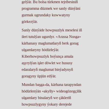
gelýär. Bu bolsa türkmen tejribesiniň
programma düzmek we sanly dünýäni
gurmak ugrundaky kuwwatyny
görkezýär.
Sanly dünýäde howpsuzlyk meselesi iň
ileri tutulýan ugurdyr. «Arassa Nusga»
kärhanasy maglumatlaryň berk gorag
ulgamlaryny hödürleýär.
Kiberhowpsuzlyk boýunça amala
aşyrylýan işler döwlet we hususy
edaralaryň maglumat binýadynyň
goragyny üpjün edýär.
Mundan başga-da, kärhana tarapyndan
hödürlenýän «akylly» wideogözegçilik
ulgamlary binalaryň we çäkleriň
howpsuzlygyny ýokary derejede