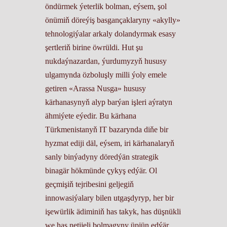
öndürmek ýeterlik bolman, eýsem, şol
önümiň döreýiş basgançaklaryny «akylly»
tehnologiýalar arkaly dolandyrmak esasy
şertleriň birine öwrüldi. Hut şu
nukdaýnazardan, ýurdumyzyň hususy
ulgamynda özboluşly milli ýoly emele
getiren «Arassa Nusga» hususy
kärhanasynyň alyp barýan işleri aýratyn
ähmiýete eýedir. Bu kärhana
Türkmenistanyň IT bazarynda diňe bir
hyzmat ediji däl, eýsem, iri kärhanalaryň
sanly binýadyny döredýän strategik
binagär hökmünde çykyş edýär. Ol
geçmişiň tejribesini geljegiň
innowasiýalary bilen utgaşdyryp, her bir
işewürlik ädiminiň has takyk, has düşnükli
we has netijeli bolmagyny üpjün edýär.