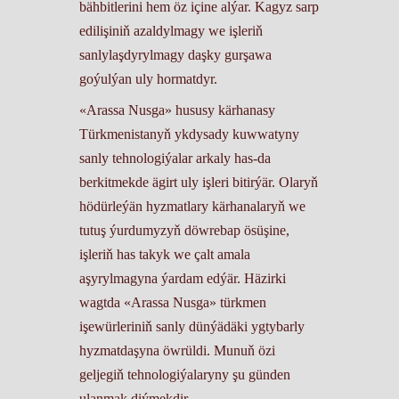
bähbitlerini hem öz içine alýar. Kagyz sarp
edilişiniň azaldylmagy we işleriň
sanlylaşdyrylmagy daşky gurşawa
goýulýan uly hormatdyr.
«Arassa Nusga» hususy kärhanasy
Türkmenistanyň ykdysady kuwwatyny
sanly tehnologiýalar arkaly has-da
berkitmekde ägirt uly işleri bitirýär. Olaryň
hödürleýän hyzmatlary kärhanalaryň we
tutuş ýurdumyzyň döwrebap ösüşine,
işleriň has takyk we çalt amala
aşyrylmagyna ýardam edýär. Häzirki
wagtda «Arassa Nusga» türkmen
işewürleriniň sanly dünýädäki ygtybarly
hyzmatdaşyna öwrüldi. Munuň özi
geljegiň tehnologiýalaryny şu günden
ulanmak diýmekdir.