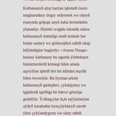
Kärhananyň alyp barýan işleriniň özeni
maglumatlary dogry seljermek we olaryň
esasynda geljege anyk baha bermekden
ybaratdyr. Häzirki wagtda islendik edara-
kärhananyň üstünligi onuň özünde bar
bolan sanlary we görkezijileri nähili okap
bilýändigine baglydyr. «Arassa Nusga»
hususy kärhanasy bu ugurda ýöriteleşen
hünärmenleriň kömegi bilen amala
aşyrylýan işleriň her bir ädimini inçelik
bilen öwrenýär. Bu hyzmat arkaly
kärhananyň girdejileri, çykdajylary we
işgärleriň işjeňligi bir bitewi görnüşe
getirilýär. Ýolbaşçylar üçin taýýarlanýan
aýdyň hasabatlar kynçylyklaryň nirede
ýüze çykýandygyny we olary nähili