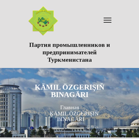
Партия промышленников и
предпринимателей
Туркменистана
KÄMIL ÖZGERIŞIŇ
BINAGÄRI
Главная
KÄMIL ÖZGERIŞIŇ
BINAGÄRI