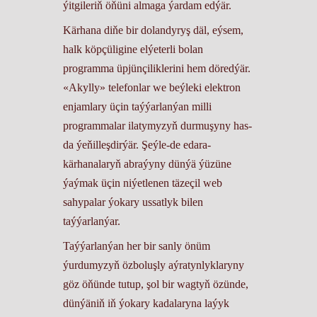
ýitgileriň öňüni almaga ýardam edýär.
Kärhana diňe bir dolandyryş däl, eýsem,
halk köpçüligine elýeterli bolan
programma üpjünçiliklerini hem döredýär.
«Akylly» telefonlar we beýleki elektron
enjamlary üçin taýýarlanýan milli
programmalar ilatymyzyň durmuşyny has-
da ýeňilleşdirýär. Şeýle-de edara-
kärhanalaryň abraýyny dünýä ýüzüne
ýaýmak üçin niýetlenen täzeçil web
sahypalar ýokary ussatlyk bilen
taýýarlanýar.
Taýýarlanýan her bir sanly önüm
ýurdumyzyň özboluşly aýratynlyklaryny
göz öňünde tutup, şol bir wagtyň özünde,
dünýäniň iň ýokary kadalaryna laýyk