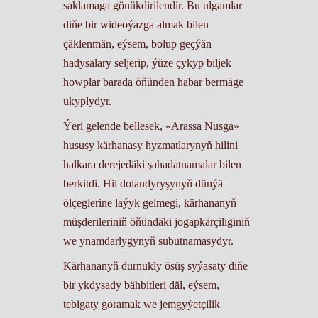
saklamaga gönükdirilendir. Bu ulgamlar
diňe bir wideoýazga almak bilen
çäklenmän, eýsem, bolup geçýän
hadysalary seljerip, ýüze çykyp biljek
howplar barada öňünden habar bermäge
ukyplydyr.
Ýeri gelende bellesek, «Arassa Nusga»
hususy kärhanasy hyzmatlarynyň hilini
halkara derejedäki şahadatnamalar bilen
berkitdi. Hil dolandyryşynyň dünýä
ölçeglerine laýyk gelmegi, kärhananyň
müşderileriniň öňündäki jogapkärçiliginiň
we ynamdarlygynyň subutnamasydyr.
Kärhananyň durnukly ösüş syýasaty diňe
bir ykdysady bähbitleri däl, eýsem,
tebigaty goramak we jemgyýetçilik