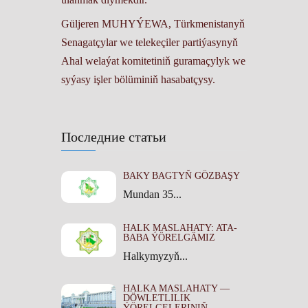
Güljeren MUHYÝEWA, Türkmenistanyň
Senagatçylar we telekeçiler partiýasynyň
Ahal welaýat komitetiniň guramaçylyk we
syýasy işler bölüminiň hasabatçysy.
Последние статьи
BAKY BAGTYŇ GÖZBAŞY
Mundan 35...
HALK MASLAHATY: ATA-
BABA ÝÖRELGÄMIZ
Halkymyzyň...
HALKA MASLAHATY —
DÖWLETLILIK
ÝÖRELGELERINIŇ