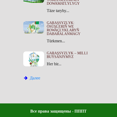
DOWAMATLYLYGY
Täze taryhy...
GARAŞSYZLYK:
ÖSÜŞLERIŇ WE
ROWAÇLYKLARYŇ
DABARALANMAGY
Türkmen...
GARAŞSYZLYK – MILLI
BUÝSANJYMYZ
Her bir...
Далее
Все права защищены - ПППТ