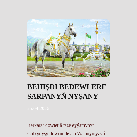
BEHIŞDI BEDEWLERE
SARPANYŇ NYŞANY
25.04.2026
Berkarar döwletiň täze eýýamynyň
Galkynyşy döwründe ata Watanymyzyň