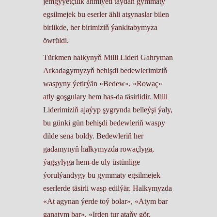
jemgyýetçilik ähmiýeti taýdan gymmaty
egsilmejek bu eserler ähli atşynaslar bilen
birlikde, her birimiziň ýankitabymyza
öwrüldi.
Türkmen halkynyň Milli Lideri Gahryman
Arkadagymyzyň behişdi bedewlerimiziň
waspyny ýetirýän «Bedew», «Rowaç»
atly goşgulary hem has-da täsirlidir. Milli
Liderimiziň ajaýyp şygrynda belleýşi ýaly,
bu günki gün behişdi bedewleriň waspy
dilde sena boldy. Bedewleriň her
gadamynyň halkymyzda rowaçlyga,
ýagşylyga hem-de uly üstünlige
ýorulýandygy bu gymmaty egsilmejek
eserlerde täsirli wasp edilýär. Halkymyzda
«At agynan ýerde toý bolar», «Atym bar
ganatym bar», «Irden tur ataňy gör,