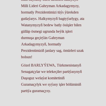
Milli Lideri Gahryman Arkadagymyzy,
hormatly Prezidentimizi tüýs ýürekden
gutlaýarys. Halkymyzyň bagtyýarlygy, ata
Watanymyzyň bedew batly ösüşler bilen
gülläp ösmegi ugrunda beýik işleri
durmuşa geçirýän Gahryman
Arkadagymyzyň, hormatly
Prezidentimiziň janlary sag, ömürleri uzak
bolsun!
Gözel BARLYÝEWA, Türkmenistanyň
Senagatçylar we telekeçiler partiýasynyň
Daşoguz welaýat komitetiniň
Guramaçylyk we syýasy işler bölüminiň
partiýa guramaçysy.