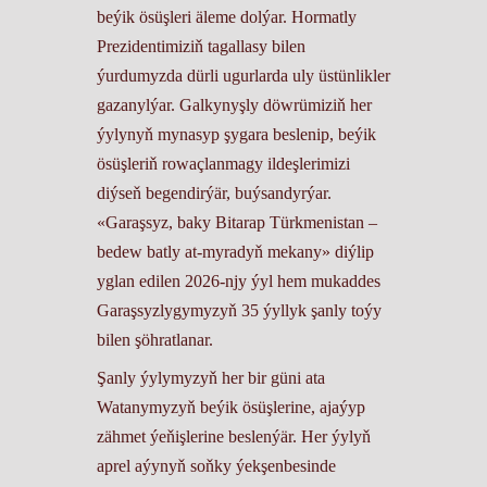
beýik ösüşleri äleme dolýar. Hormatly
Prezidentimiziň tagallasy bilen
ýurdumyzda dürli ugurlarda uly üstünlikler
gazanylýar. Galkynyşly döwrümiziň her
ýylynyň mynasyp şygara beslenip, beýik
ösüşleriň rowaçlanmagy ildeşlerimizi
diýseň begendirýär, buýsandyrýar.
«Garaşsyz, baky Bitarap Türkmenistan –
bedew batly at-myradyň mekany» diýlip
yglan edilen 2026-njy ýyl hem mukaddes
Garaşsyzlygymyzyň 35 ýyllyk şanly toýy
bilen şöhratlanar.
Şanly ýylymyzyň her bir güni ata
Watanymyzyň beýik ösüşlerine, ajaýyp
zähmet ýeňişlerine beslenýär. Her ýylyň
aprel aýynyň soňky ýekşenbesinde