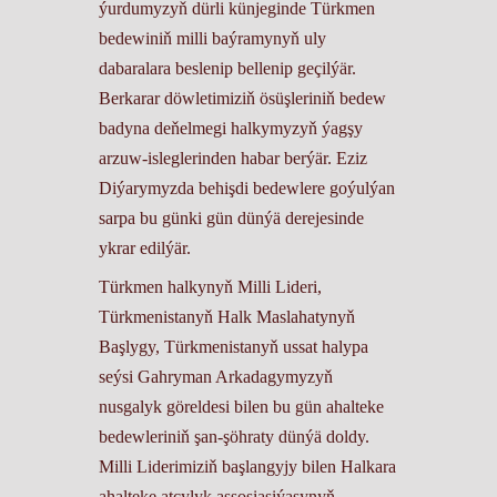
ýurdumyzyň dürli künjeginde Türkmen
bedewiniň milli baýramynyň uly
dabaralara beslenip bellenip geçilýär.
Berkarar döwletimiziň ösüşleriniň bedew
badyna deňelmegi halkymyzyň ýagşy
arzuw-isleglerinden habar berýär. Eziz
Diýarymyzda behişdi bedewlere goýulýan
sarpa bu günki gün dünýä derejesinde
ykrar edilýär.
Türkmen halkynyň Milli Lideri,
Türkmenistanyň Halk Maslahatynyň
Başlygy, Türkmenistanyň ussat halypa
seýsi Gahryman Arkadagymyzyň
nusgalyk göreldesi bilen bu gün ahalteke
bedewleriniň şan-şöhraty dünýä doldy.
Milli Liderimiziň başlangyjy bilen Halkara
ahalteke atçylyk assosiasiýasynyň