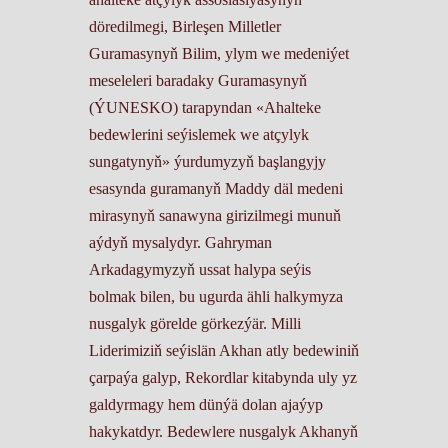
döredilmegi, Birleşen Milletler
Guramasynyň Bilim, ylym we medeniýet
meseleleri baradaky Guramasynyň
(ÝUNESKO) tarapyndan «Ahalteke
bedewlerini seýislemek we atçylyk
sungatynyň» ýurdumyzyň başlangyjy
esasynda guramanyň Maddy däl medeni
mirasynyň sanawyna girizilmegi munuň
aýdyň mysalydyr. Gahryman
Arkadagymyzyň ussat halypa seýis
bolmak bilen, bu ugurda ähli halkymyza
nusgalyk görelde görkezýär. Milli
Liderimiziň seýislän Akhan atly bedewiniň
çarpaýa galyp, Rekordlar kitabynda uly yz
galdyrmagy hem dünýä dolan ajaýyp
hakykatdyr. Bedewlere nusgalyk Akhanyň