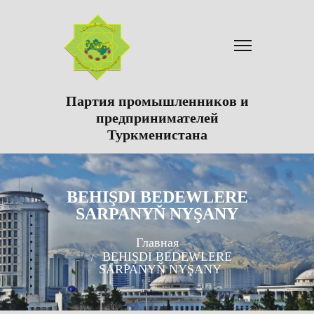
Партия промышленников и
предпринимателей
Туркменистана
BEHIŞDI BEDEWLERE
SARPANYŇ NYŞANY
Главная
BEHIŞDI BEDEWLERE
SARPANYŇ NYŞANY