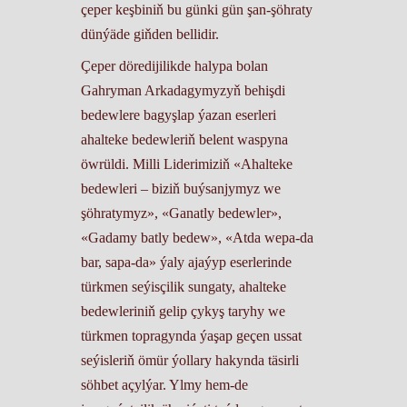
çeper keşbiniň bu günki gün şan-şöhraty
dünýäde giňden bellidir.
Çeper döredijilikde halypa bolan
Gahryman Arkadagymyzyň behişdi
bedewlere bagyşlap ýazan eserleri
ahalteke bedewleriň belent waspyna
öwrüldi. Milli Liderimiziň «Ahalteke
bedewleri – biziň buýsanjymyz we
şöhratymyz», «Ganatly bedewler»,
«Gadamy batly bedew», «Atda wepa-da
bar, sapa-da» ýaly ajaýyp eserlerinde
türkmen seýisçilik sungaty, ahalteke
bedewleriniň gelip çykyş taryhy we
türkmen topragynda ýaşap geçen ussat
seýisleriň ömür ýollary hakynda täsirli
söhbet açylýar. Ylmy hem-de