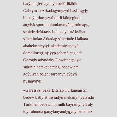
barýan işleri aýratyn bellärliklidir.
Gahryman Arkadagymyzyň başlangyjy
bilen ýurdumyzyň dürli künjeginde
atçylyk sport toplumlarynyň gurulmagy,
sebitde deňi-taýy bolmadyk «Akylly»
şäher bolan Arkadag şäherinde Halkara
ahalteke atçylyk akademiýasynyň
döredilmegi, ajaýyp şäheriň çäginde
Görogly adyndaky Döwlet atçylyk
sirkiniň hereket etmegi bedewlere
goýulýan belent sarpanyň aýdyň
nyşanydyr.
«Garaşsyz, baky Bitarap Türkmenistan –
bedew batly at-myradyň mekany» ýylynda
Türkmen bedewiniň milli baýramynyň uly
toý ruhunda garşylanýandygyny bellemek