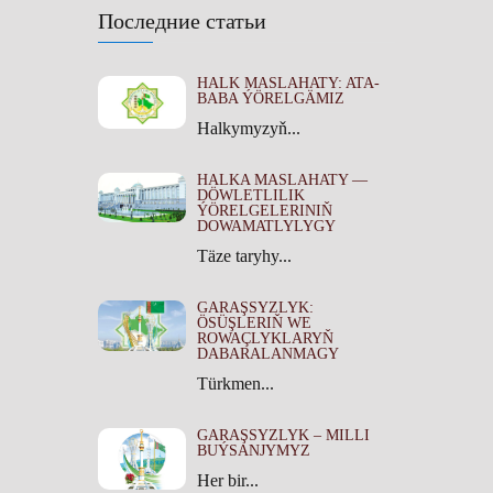
Последние статьи
HALK MASLAHATY: ATA-
BABA ÝÖRELGÄMIZ
Halkymyzyň...
HALKA MASLAHATY —
DÖWLETLILIK
ÝÖRELGELERINIŇ
DOWAMATLYLYGY
Täze taryhy...
GARAŞSYZLYK:
ÖSÜŞLERIŇ WE
ROWAÇLYKLARYŇ
DABARALANMAGY
Türkmen...
GARAŞSYZLYK – MILLI
BUÝSANJYMYZ
Her bir...