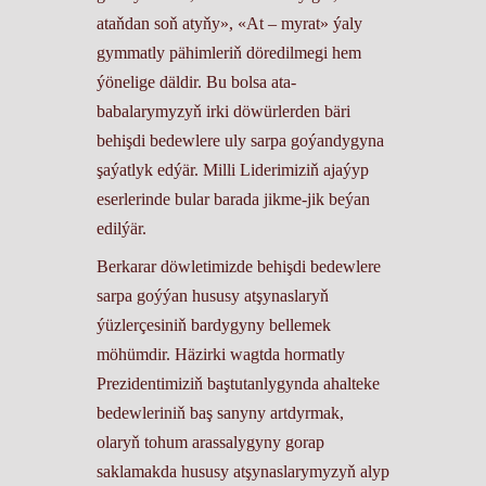
ataňdan soň atyňy», «At – myrat» ýaly
gymmatly pähimleriň döredilmegi hem
ýönelige däldir. Bu bolsa ata-
babalarymyzyň irki döwürlerden bäri
behişdi bedewlere uly sarpa goýandygyna
şaýatlyk edýär. Milli Liderimiziň ajaýyp
eserlerinde bular barada jikme-jik beýan
edilýär.
Berkarar döwletimizde behişdi bedewlere
sarpa goýýan hususy atşynaslaryň
ýüzlerçesiniň bardygyny bellemek
möhümdir. Häzirki wagtda hormatly
Prezidentimiziň baştutanlygynda ahalteke
bedewleriniň baş sanyny artdyrmak,
olaryň tohum arassalygyny gorap
saklamakda hususy atşynaslarymyzyň alyp