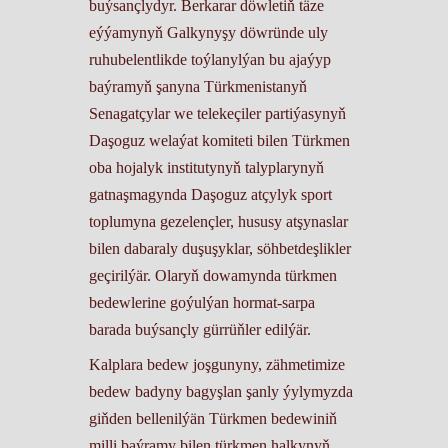
buýsançlydyr. Berkarar döwletiň täze
eýýamynyň Galkynyşy döwründe uly
ruhubelentlikde toýlanylýan bu ajaýyp
baýramyň şanyna Türkmenistanyň
Senagatçylar we telekeçiler partiýasynyň
Daşoguz welaýat komiteti bilen Türkmen
oba hojalyk institutynyň talyplarynyň
gatnaşmagynda Daşoguz atçylyk sport
toplumyna gezelençler, hususy atşynaslar
bilen dabaraly duşuşyklar, söhbetdeşlikler
geçirilýär. Olaryň dowamynda türkmen
bedewlerine goýulýan hormat-sarpa
barada buýsançly gürrüňler edilýär.
Kalplara bedew joşgunyny, zähmetimize
bedew badyny bagyşlan şanly ýylymyzda
giňden bellenilýän Türkmen bedewiniň
milli baýramy bilen türkmen halkynyň