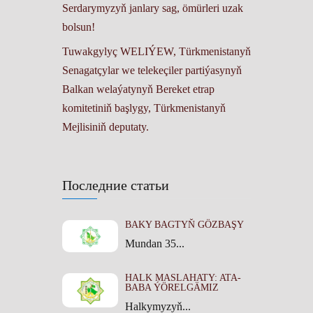
Serdarymyzyň janlary sag, ömürleri uzak
bolsun!
Tuwakgylyç WELIÝEW, Türkmenistanyň
Senagatçylar we telekeçiler partiýasynyň
Balkan welaýatynyň Bereket etrap
komitetiniň başlygy, Türkmenistanyň
Mejlisiniň deputaty.
Последние статьи
BAKY BAGTYŇ GÖZBAŞY
Mundan 35...
HALK MASLAHATY: ATA-
BABA ÝÖRELGÄMIZ
Halkymyzyň...