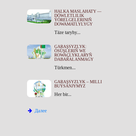
HALKA MASLAHATY —
DÖWLETLILIK
ÝÖRELGELERINIŇ
DOWAMATLYLYGY
Täze taryhy...
GARAŞSYZLYK:
ÖSÜŞLERIŇ WE
ROWAÇLYKLARYŇ
DABARALANMAGY
Türkmen...
GARAŞSYZLYK – MILLI
BUÝSANJYMYZ
Her bir...
Далее