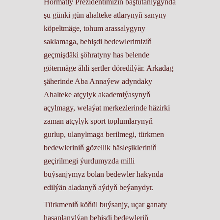
Hormatly Prezidentimiziň baştutanlygynda
şu günki gün ahalteke atlarynyň sanyny
köpeltmäge, tohum arassalygyny
saklamaga, behişdi bedewlerimiziň
geçmişdäki şöhratyny has belende
götermäge ähli şertler döredilýär. Arkadag
şäherinde Aba Annaýew adyndaky
Ahalteke atçylyk akademiýasynyň
açylmagy, welaýat merkezlerinde häzirki
zaman atçylyk sport toplumlarynyň
gurlup, ulanylmaga berilmegi, türkmen
bedewleriniň gözellik bäsleşikleriniň
geçirilmegi ýurdumyzda milli
buýsanjymyz bolan bedewler hakynda
edilýän aladanyň aýdyň beýanydyr.
Türkmeniň köňül buýsanjy, uçar ganaty
hasaplanylýan behişdi bedewleriň