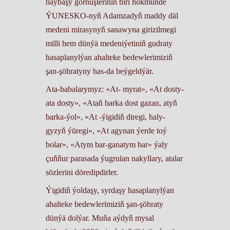
naýbaşy görnüşleriniň biri hökmünde
ÝUNESKO-nyň Adamzadyň maddy däl
medeni mirasynyň sanawyna girizilmegi
milli hem dünýä medeniýetiniň gudraty
hasaplanylýan ahalteke bedewlerimiziň
şan-şöhratyny has-da beýgeldýär.
Ata-babalarymyz: «At- myrat», «At dosty-
ata dosty», «Ataň barka dost gazan, atyň
barka-ýol», «At -ýigidiň diregi, haly-
gyzyň ýüregi», «At agynan ýerde toý
bolar», «Atym bar-ganatym bar» ýaly
çuňňur parasada ýugrulan nakyllary, atalar
sözlerini döredipdirler.
Ýigidiň ýoldaşy, syrdaşy hasaplanylýan
ahalteke bedewlerimiziň şan-şöhraty
dünýä dolýar. Muňa aýdyň mysal