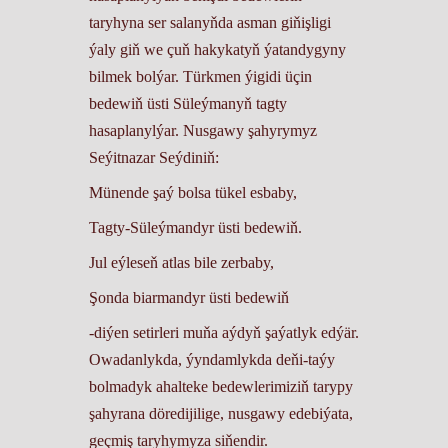
taryhyna ser salanyňda asman giňişligi
ýaly giň we çuň hakykatyň ýatandygyny
bilmek bolýar. Türkmen ýigidi üçin
bedewiň üsti Süleýmanyň tagty
hasaplanylýar. Nusgawy şahyrymyz
Seýitnazar Seýdiniň:
Münende şaý bolsa tükel esbaby,
Tagty-Süleýmandyr üsti bedewiň.
Jul eýleseň atlas bile zerbaby,
Şonda biarmandyr üsti bedewiň
-diýen setirleri muňa aýdyň şaýatlyk edýär.
Owadanlykda, ýyndamlykda deňi-taýy
bolmadyk ahalteke bedewlerimiziň tarypy
şahyrana döredijilige, nusgawy edebiýata,
geçmiş taryhymyza siňendir.