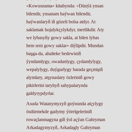
«Kowusnama» kitabynda: «Dünýä ynsan
bilendir, ynsanam haýwan bilendir,
haýwanlaryň iň gözeli bolsa atdyr. At
saklamak hojalykçylykdyr, mertlikdir. Aty
we lybasyňy gowy sakla, at bilen lybas
hem seni gowy saklar» diýlipdir. Mundan
başga-da, ahalteke bedewiniň
ýyndamlygy, owadanlygy, çydamlylygy,
wepalylygy, duýgurlygy barada geçmişiň
alymlary, atşynaslary özleriniň gowy
pikirlerini taryhyň sahypalarynda
galdyrypdyrlar.
Asuda Watanymyzyň goýnunda atçylygy
ösdürmekde gadymy ýörelgeleriniň
rowaçlanmagyna giň ýol açýan Gahryman
Arkadagymyzyň, Arkadagly Gahryman