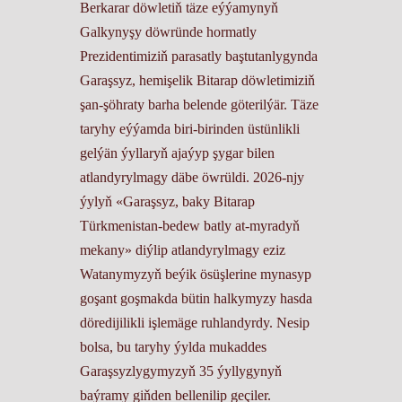
Berkarar döwletiň täze eýýamynyň
Galkynyşy döwründe hormatly
Prezidentimiziň parasatly baştutanlygynda
Garaşsyz, hemişelik Bitarap döwletimiziň
şan-şöhraty barha belende göterilýär. Täze
taryhy eýýamda biri-birinden üstünlikli
gelýän ýyllaryň ajaýyp şygar bilen
atlandyrylmagy däbe öwrüldi. 2026-njy
ýylyň «Garaşsyz, baky Bitarap
Türkmenistan-bedew batly at-myradyň
mekany» diýlip atlandyrylmagy eziz
Watanymyzyň beýik ösüşlerine mynasyp
goşant goşmakda bütin halkymyzy hasda
döredijilikli işlemäge ruhlandyrdy. Nesip
bolsa, bu taryhy ýylda mukaddes
Garaşsyzlygymyzyň 35 ýyllygynyň
baýramy giňden bellenilip geçiler.