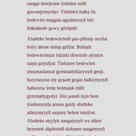
sungat derejesine ýetirilen milli
guwanjymyzdyr. Türkmen halky öz
bedewini maşgala agzalarynyň biri
hökmünde gowy görüpdir.
Ahalteke bedewleriniň şan-şöhraty asyrlar
boýy äleme dolup gelýär. Behişdi
bedewlerimize häzirki döwürde aýratyn
sarpa goýulýar. Türkmen bedewleri
umumadamzat gymmatlyklarynyň genji-
hazynasyna uly goşant goşan halkymyzyň
bahasyna ýetip bolmajak milli
gymmatlygydyr. Hut şonuň üçin hem
ýurdumyzda arassa ganly ahalteke
atlarymyzyň sarpasy belent tutulýar.
Ahalteke atçylyk sungatynyň we atlary
bezemek däpleriniň türkmen sungatynyň