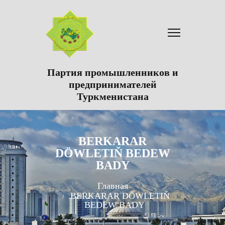
Партия промышленников и
предпринимателей
Туркменистана
BERKARAR
DÖWLETIŇ BEDEW
BADY
Главная
BERKARAR DÖWLETIŇ
BEDEW BADY