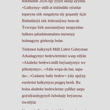
hökmünde 2026-njy ýylyň ilkinji aýynda
«Galkynyş» milli at üstündäki oýunlar
toparyna sirk sungatyna uly goşandy üçin
Bütindünýä sirk federasiýasy hem-de
Ýewropa Sirk assosiasiýasy tarapyndan
halkara şahadatnamalara mynasyp
bolmagyny görkezip bolar.
Türkmen halkynyň Milli Lideri Gahryman
Arkadagymyz bedewlerimizi wasp edýän
«Ahalteke bedewi-milli buýsanjymyz we
şöhratymyz», «Atda wepa-da bar, sapa-
da», «Gadamy batly bedew» ýaly ajaýyp
eserlerini halkymyza peşgeş berdi. Bu
bolsa ahalteke bedewlerine çuňňur sarpa
goýulýandygynyň özboluşly beýanyna
öwrülýär.