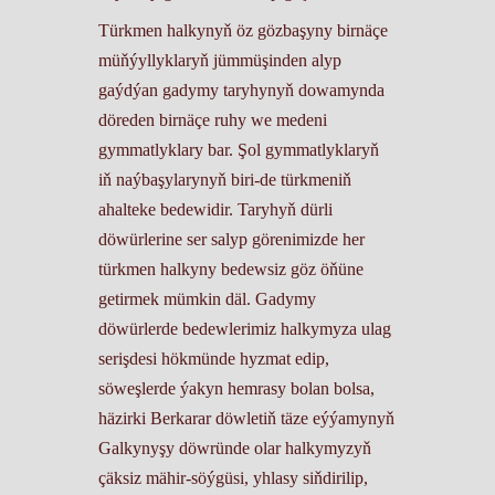
Türkmen halkynyň öz gözbaşyny birnäçe
müňýyllyklaryň jümmüşinden alyp
gaýdýan gadymy taryhynyň dowamynda
döreden birnäçe ruhy we medeni
gymmatlyklary bar. Şol gymmatlyklaryň
iň naýbaşylarynyň biri-de türkmeniň
ahalteke bedewidir. Taryhyň dürli
döwürlerine ser salyp görenimizde her
türkmen halkyny bedewsiz göz öňüne
getirmek mümkin däl. Gadymy
döwürlerde bedewlerimiz halkymyza ulag
serişdesi hökmünde hyzmat edip,
söweşlerde ýakyn hemrasy bolan bolsa,
häzirki Berkarar döwletiň täze eýýamynyň
Galkynyşy döwründe olar halkymyzyň
çäksiz mähir-söýgüsi, yhlasy siňdirilip,