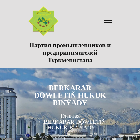
Партия промышленников и
предпринимателей
Туркменистана
BERKARAR
DÖWLETIŇ HUKUK
BINÝADY
Главная
BERKARAR DÖWLETIŇ
HUKUK BINÝADY