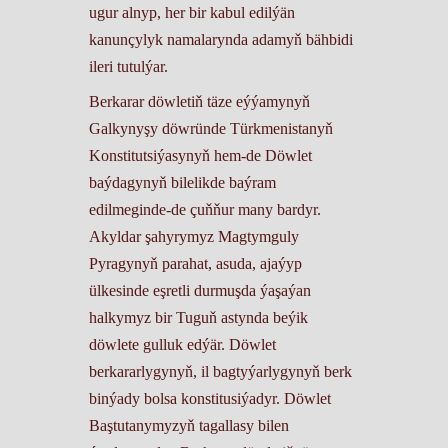
ugur alnyp, her bir kabul edilýän
kanunçylyk namalarynda adamyň bähbidi
ileri tutulýar.
Berkarar döwletiň täze eýýamynyň
Galkynyşy döwründe Türkmenistanyň
Konstitutsiýasynyň hem-de Döwlet
baýdagynyň bilelikde baýram
edilmeginde-de çuňňur many bardyr.
Akyldar şahyrymyz Magtymguly
Pyragynyň parahat, asuda, ajaýyp
ülkesinde eşretli durmuşda ýaşaýan
halkymyz bir Tuguň astynda beýik
döwlete gulluk edýär. Döwlet
berkararlygynyň, il bagtyýarlygynyň berk
binýady bolsa konstitusiýadyr. Döwlet
Baştutanymyzyň tagallasy bilen