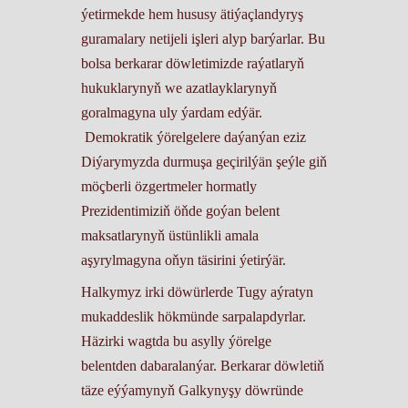
ýetirmekde hem hususy ätiýaçlandyryş
guramalary netijeli işleri alyp barýarlar. Bu
bolsa berkarar döwletimizde raýatlaryň
hukuklarynyň we azatlayklarynyň
goralmagyna uly ýardam edýär.
Demokratik ýörelgelere daýanýan eziz
Diýarymyzda durmuşa geçirilýän şeýle giň
möçberli özgertmeler hormatly
Prezidentimiziň öňde goýan belent
maksatlarynyň üstünlikli amala
aşyrylmagyna oňyn täsirini ýetirýär.
Halkymyz irki döwürlerde Tugy aýratyn
mukaddeslik hökmünde sarpalapdyrlar.
Häzirki wagtda bu asylly ýörelge
belentden dabaralanýar. Berkarar döwletiň
täze eýýamynyň Galkynyşy döwründe