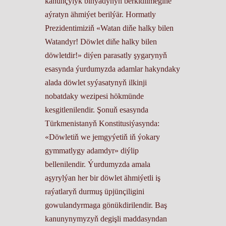
kanunçylyk binýadynyň berkidilmegine
aýratyn ähmiýet berilýär. Hormatly
Prezidentimiziň «Watan diňe halky bilen
Watandyr! Döwlet diňe halky bilen
döwletdir!» diýen parasatly şygarynyň
esasynda ýurdumyzda adamlar hakyndaky
alada döwlet syýasatynyň ilkinji
nobatdaky wezipesi hökmünde
kesgitlenilendir. Şonuň esasynda
Türkmenistanyň Konstitusiýasynda:
«Döwletiň we jemgyýetiň iň ýokary
gymmatlygy adamdyr» diýlip
bellenilendir. Ýurdumyzda amala
aşyrylýan her bir döwlet ähmiýetli iş
raýatlaryň durmuş üpjünçiligini
gowulandyrmaga gönükdirilendir. Baş
kanunynymyzyň degişli maddasyndan