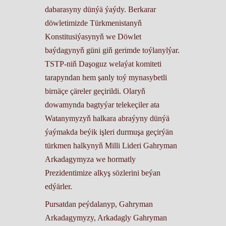
dabarasyny dünýä ýaýdy. Berkarar
döwletimizde Türkmenistanyň
Konstitusiýasynyň we Döwlet
baýdagynyň güni giň gerimde toýlanylýar.
TSTP-niň Daşoguz welaýat komiteti
tarapyndan hem şanly toý mynasybetli
birnäçe çäreler geçirildi. Olaryň
dowamynda bagtyýar telekeçiler ata
Watanymyzyň halkara abraýyny dünýä
ýaýmakda beýik işleri durmuşa geçirýän
türkmen halkynyň Milli Lideri Gahryman
Arkadagymyza we hormatly
Prezidentimize alkyş sözlerini beýan
edýärler.
Pursatdan peýdalanyp, Gahryman
Arkadagymyzy, Arkadagly Gahryman