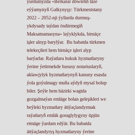
ýurdumyzda «Berkarar döwletiň täze
eýýamynyň Galkynyşy: Türkmenistany
2022 – 2052-nji ýyllarda durmuş-
ykdysady taýdan ösdürmegiň
Maksatnamasyna» laýyklykda, birnäçe
işler alnyp barylýar. Bu babatda türkmen
telekeçileri hem birnäçe işleri alyp
barýarlar. Raýatlara hukuk hyzmatlaryny
ýerine ýetirmekde hususy notariuslaryň,
aklawjylyk hyzmatlarynyň kanuny esasda
ýola goýulmagy muňa aýdyň mysal bolup
biler. Şeýle hem häzirki wagtda
gozgalmaýan emläge bolan geleşikleri we
beýleki hyzmatlary ätiýaçlandyrmak
raýatlaryň emläk goraglylygyny üpjün
etmäge ýardam edýär. Bu babatda
ätiýaçlandyryş hyzmatlaryny ýerine