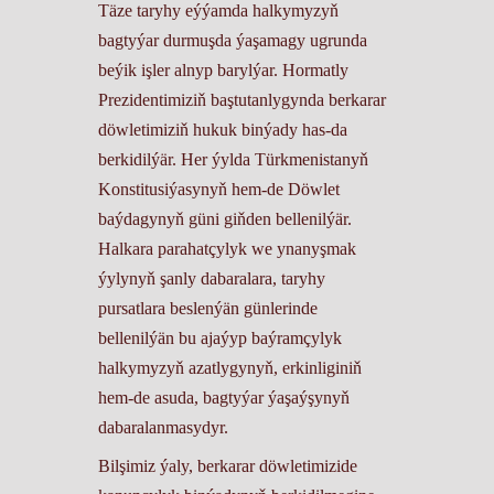
Täze taryhy eýýamda halkymyzyň
bagtyýar durmuşda ýaşamagy ugrunda
beýik işler alnyp barylýar. Hormatly
Prezidentimiziň baştutanlygynda berkarar
döwletimiziň hukuk binýady has-da
berkidilýär. Her ýylda Türkmenistanyň
Konstitusiýasynyň hem-de Döwlet
baýdagynyň güni giňden bellenilýär.
Halkara parahatçylyk we ynanyşmak
ýylynyň şanly dabaralara, taryhy
pursatlara beslenýän günlerinde
bellenilýän bu ajaýyp baýramçylyk
halkymyzyň azatlygynyň, erkinliginiň
hem-de asuda, bagtyýar ýaşaýşynyň
dabaralanmasydyr.
Bilşimiz ýaly, berkarar döwletimizide