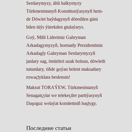
Serdarymyzy, ähli halkymyzy
Türkmenistanyň Konstitusiýasynyň hem-
de Döwlet baýdagynyň döredilen güni
bilen tüýs ýürekden gtulaýarys.
Goý, Milli Liderimiz Gahryman
Arkadagymyzyň, hormatly Prezidentimiz
Arkadagly Gahryman Serdarymyzyň
janlary sag, ömürleri uzak bolsun, döwletli
tutumlary, öňde goýan belent maksatlary
rowaçlyklara beslensin!
Maksut TORAÝEW, Türkmenistanyň
Senagatçylar we telekeçiler partiýasynyň
Daşoguz welaýat komitetiniň başlygy.
Последние статьи