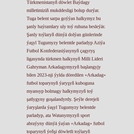
Türkmenistanyň döwlet Baýdagy
milletimiziň mukddesligi bolup durýar.
Tuga belent sarpa goýýan halkymyz bu
şanly baýramlary uly toý ruhuna besleýär.
Şanly toýlaryň dünýä dolýan günlerinde
ýaşyl Tugumyzy belentde parladyp Aziýa
Futbol Konfederasiýasynyň çagyryş
ligasynda türkmen halkynyň Milli Lideri
Gahryman Arkadagymyzyň başlangyjy
bilen 2023-nji ýylda döredilen «Arkadag»
futbol toparynyň ýaryşyň kuboguna
myansyp bolmagy halkymyzyň toý
şatlygyny goşalandyrdy. Şeýle derejeli
ýaryşlarda ýaşyl Tugumyzy belentde
parladyp, ata Watanymyzyň sport
abraýyny dünýä ýaýan «Arkadag» futbol
toparynyň ýeňşi döwletli toýlaryň