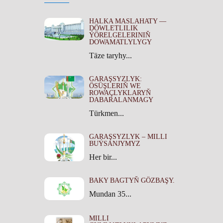
HALKA MASLAHATY —
DÖWLETLILIK
ÝÖRELGELERINIŇ
DOWAMATLYLYGY
Täze taryhy...
GARAŞSYZLYK:
ÖSÜŞLERIŇ WE
ROWAÇLYKLARYŇ
DABARALANMAGY
Türkmen...
GARAŞSYZLYK – MILLI
BUÝSANJYMYZ
Her bir...
BAKY BAGTYŇ GÖZBAŞY.
Mundan 35...
MILLI