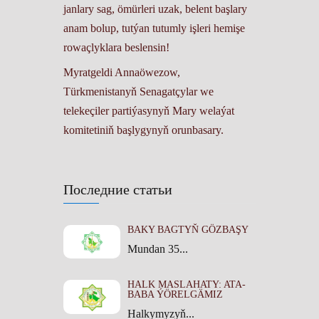
janlary sag, ömürleri uzak, belent başlary
anam bolup, tutýan tutumly işleri hemişe
rowaçlyklara beslensin!
Myratgeldi Annaöwezow,
Türkmenistanyň Senagatçylar we
telekeçiler partiýasynyň Mary welaýat
komitetiniň başlygynyň orunbasary.
Последние статьи
BAKY BAGTYŇ GÖZBAŞY
Mundan 35...
HALK MASLAHATY: ATA-
BABA ÝÖRELGÄMIZ
Halkymyzyň...