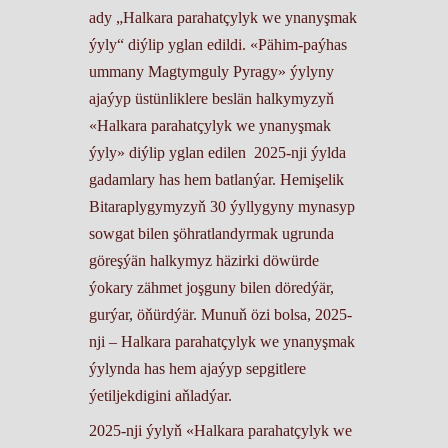
ady „Halkara parahatçylyk we ynanyşmak
ýyly“ diýlip yglan edildi. «Pähim-paýhas
ummany Magtymguly Pyragy» ýylyny
ajaýyp üstünliklere beslän halkymyzyň
«Halkara parahatçylyk we ynanyşmak
ýyly» diýlip yglan edilen 2025-nji ýylda
gadamlary has hem batlanýar. Hemişelik
Bitaraplygymyzyň 30 ýyllygyny mynasyp
sowgat bilen şöhratlandyrmak ugrunda
göreşýän halkymyz häzirki döwürde
ýokary zähmet joşguny bilen döredýär,
gurýar, öňürdýär. Munuň özi bolsa, 2025-
nji – Halkara parahatçylyk we ynanyşmak
ýylynda has hem ajaýyp sepgitlere
ýetiljekdigini aňladýar.
2025-nji ýylyň «Halkara parahatçylyk we