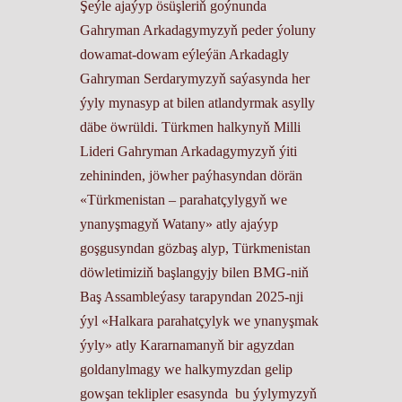
Şeýle ajaýyp ösüşleriň goýnunda
Gahryman Arkadagymyzyň peder ýoluny
dowamat-dowam eýleýän Arkadagly
Gahryman Serdarymyzyň saýasynda her
ýyly mynasyp at bilen atlandyrmak asylly
däbe öwrüldi. Türkmen halkynyň Milli
Lideri Gahryman Arkadagymyzyň ýiti
zehininden, jöwher paýhasyndan dörän
«Türkmenistan – parahatçylygyň we
ynanyşmagyň Watany» atly ajaýyp
goşgusyndan gözbaş alyp, Türkmenistan
döwletimiziň başlangyjy bilen BMG-niň
Baş Assambleýasy tarapyndan 2025-nji
ýyl «Halkara parahatçylyk we ynanyşmak
ýyly» atly Kararnamanyň bir agyzdan
goldanylmagy we halkymyzdan gelip
gowşan teklipler esasynda bu ýylymyzyň