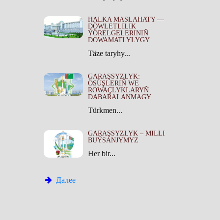
HALKA MASLAHATY —
DÖWLETLILIK
ÝÖRELGELERINIŇ
DOWAMATLYLYGY
Täze taryhy...
GARAŞSYZLYK:
ÖSÜŞLERIŇ WE
ROWAÇLYKLARYŇ
DABARALANMAGY
Türkmen...
GARAŞSYZLYK – MILLI
BUÝSANJYMYZ
Her bir...
Далее