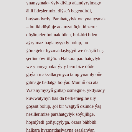
ynanyşmak» ýyly diýlip atlandyrylmagy
ähli ildeşlerimizi diýseň begendirdi,
buýsandyrdy. Parahatçylyk we ynanyşmak
– bu iki düşünje adamzat üçin iň zerur
düşünjeler bolmak bilen, biri-biri bilen
aýrylmaz baglanyşykly bolup, bu
ýörelgeler hyzmatdaşlygyň we ösüşiň baş
şertine öwrülýär. «Halkara parahatçylyk
we ynanyşmak» ýyly hem bize öňde
goýan maksatlarymyza tarap ynamly öňe
gitmäge badalga bolýar. Munuň özi ata
Watanymyzyň gülläp ösmegine, ykdysady
kuwwatynyň has-da berkemegine uly
goşant bolup, şol bir wagtyň özünde ýaş
nesillerimize parahatçylyk söýüjilige,
hoşniýetli goňşuçylyga, özara bähbitli
halkara hyzmatdaşlygyna esaslanýan