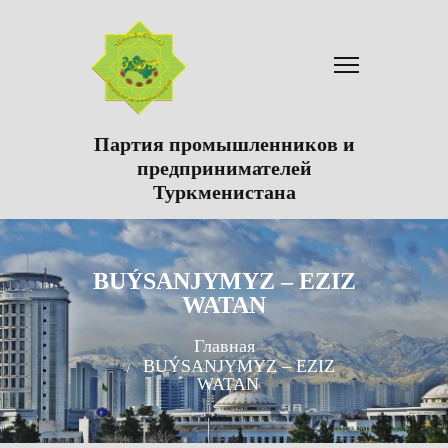
Партия промышленников и
предпринимателей
Туркменистана
BUÝSANJYMYZ – EZIZ
WATAN
Главная
BUÝSANJYMYZ – EZIZ
WATAN