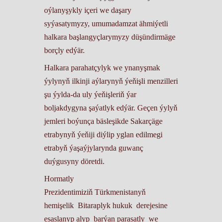
oýlanyşykly içeri we daşary
syýasatymyzy, umumadamzat ähmiýetli
halkara başlangyçlarymyzy düşündirmäge
borçly edýär.
Halkara parahatçylyk we ynanyşmak
ýylynyň ilkinji aýlarynyň ýeňişli menzilleri
şu ýylda-da uly ýeňişleriň ýar
boljakdygyna şaýatlyk edýär. Geçen ýylyň
jemleri boýunça bäsleşikde Sakarçäge
etrabynyň ýeňiji diýlip yglan edilmegi
etrabyň ýaşaýjylarynda guwanç
duýgusyny döretdi.
Hormatly
Prezidentimiziň Türkmenistanyň
hemişelik Bitaraplyk hukuk derejesine
esaslanyp alyp barýan parasatly we