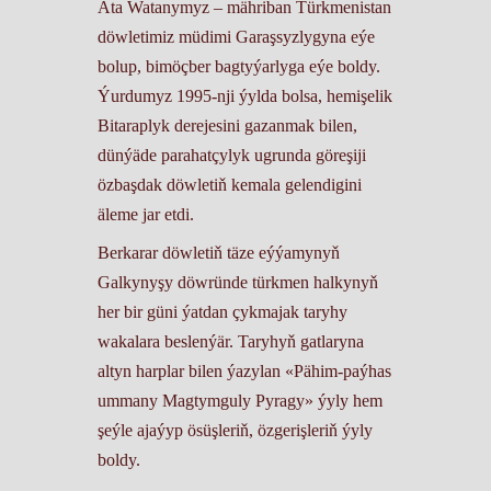
Ata Watanymyz – mähriban Türkmenistan
döwletimiz müdimi Garaşsyzlygyna eýe
bolup, bimöçber bagtyýarlyga eýe boldy.
Ýurdumyz 1995-nji ýylda bolsa, hemişelik
Bitaraplyk derejesini gazanmak bilen,
dünýäde parahatçylyk ugrunda göreşiji
özbaşdak döwletiň kemala gelendigini
äleme jar etdi.
Berkarar döwletiň täze eýýamynyň
Galkynyşy döwründe türkmen halkynyň
her bir güni ýatdan çykmajak taryhy
wakalara beslenýär. Taryhyň gatlaryna
altyn harplar bilen ýazylan «Pähim-paýhas
ummany Magtymguly Pyragy» ýyly hem
şeýle ajaýyp ösüşleriň, özgerişleriň ýyly
boldy.