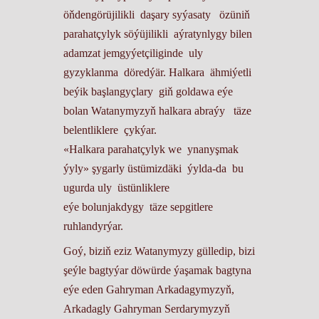
öňdengörüjilikli daşary syýasaty özüniň
parahatçylyk söýüjilikli aýratynlygy bilen
adamzat jemgyýetçiliginde uly
gyzyklanma döredýär. Halkara ähmiýetli
beýik başlangyçlary giň goldawa eýe
bolan Watanymyzyň halkara abraýy täze
belentliklere çykýar.
«Halkara parahatçylyk we ynanyşmak
ýyly» şygarly üstümizdäki ýylda-da bu
ugurda uly üstünliklere
eýe bolunjakdygy täze sepgitlere
ruhlandyrýar.
Goý, biziň eziz Watanymyzy gülledip, bizi
şeýle bagtyýar döwürde ýaşamak bagtyna
eýe eden Gahryman Arkadagymyzyň,
Arkadagly Gahryman Serdarymyzyň