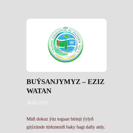
BUÝSANJYMYZ – EZIZ
WATAN
28.02.2025
Müň dokuz ýüz togsan birinji ýylyň
güýzünde türkmeniň baky bagt daňy atdy.