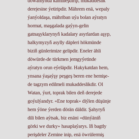
dowamynda kämilleşdirip, mukaddeslik
derejesine ýetiripdir. Mährem enä, wepaly
ýanýoldaşa, mähriban uýa bolan aýratyn
hormat, maşgalada gaýyn-gelin
gatnaşyklarynyň kadalary asyrlardan aşyp,
halkymyzyň asylly däpleri hökmünde
biziň günlerimize gelipdir. Eneler ähli
döwürde-de türkmen jemgyýetinde
aýratyn orun eýeläpdir. Hakykatdan hem,
ynsana ýaşaýşy peşgeş beren ene hemişe-
de tagzym edilmeli mukaddeslikdir. Ol
Watan, ýurt, toprak bilen deň derejede
goýulýandyr. «Ene toprak» diýlen düşünje
hem ýöne ýerden dörän däldir. Şahyryň
dili bilen aýtsak, biz enäni «dünýäniň
görki we durky» hasaplaýarys. Iň bagtly
perişdeler Zemine inip, enä öwrülermiş