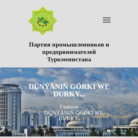
Партия промышленников и
предпринимателей
Туркменистана
DÜNÝÄNIŇ GÖRKI WE
DURKY...
Главная
DÜNÝÄNIŇ GÖRKI WE
DURKY...