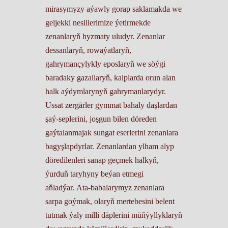
mirasymyzy aýawly gorap saklamakda we
geljekki nesillerimize ýetirmekde
zenanlaryň hyzmaty uludyr. Zenanlar
dessanlaryň, rowaýatlaryň,
gahrymançylykly eposlaryň we söýgi
baradaky gazallaryň, kalplarda orun alan
halk aýdymlarynyň gahrymanlarydyr.
Ussat zergärler gymmat bahaly daşlardan
şaý-seplerini, joşgun bilen döreden
gaýtalanmajak sungat eserlerini zenanlara
bagyşlapdyrlar. Zenanlardan ylham alyp
döredilenleri sanap geçmek halkyň,
ýurduň taryhyny beýan etmegi
aňladýar. Ata-babalarymyz zenanlara
sarpa goýmak, olaryň mertebesini belent
tutmak ýaly milli däplerini müňýyllyklaryň