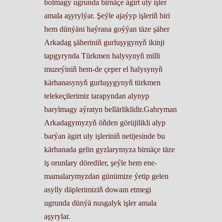
bolmagy ugrunda birnäçe ägirt uly işler
amala aşyrylýar. Şeýle ajaýyp işleriň biri
hem dünýäni haýrana goýýan täze şäher
Arkadag şäheriniň gurluşygynyň ikinji
tapgyrynda Türkmen halysynyň milli
muzeýiniň hem-de çeper el halysynyň
kärhanasynyň gurluşygynyň türkmen
telekeçilerimiz tarapyndan alynyp
barylmagy aýratyn bellärliklidir.Gahryman
Arkadagymyzyň öňden görüjilikli alyp
barýan ägirt uly işleriniň netijesinde bu
kärhanada gelin gyzlarymyza birnäçe täze
iş orunlary dörediler, şeýle hem ene-
mamalarymyzdan günümize ýetip gelen
asylly däplerimiziň dowam etmegi
ugrunda dünýä nusgalyk işler amala
aşyrylar.