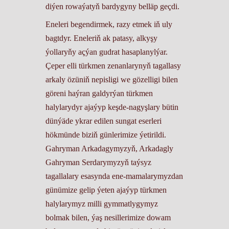
diýen rowaýatyň bardygyny belläp geçdi.
Eneleri begendirmek, razy etmek iň uly
bagtdyr. Eneleriň ak patasy, alkyşy
ýollaryňy açýan gudrat hasaplanylýar.
Çeper elli türkmen zenanlarynyň tagallasy
arkaly özüniň nepisligi we gözelligi bilen
göreni haýran galdyrýan türkmen
halylarydyr ajaýyp keşde-nagyşlary bütin
dünýäde ykrar edilen sungat eserleri
hökmünde biziň günlerimize ýetirildi.
Gahryman Arkadagymyzyň, Arkadagly
Gahryman Serdarymyzyň taýsyz
tagallalary esasynda ene-mamalarymyzdan
günümize gelip ýeten ajaýyp türkmen
halylarymyz milli gymmatlygymyz
bolmak bilen, ýaş nesillerimize dowam