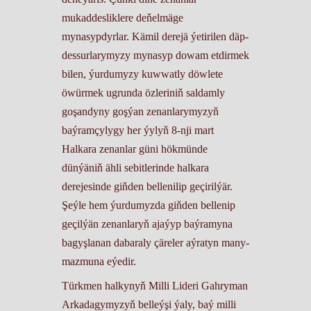
mukaddesliklere deňelmäge
mynasypdyrlar. Kämil derejä ýetirilen däp-
dessurlarymyzy mynasyp dowam etdirmek
bilen, ýurdumyzy kuwwatly döwlete
öwürmek ugrunda özleriniň saldamly
goşandyny goşýan zenanlarymyzyň
baýramçylygy her ýylyň 8-nji mart
Halkara zenanlar güni hökmünde
dünýäniň ähli sebitlerinde halkara
derejesinde giňden bellenilip geçirilýär.
Şeýle hem ýurdumyzda giňden bellenip
geçilýän zenanlaryň ajaýyp baýramyna
bagyşlanan dabaraly çäreler aýratyn many-
mazmuna eýedir.
Türkmen halkynyň Milli Lideri Gahryman
Arkadagymyzyň belleýşi ýaly, baý milli