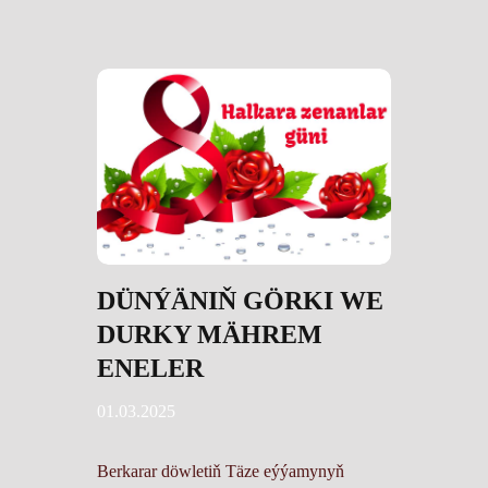
DÜNÝÄNIŇ GÖRKI WE
DURKY MÄHREM
ENELER
01.03.2025
Berkarar döwletiň Täze eýýamynyň