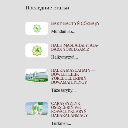
Последние статьи
BAKY BAGTYŇ GÖZBAŞY
Mundan 35...
HALK MASLAHATY: ATA-
BABA ÝÖRELGÄMIZ
Halkymyzyň...
HALKA MASLAHATY —
DÖWLETLILIK
ÝÖRELGELERINIŇ
DOWAMATLYLYGY
Täze taryhy...
GARAŞSYZLYK:
ÖSÜŞLERIŇ WE
ROWAÇLYKLARYŇ
DABARALANMAGY
Türkmen...