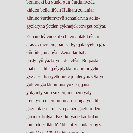
berilmegi bu günki gün ýurdumyzda
giňden bellenilýän Halkara zenanlar
günine ýurdumyzyň zenanlaryna gelin-
gyzlaryna ýatdan çykmajak sowgat bolýar.
Zenan diýlende, ilki bilen ahlak taýdan
arassa, merdem, parasatly, ojak eýeleri göz
öňüňde janlanýar. Zenanlar bahar
paslynyň ýazlaryna deňelýär. Bu pasla
mahsus ähli ajaýyplyklar mährem gelin-
gyzlaryň häsiýetlerinde jemlenýär. Olaryň
gülden görkli nurana ýüzleri, jana
ýakymly şirin sözleri, melhem ýaly
mylaýym elleri umuman, tebigatyň ähli
gözelliklerini olaryň päkize gözlerinden
görmek bolýar. Biz dünýäde bar bolan
mukaddeslikleriň ählisini zenanlarymyza
deňeýäris. Çünki diňe zenanlar