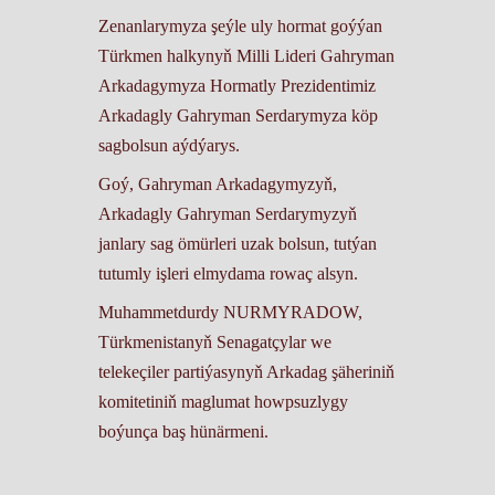
Zenanlarymyza şeýle uly hormat goýýan
Türkmen halkynyň Milli Lideri Gahryman
Arkadagymyza Hormatly Prezidentimiz
Arkadagly Gahryman Serdarymyza köp
sagbolsun aýdýarys.
Goý, Gahryman Arkadagymyzyň,
Arkadagly Gahryman Serdarymyzyň
janlary sag ömürleri uzak bolsun, tutýan
tutumly işleri elmydama rowaç alsyn.
Muhammetdurdy NURMYRADOW,
Türkmenistanyň Senagatçylar we
telekeçiler partiýasynyň Arkadag şäheriniň
komitetiniň maglumat howpsuzlygy
boýunça baş hünärmeni.