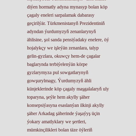
diýen hormatly adyna mynasyp bolan köp
çagaly eneleri sarpalamak dabarasy
geçirilýär. Türkmenistanyň Prezidentiniň
adyndan ýurdumyzyň zenanlarynyň
ählisine, şol sanda pensiýadaky enelere, öý
hojalykçy we işleýän zenanlara, talyp
gelin-gyzlara, okuwçy hem-de çagalar
baglarynda terbiýelenýän körpe
gyzlarymyza pul sowgatlarynyň
gowşurylmagy, Ýurdumyzyň ähli
künjeklerinde köp çagaly maşgalalaryň uly
toparyna, şeýle hem akylly şäher
konsepsiýasyna esaslanýan ilkinji akylly
şäher Arkadag şäherinde ýaşaýyş üçin
ýokary amatlyklary we şertleri,
mümkinçilikleri bolan täze öýleriň