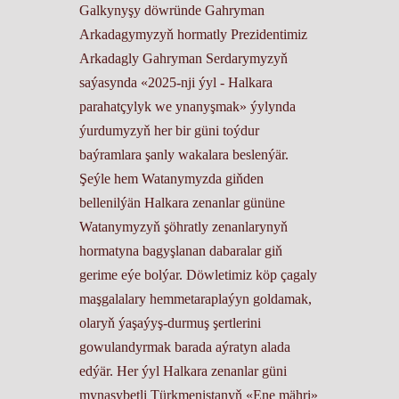
Galkynyşy döwründe Gahryman
Arkadagymyzyň hormatly Prezidentimiz
Arkadagly Gahryman Serdarymyzyň
saýasynda «2025-nji ýyl - Halkara
parahatçylyk we ynanyşmak» ýylynda
ýurdumyzyň her bir güni toýdur
baýramlara şanly wakalara beslenýär.
Şeýle hem Watanymyzda giňden
bellenilýän Halkara zenanlar gününe
Watanymyzyň şöhratly zenanlarynyň
hormatyna bagyşlanan dabaralar giň
gerime eýe bolýar. Döwletimiz köp çagaly
maşgalalary hemmetaraplaýyn goldamak,
olaryň ýaşaýyş-durmuş şertlerini
gowulandyrmak barada aýratyn alada
edýär. Her ýyl Halkara zenanlar güni
mynasybetli Türkmenistanyň «Ene mähri»