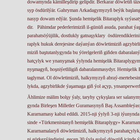
do­wa­myn­da kä­milleş­di­rip ge­lip­dir. Ber­ka­rar döw­le­tiň t
syp ös­dü­ril­ýär. Gah­ry­man Ar­ka­da­gy­my­zyň be­ýik baş­lan­
na­syp do­wam ed­ýär. Şun­da he­mi­şe­lik Bitaraplyk sy­ýa­sa­t
dir. Pä­him­dar pe­der­le­ri­mi­ziň il-gü­nüň asu­da, pa­ra­hat ýa
parahatsöýüjilik, dostlukly gat­na­şyk­la­ry ös­dü­rendik­le­ri­n
rap­lyk hu­kuk de­re­je­si­ne daýan­ýan döw­le­ti­mi­ziň ag­zy­bir­l
mi­ziň baş­tu­tan­ly­gyn­da bu ýörelgeleriň giň­den da­ba­ra­lan
hat­çy­lyk we yna­nyş­mak ýy­lyn­da he­mi­şe­lik Bi­ta­rap­ly­gy
nyşma­gyň, hoş­ni­ýet­li­li­giň dabaralanmasydyr. He­mi­şe­lik Bi
tag­ly­mat. Ol döwletimi­ziň, hal­ky­my­zyň ab­raý-mer­te­be­si­
lyk­da, ag­zy­bir­lik­de ýaşama­ga giň ýol açyp, yn­san­per­wer­lik,
Ählimize mä­lim bol­şy ýa­ly, taryhy çykyşlara ser salanymyz
gyn­da Bir­le­şen Mil­let­ler Gu­ra­ma­sy­nyň Baş Assamb­le­ýa­sy
Kararnamasy ka­bul edildi. 2015-nji ýy­lyň 3-nji iýu­nyn­da bo
sin­de «Türk­me­nis­ta­nyň he­mi­şe­lik Bi­ta­rap­ly­gy» Kararnam
Kararnamalaryň döw­le­ti­mi­ziň, halkymyzyň pa­ra­hat­çy­lyk, 
ni gör­kez­ýän­di­gini, ge­çen 30 ýy­la golaý döwrüň için­de ýur