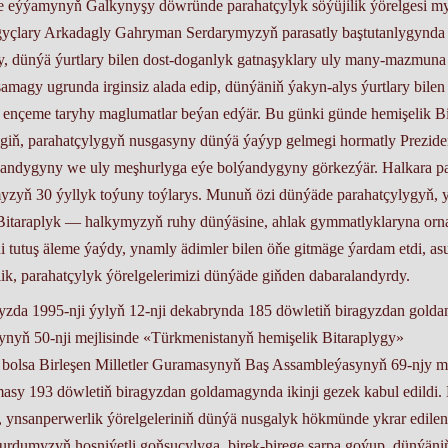
äze eý­ýa­my­nyň Gal­ky­ny­şy döw­rün­de para­hat­çy­lyk sö­ýü­ji­lik ýörelge­si m
gyç­la­ry Ar­ka­dag­ly Gah­ry­man Ser­da­ry­my­zyň pa­ra­sat­ly baştutan­ly­gyn­d
y, dün­ýä ýurt­la­ry bi­len dost­-do­gan­lyk gatnaşykla­ry uly ma­ny-­maz­mu­n
­şa­ma­gy ugrunda ir­gin­siz ala­da edip, dün­ýä­niň ýa­kyn-alys ýurt­la­ry bi­len
i en­çe­me ta­ry­hy mag­lu­mat­lar beýan ed­ýär. Bu gün­ki gün­de he­mi­şe­lik Bi
i­giň, pa­ra­hat­çy­ly­gyň nus­ga­sy­ny dün­ýä ýa­ýyp gel­me­gi hor­mat­ly Pre­zi­den
­ýan­dy­gy­ny we uly meş­hur­ly­ga eýe bolýandy­gy­ny gör­kez­ýär. Hal­ka­ra pa
my­zyň 30 ýyl­lyk to­ýu­ny toý­la­rys. Mu­nuň özi dünýä­de pa­ra­hat­çy­ly­gyň, 
­ta­rap­lyk ­—­ hal­ky­my­zyň ruhy dün­ýä­si­ne, ah­lak gym­mat­lyk­la­ry­na or­n
ni tu­tuş äle­me ýaý­dy, ynam­ly ädim­ler bi­len öňe git­mä­ge ýar­dam et­di, as
 pa­ra­hat­çy­lyk ýö­rel­ge­le­ri­mi­zi dün­ýä­de giň­den da­ba­ra­lan­dyr­dy.
da 1995-nji ýy­lyň 12-nji de­kab­ryn­da 185 döw­le­tiň bi­ra­gyz­dan gol­da
­nyň 50-nji mej­li­sin­de «Türk­me­nis­ta­nyň he­mi­şe­lik Bitarap­ly­gy»
l­sa Bir­le­şen Mil­let­ler Gu­ra­ma­sy­nyň Baş As­samb­le­ýa­sy­nyň 69-njy me
asy 193 döw­le­tiň bi­ra­gyz­dan gol­da­ma­gyn­da ikin­ji ge­zek ­ka­bul­ edil­di
ynsanperwerlik ýö­rel­ge­le­ri­niň dün­ýä nus­ga­lyk hök­mün­de yk­rar edilen
dumy­zyň hoş­ni­ýet­li goň­şu­çy­ly­ga, bi­rek-bi­re­ge sar­pa go­ýup, dünýäniň