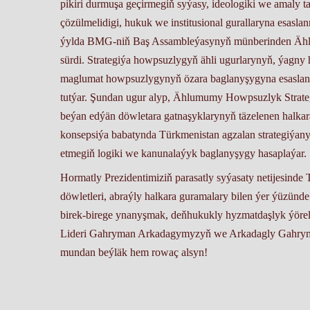
pikiri durmuşa geçirmegiň syýasy, ideologiki we amaly t
çözülmelidigi, hukuk we institusional gurallaryna esasla
ýylda BMG-niň Baş Assambleýasynyň münberinden Ählu
sürdi. Strategiýa howpsuzlygyň ähli ugurlarynyň, ýagny 
maglumat howpsuzlygynyň özara baglanyşygyna esaslan
tutýar. Şundan ugur alyp, Ählumumy Howpsuzlyk Strateg
beýan edýän döwletara gatnaşyklarynyň täzelenen halkar
konsepsiýa babatynda Türkmenistan agzalan strategiýany
etmegiň logiki we kanunalaýyk baglanyşygy hasaplaýar.
Hormatly Prezidentimiziň parasatly syýasaty netijesinde
döwletleri, abraýly halkara guramalary bilen ýer ýüzün
birek-birege ynanyşmak, deň­hukukly hyzmatdaşlyk ýörelg
Lideri Gahryman Arkadagymyzyň we Arkadagly Gahryman
mundan beýläk hem rowaç alsyn!
Ogulbeg ANNAORAZOWA, Türkmenistanyň Senagatçylar w
syýasy işler bölüminiň partiýa guramaçysy.