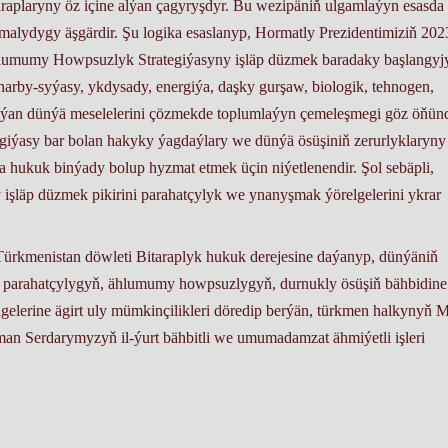
araplaryny öz içine alýan çagyryşdyr. Bu wezipäniň ulgamlaýyn esasda
nmalydygy äşgärdir. Şu logika esaslanyp, Hormatly Prezidentimiziň 202
mumy Howpsuzlyk Strategiýasyny işläp düzmek baradaky başlangyj
harby-syýasy, ykdysady, energiýa, daşky gurşaw, biologik, tehnogen,
ýan dünýä meselelerini çözmekde toplumlaýyn çemeleşmegi göz öňün
iýasy bar bolan hakyky ýagdaýlary we dünýä ösüşiniň zerurlyklaryny
a hukuk binýady bolup hyzmat etmek üçin niýetlenendir. Şol sebäpli,
 işläp düzmek pikirini parahatçylyk we ynanyşmak ýörelgelerini ykrar
 Türkmenistan döwleti Bitaraplyk hukuk derejesine daýanyp, dünýäniň
de parahatçylygyň, ählumumy howpsuzlygyň, durnukly ösüşiň bähbidine
elerine ägirt uly mümkinçilikleri döredip berýän, türkmen halkynyň Mi
 Serdarymyzyň il-ýurt bähbitli we umumadamzat ähmiýetli işleri
e telekeçiler partiýasynyň Ahal welaýat komitetiniň Guramaçyly