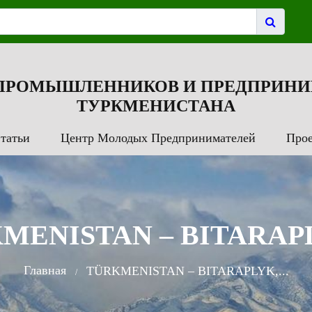
 ПРОМЫШЛЕННИКОВ И ПРЕДПРИНИ
ТУРКМЕНИСТАНА
татьи
Центр Молодых Предпринимателей
Про
MENISTAN – BITARAPLY
Главная
TÜRKMENISTAN – BITARAPLYK,...