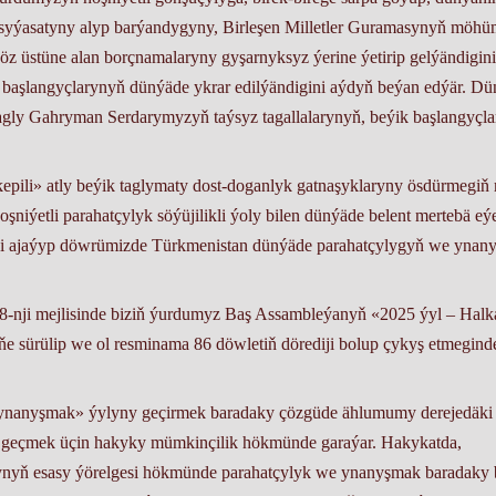
lyk sy­ýa­sa­ty­ny alyp bar­ýan­dy­gy­ny, Bir­le­şen Mil­let­ler Gu­ra­ma­sy­nyň mö­h
 üs­tü­ne alan borç­na­ma­la­ry­ny gy­şar­nyk­syz ýe­ri­ne ýe­ti­rip gel­ýän­di­gi­ni
baş­lan­gyç­la­ry­nyň dün­ýä­de yk­rar edil­ýän­di­gi­ni aý­dyň be­ýan ed­ýär. Dü
y Gah­ry­man Ser­da­ry­my­zyň taý­syz ta­gal­la­la­ry­nyň, be­ýik baş­lan­gyç­la
pi­li» at­ly be­ýik tag­ly­ma­ty dost-do­gan­lyk gatnaşyk­la­ry­ny ös­dürme­gi
et­li pa­ra­hat­çy­lyk sö­ýü­ji­lik­li ýo­ly bi­len dün­ýä­de be­lent mer­te­bä eý
zir­ki aja­ýyp döw­rü­miz­de Türk­me­nis­tan dün­ýä­de pa­ra­hat­çy­ly­gyň we yna­n
8-nji mejlisinde biziň ýurdumyz Baş Assambleýanyň «2025 ýyl – Halk
e sürülip we ol resminama 86 döwletiň dörediji bolup çykyş etmegind
e ynanyşmak» ýylyny geçirmek baradaky çözgüde ählumumy derejedäki
na geçmek üçin hakyky mümkinçilik hökmünde garaýar. Hakykatda,
mynyň esasy ýörelgesi hökmünde parahatçylyk we ynanyşmak baradaky 