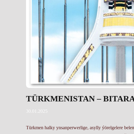
TÜRKMENISTAN – BITAR
30.01.2025
Türk­men hal­ky yn­san­per­wer­li­ge, asyl­ly ýö­rel­ge­le­re be­lent