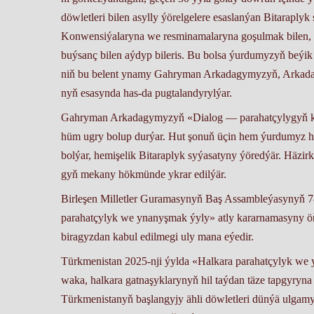
döw­let­le­ri bi­len asyl­ly ýö­rel­ge­le­re esas­lan­ýan Bi­ta­rap­
Kon­wen­si­ýa­la­ry­na we res­mi­na­ma­la­ry­na go­şul­mak bilen, öz
buý­sanç bi­len aý­dyp bi­le­ris. Bu bol­sa ýur­du­my­zyň be­ýik 
niň bu be­lent yna­my Gah­ry­man Ar­ka­da­gy­my­zyň, Ar­ka­dag­l
nyň esasyn­da has-da pug­ta­lan­dy­ryl­ýar.
Gah­ry­man Ar­ka­da­gy­my­zyň «Dialog — pa­rahat­çy­ly­gyň ke­
hüm ug­ry bo­lup dur­ýar. Hut şo­nuň üçin hem ýur­du­myz hoş­ni­ý
bol­ýar, he­mi­şe­lik Bi­ta­rap­lyk sy­ýa­sa­ty­ny ýö­red­ýär. Hä­
gyň me­ka­ny hök­mün­de yk­rar edil­ýär.
Birleşen Milletler Guramasynyň Baş Assambleýasynyň 7
parahatçylyk we ynanyşmak ýyly» atly kararnamasyny öň
biragyzdan kabul edilmegi uly mana eýedir.
Türkmenistan 2025-nji ýylda «Halkara parahatçylyk w
waka, halkara gatnaşyklarynyň hil taýdan täze tapgyry
Türkmenistanyň başlangyjy ähli döwletleri dünýä ulga