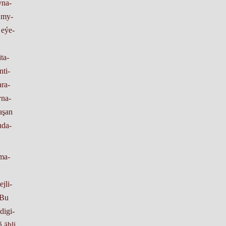
y­na­
a my­
a eýe­
­ta­
­ti­
­ra­
yna­
a­şan
u­da­
­ma­
j­li­
. Bu
digi­
 äh­li