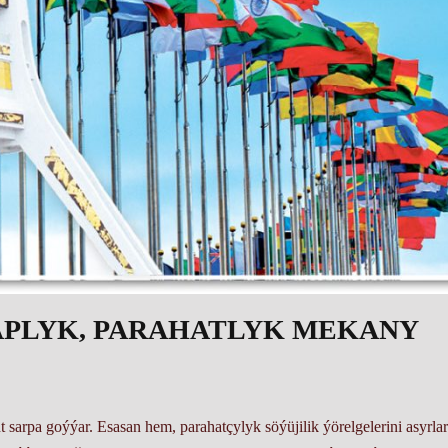
APLYK, PARAHATLYK MEKANY
 sarpa goý­ýar. Esa­san hem, pa­ra­hat­çy­lyk sö­ýü­ji­lik ýö­rel­ge­le­ri­ni asyr­la