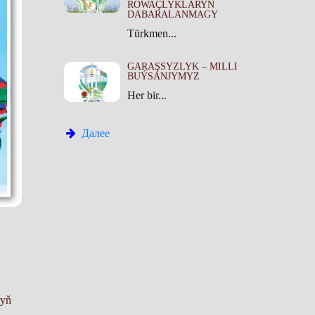
ROWAÇLYKLARYŇ
DABARALANMAGY
Türkmen...
GARAŞSYZLYK – MILLI
BUÝSANJYMYZ
Her bir...
Далее
­ryň