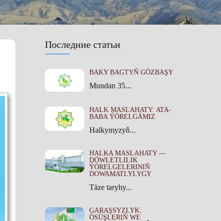
Последние статьи
BAKY BAGTYŇ GÖZBAŞY
Mundan 35...
HALK MASLAHATY: ATA-
BABA ÝÖRELGÄMIZ
Halkymyzyň...
HALKA MASLAHATY —
DÖWLETLILIK
ÝÖRELGELERINIŇ
DOWAMATLYLYGY
Täze taryhy...
GARAŞSYZLYK:
ÖSÜŞLERIŇ WE