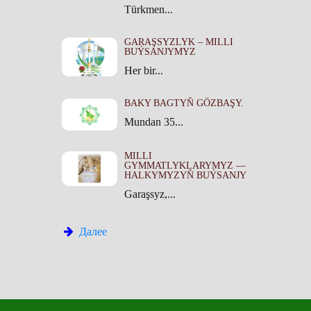
Türkmen...
GARAŞSYZLYK – MILLI
BUÝSANJYMYZ
Her bir...
BAKY BAGTYŇ GÖZBAŞY.
Mundan 35...
MILLI
GYMMATLYKLARYMYZ —
HALKYMYZYŇ BUÝSANJY
Garaşsyz,...
Далее