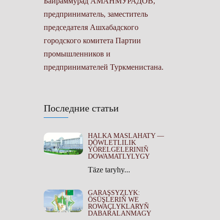
Байраммурад АМАНМУРАДОВ,
предприниматель, заместитель
председателя Ашхабадского
городского комитета Партии
промышленников и
предпринимателей Туркменистана.
Последние статьи
HALKA MASLAHATY —
DÖWLETLILIK
ÝÖRELGELERINIŇ
DOWAMATLYLYGY
Täze taryhy...
GARAŞSYZLYK:
ÖSÜŞLERIŇ WE
ROWAÇLYKLARYŇ
DABARALANMAGY